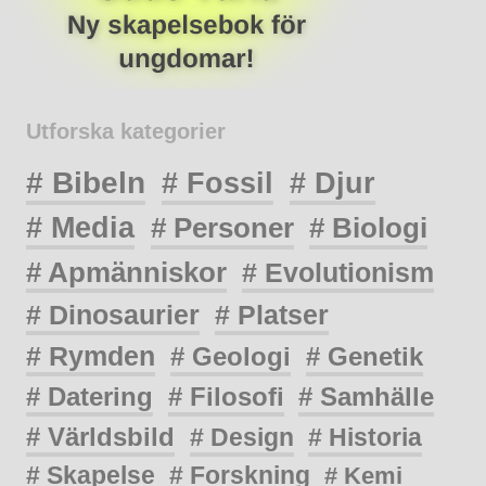
Utforska kategorier
# Bibeln
# Fossil
# Djur
# Media
# Personer
# Biologi
# Apmänniskor
# Evolutionism
# Dinosaurier
# Platser
# Rymden
# Geologi
# Genetik
# Datering
# Filosofi
# Samhälle
# Världsbild
# Design
# Historia
# Skapelse
# Forskning
# Kemi