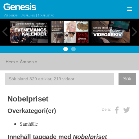
Genesis
Vetenskap | Ursprung | Skapelsetro
Hem
»
Ämnen
»
Nobelpriset
Dela:
Överkategori(er)
Samhälle
Innehåll taggade med
Nobelpriset