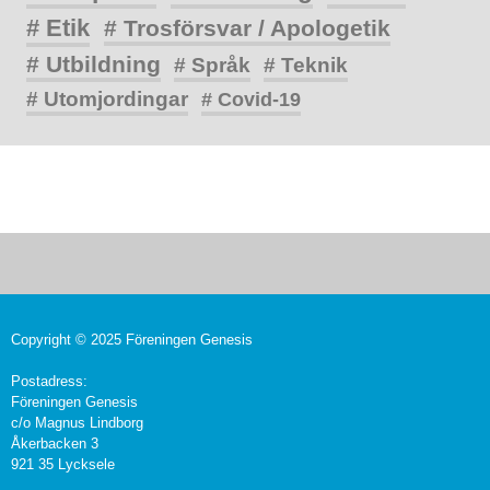
# Etik
# Trosförsvar / Apologetik
# Utbildning
# Språk
# Teknik
# Utomjordingar
# Covid-19
Copyright © 2025 Föreningen Genesis
Postadress:
Föreningen Genesis
c/o Magnus Lindborg
Åkerbacken 3
921 35 Lycksele