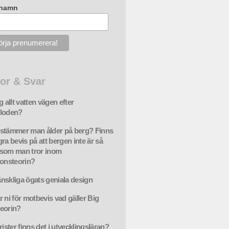
rnamn
or & Svar
g allt vatten vägen efter
floden?
stämmer man ålder på berg? Finns
ra bevis på att bergen inte är så
som man tror inom
ionsteorin?
nskliga ögats geniala design
r ni för motbevis vad gäller Big
eorin?
rister finns det i utvecklingsläran?