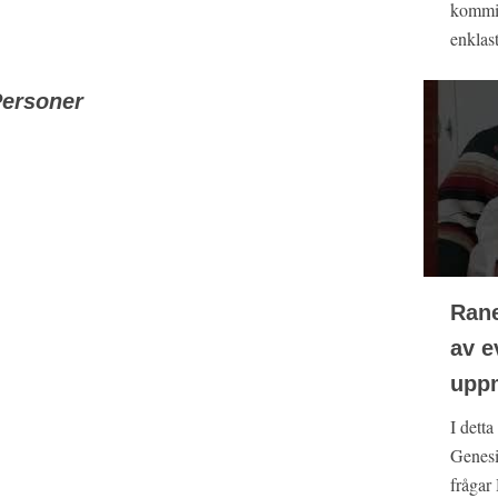
kommit
enklast
ersoner
Rane
av e
upp
I detta
Genesi
frågar