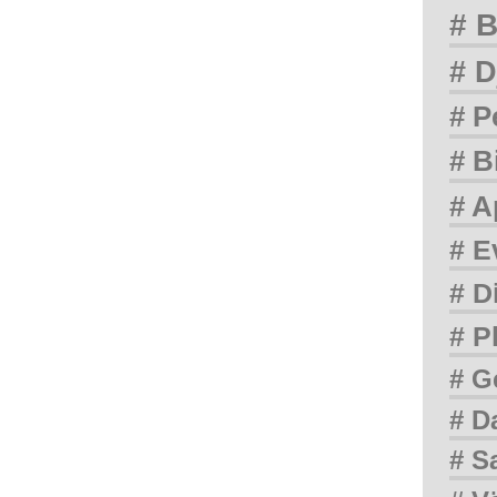
# B
# D
# P
# B
# A
# E
# D
# P
# G
# D
# S