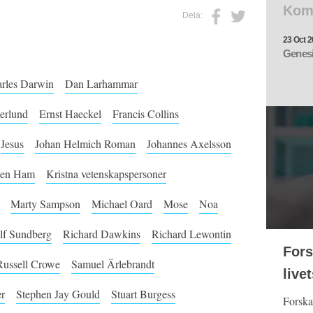
Kom
Dela:
23 Oct 2
Genesi
rles Darwin
Dan Larhammar
terlund
Ernst Haeckel
Francis Collins
Jesus
Johan Helmich Roman
Johannes Axelsson
en Ham
Kristna vetenskapspersoner
Marty Sampson
Michael Oard
Mose
Noa
lf Sundberg
Richard Dawkins
Richard Lewontin
Fors
Russell Crowe
Samuel Ärlebrandt
live
er
Stephen Jay Gould
Stuart Burgess
Forska