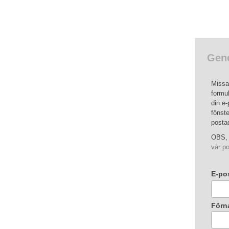
Gene
Missa 
formul
din e-
fönste
posta
OBS, 
vår po
E-po
Förn