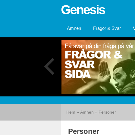
Genesis
Ämnen
Frågor & Svar
Hem
»
Ämnen
»
Personer
Personer