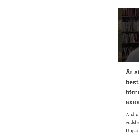
Är a
best
förn
axio
André 
gudsbe
Uppsala