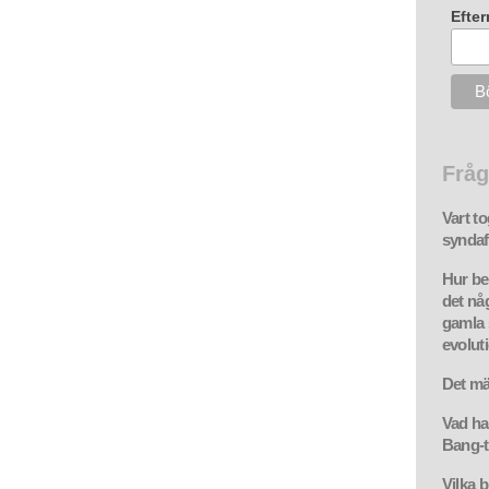
Efte
Fråg
Vart to
synda
Hur be
det någ
gamla 
evolut
Det mä
Vad ha
Bang-t
Vilka b