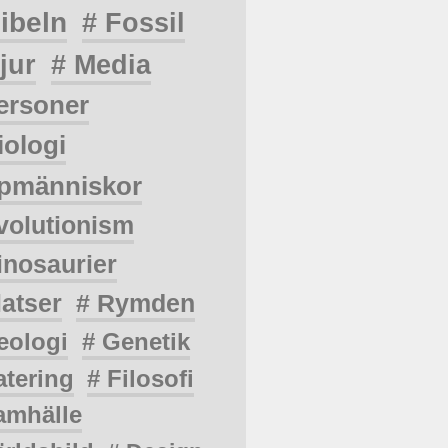
ibeln
# Fossil
jur
# Media
ersoner
iologi
pmänniskor
volutionism
inosaurier
latser
# Rymden
eologi
# Genetik
atering
# Filosofi
amhälle