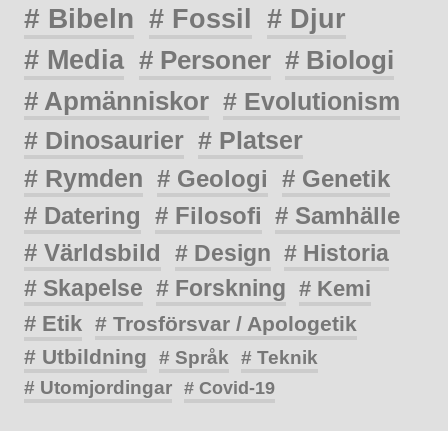
# Bibeln
# Fossil
# Djur
# Media
# Personer
# Biologi
# Apmänniskor
# Evolutionism
# Dinosaurier
# Platser
# Rymden
# Geologi
# Genetik
# Datering
# Filosofi
# Samhälle
# Världsbild
# Design
# Historia
# Skapelse
# Forskning
# Kemi
# Etik
# Trosförsvar / Apologetik
# Utbildning
# Språk
# Teknik
# Utomjordingar
# Covid-19