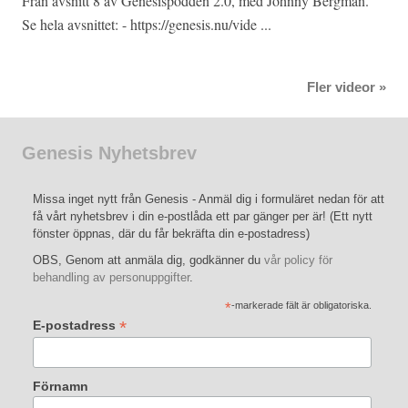
Från avsnitt 8 av Genesispodden 2.0, med Johnny Bergman.
Se hela avsnittet: - https://genesis.nu/vide ...
Fler videor »
Genesis Nyhetsbrev
Missa inget nytt från Genesis - Anmäl dig i formuläret nedan för att
få vårt nyhetsbrev i din e-postlåda ett par gänger per är! (Ett nytt
fönster öppnas, där du får bekräfta din e-postadress)
OBS, Genom att anmäla dig, godkänner du
vår policy för
behandling av personuppgifter
.
*
-markerade fält är obligatoriska.
*
E-postadress
Förnamn