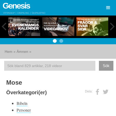
Genesis
Vetenskap | Ursprung | Skapelsetro
Hem
»
Ämnen
»
Mose
Dela:
Överkategori(er)
Bibeln
Personer