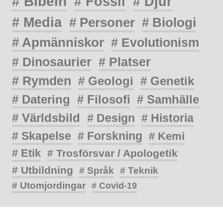
# Bibeln
# Fossil
# Djur
# Media
# Personer
# Biologi
# Apmänniskor
# Evolutionism
# Dinosaurier
# Platser
# Rymden
# Geologi
# Genetik
# Datering
# Filosofi
# Samhälle
# Världsbild
# Design
# Historia
# Skapelse
# Forskning
# Kemi
# Etik
# Trosförsvar / Apologetik
# Utbildning
# Språk
# Teknik
# Utomjordingar
# Covid-19