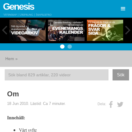
Genesis
Vetenskap | Ursprung | Skapelsetro
Hem
»
Om
18 Jun 2010. Lästid: Ca 7 minuter.
Dela:
Innehåll:
Vårt syfte