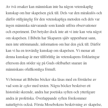
Av två orsaker kan människan inte ha någon vetenskaplig
kunskap om hur skapelsen gick till. Dels var den mirakulös och
därför otillgänglig för den vetenskapliga metoden och dels var
ingen människa närvarande som kunde utföra observationer
och experiment. Det betyder dock inte att vi inte kan veta något
om skapelsen. I Bibeln har Skaparen själv uppenbarat sann,
men inte uttömmande, information om hur den gick till. Därför
kan vi ha en trovärdig kunskap om skapelsen. Vi menar att
denna kunskap är mer tillförlitlig än vetenskapens förklaringar
eftersom den stöder sig på Guds ofelbarhet snarare än
människans ofullkomliga förnuft.
Vi betonar att Bibelns böcker ska läsas med en förståelse av
vad som är
syftet
med texten. Några böcker beskriver ett
historiskt skeende, andra har poetiska syften och ytterligare
andra är profetiska. Överlappande syften förekommer
naturligtvis också. Första Mosebokens beskrivning av skapelse,