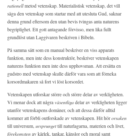
rationell
metod vetenskap. Materialistisk vetenskap, det vill
säga den vetenskap som startar med att utesluta Gud, saknar
denna grund eftersom den utan bevis tvingas anta naturens
begriplighet. Ett gott antagande förvisso, men lika fullt
grundlöst utan Laggivaren beskriven i Bibeln.
På samma sätt som en manual beskriver en viss apparats
funktion, men inte dess konstruktör, beskriver vetenskapen
naturens funktion men inte dess upphovsman. Att ersätta en
gudstro med vetenskap skulle därför vara som att förneka
korsordmakaren så fort vi löst korsordet.
Vetenskapen utforskar större och större delar av verkligheten.
Vi menar dock att några
väsentliga
delar av verkligheten ligger
utanför vetenskapens domäner, och att dessa därför alltid
kommer att förbli outforskade av vetenskapen. Hit hör
orsaken
till universum,
ursprunget
till naturlagarna, materien och livet,
förekomsten
av kärlek, tankar, känslor och moral samt