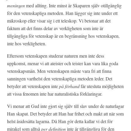
meningen
med allting. Inte minst är Skaparen själv otillgänglig
för den vetenskapliga metoden. Han lägger sig inte under ett
mikroskop eller visar sig i ett teleskop. Vi betonar att det
faktum att det finns delar av verkligheten som inte är
tillgängliga för vetenskap är en begränsning hos vetenskapen,
inte hos verkligheten.
Eftersom vetenskapen studerar naturen men inte dess
uppkomst, menar vi att ateister och teister kan vara lika goda
vetenskapsmän. Men vetenskapen måste vara fri att finna
sanningen varthelst den vetenskapliga metoden leder. Det
betyder att vetenskapen inte
på förhand
får utesluta möjligheten
att vissa fenomen inte har naturalistiska förklaringar.
Vi menar att Gud inte gjort sig själv till slav under de naturlagar
Han skapat. Det betyder att Han har frihet och makt att när som
helst åsidosätta lagarna. Då Han gör detta kallar vi det för
mirakel som alltså
per definition
inte är tillgängliga för den