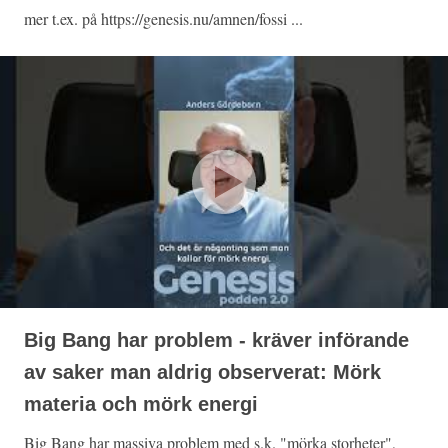
mer t.ex. på https://genesis.nu/amnen/fossi ...
Big Bang har problem - kräver införande
av saker man aldrig observerat: Mörk
materia och mörk energi
Big Bang har massiva problem med s.k. "mörka storheter",