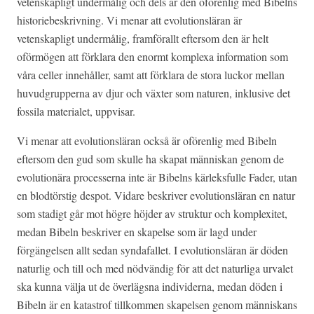
vetenskapligt undermålig och dels är den oförenlig med Bibelns
historiebeskrivning. Vi menar att evolutionsläran är
vetenskapligt undermålig, framförallt eftersom den är helt
oförmögen att förklara den enormt komplexa information som
våra celler innehåller, samt att förklara de stora luckor mellan
huvudgrupperna av djur och växter som naturen, inklusive det
fossila materialet, uppvisar.
Vi menar att evolutionsläran också är oförenlig med Bibeln
eftersom den gud som skulle ha skapat människan genom de
evolutionära processerna inte är Bibelns kärleksfulle Fader, utan
en blodtörstig despot. Vidare beskriver evolutionsläran en natur
som stadigt går mot högre höjder av struktur och komplexitet,
medan Bibeln beskriver en skapelse som är lagd under
förgängelsen allt sedan syndafallet. I evolutionsläran är döden
naturlig och till och med nödvändig för att det naturliga urvalet
ska kunna välja ut de överlägsna individerna, medan döden i
Bibeln är en katastrof tillkommen skapelsen genom människans