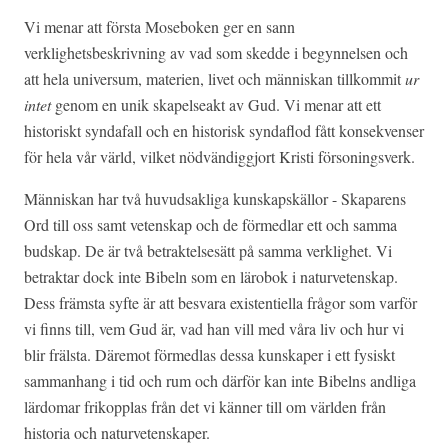
Vi menar att första Moseboken ger en sann
verklighetsbeskrivning av vad som skedde i begynnelsen och
att hela universum, materien, livet och människan tillkommit
ur
intet
genom en unik skapelseakt av Gud. Vi menar att ett
historiskt syndafall och en historisk syndaflod fått konsekvenser
för hela vår värld, vilket nödvändiggjort Kristi försoningsverk.
Människan har två huvudsakliga kunskapskällor - Skaparens
Ord till oss samt vetenskap och de förmedlar ett och samma
budskap. De är två betraktelsesätt på samma verklighet. Vi
betraktar dock inte Bibeln som en lärobok i naturvetenskap.
Dess främsta syfte är att besvara existentiella frågor som varför
vi finns till, vem Gud är, vad han vill med våra liv och hur vi
blir frälsta. Däremot förmedlas dessa kunskaper i ett fysiskt
sammanhang i tid och rum och därför kan inte Bibelns andliga
lärdomar frikopplas från det vi känner till om världen från
historia och naturvetenskaper.