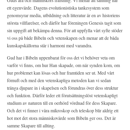
Guds ära och människors frälsning. Vi menar att sanning har
ett egenvärde. Dagens evolutionistiska tankesystem som
genomsyrar media, utbildning och litteratur är en av historiens
största villfarelser, och därför har föreningen Genesis tagit som
sin uppgift att bekämpa denna. För att uppfylla vårt syfte stöder
vi oss på både Bibeln och vetenskapen och menar att de båda
kunskapskällorna står i harmoni med varandra.
Gud har i Bibeln uppenbarat för oss det vi behöver veta om
varför vi finns, om hur Han skapade, om när synden kom, om
hur problemet kan lösas och hur framtiden ser ut. Med vårt
förnuft och med den vetenskapliga metoden kan vi sedan
tränga djupare in i skapelsen och förundras över dess struktur
och funktion. Därför leder ett förutsättningslöst vetenskapligt
studium av naturen till en oerhörd vördnad för dess Skapare.
Och det vi finner i våra mikroskop och teleskop blir aldrig ett
hot mot det stora människovärde som Bibeln ger oss. Det är
samme Skapare till allting.