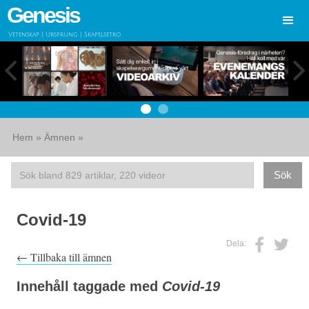
Genesis
Vetenskap | Ursprung | Skapelsetro
Hem
»
Ämnen
»
Covid-19
Dela:
← Tillbaka till ämnen
Innehåll taggade med
Covid-19