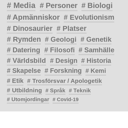
# Media
# Personer
# Biologi
# Apmänniskor
# Evolutionism
# Dinosaurier
# Platser
# Rymden
# Geologi
# Genetik
# Datering
# Filosofi
# Samhälle
# Världsbild
# Design
# Historia
# Skapelse
# Forskning
# Kemi
# Etik
# Trosförsvar / Apologetik
# Utbildning
# Språk
# Teknik
# Utomjordingar
# Covid-19