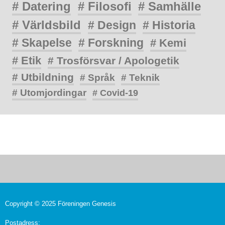
# Datering
# Filosofi
# Samhälle
# Världsbild
# Design
# Historia
# Skapelse
# Forskning
# Kemi
# Etik
# Trosförsvar / Apologetik
# Utbildning
# Språk
# Teknik
# Utomjordingar
# Covid-19
Copyright © 2025 Föreningen Genesis
Postadress: