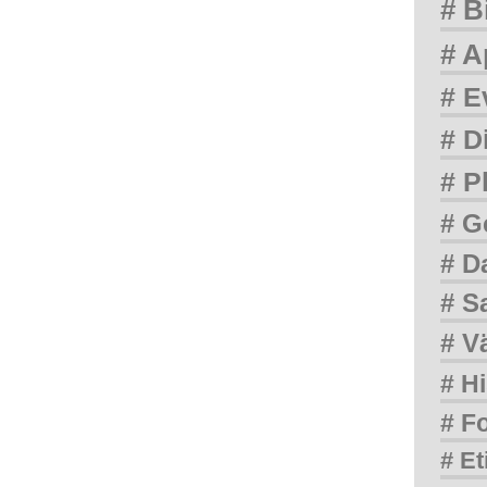
# B
# A
# E
# D
# P
# G
# D
# S
# V
# Hi
# F
# Et