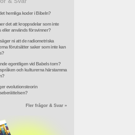
or & Svar
det hemliga koder i Bibeln?
r det att kroppsdelar som inte
 eller används försvinner?
säger ni att de radiometriska
rna förutsätter saker som inte kan
s?
nde egentligen vid Babels torn?
 språken och kulturerna härstamma
ån?
er evolutionsteorin
seberättelsen?
Fler frågor & Svar »