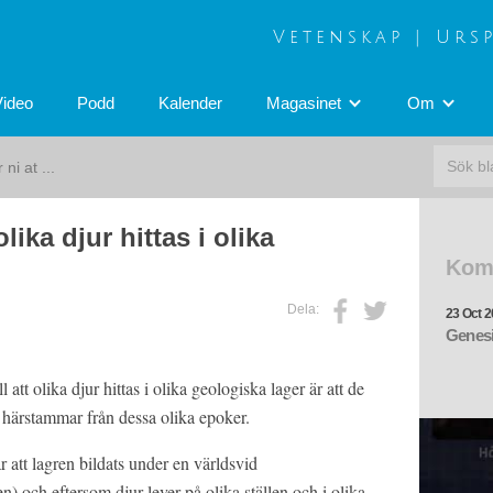
Vetenskap | Urs
Video
Podd
Kalender
Magasinet
Om
ni at ...
olika djur hittas i olika
Kom
Dela:
23 Oct 2
Genesi
 att olika djur hittas i olika geologiska lager är att de
n härstammar från dessa olika epoker.
 att lagren bildats under en världsvid
) och eftersom djur lever på olika ställen och i olika