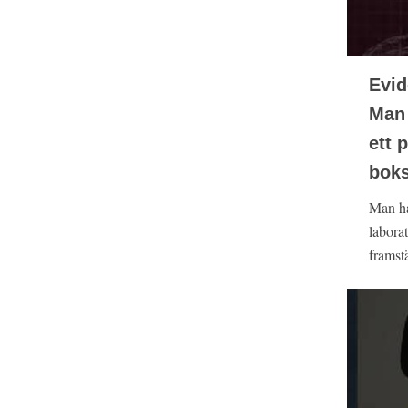
Evid
Man 
ett 
boks
Man har
labora
framstä