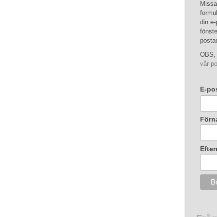
Missa 
formul
din e-
fönste
posta
OBS, 
vår po
E-po
Förn
Efte