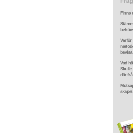
Fråg
Finns 
Stämme
behövs
Varför 
metode
bevisa
Vad hä
Skulle
därifr
Motsäg
skapel