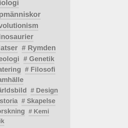
iologi
pmänniskor
volutionism
inosaurier
latser
# Rymden
eologi
# Genetik
atering
# Filosofi
amhälle
ärldsbild
# Design
storia
# Skapelse
orskning
# Kemi
ik