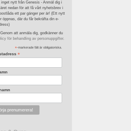
inget nytt från Genesis - Anmäl dig i
äret nedan för att få vårt nyhetsbrev i
postlåda ett par gänger per är! (Ett nytt
r öppnas, där du får bekräfta din e-
dress)
Genom att anmäla dig, godkänner du
licy för behandling av personuppgifter
.
*
-markerade fält är obligatoriska.
*
stadress
amn
rnamn