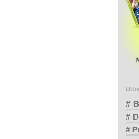
Utfo
# B
# D
# P