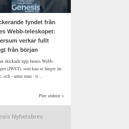
kerande fyndet från
s Webb-teleskopet:
ersum verkar fullt
igt från början
n skickade upp James Webb-
opet (JWST), som kan se längre än
e, och - antar man - ti ...
Fler videor »
sis Nyhetsbrev