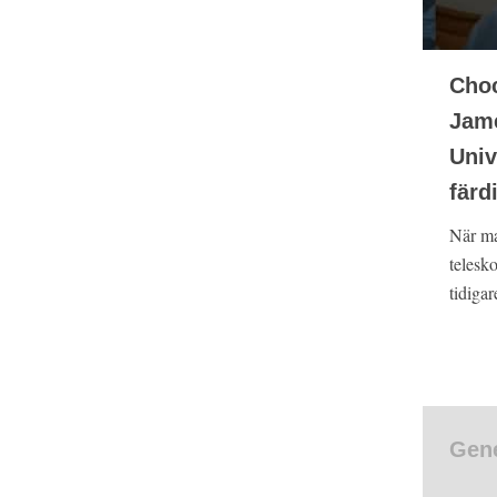
Choc
Jame
Univ
färd
När ma
telesk
tidigar
Gene