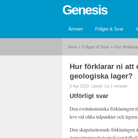
Genesis
Ämnen
Frågor & Svar
Hem
»
Frågor & Svar
» Hur förklarar 
Hur förklarar ni att 
geologiska lager?
6 Apr 2013. Lästid: Ca 1 minuter.
Utförligt svar
Den evolutionistiska förklaringen till
levt vid olika tidpunkter och lagre
Den skapelsetroende förklaringen är
översvämningskatastrof (syndafloden