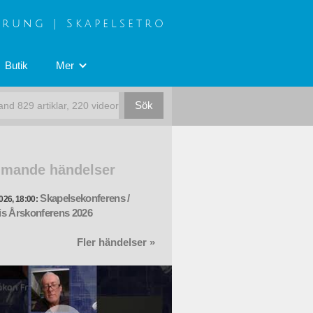
prung | Skapelsetro
Butik
Mer
mande händelser
Skapelsekonferens /
026, 18:00:
s Årskonferens 2026
Fler händelser »