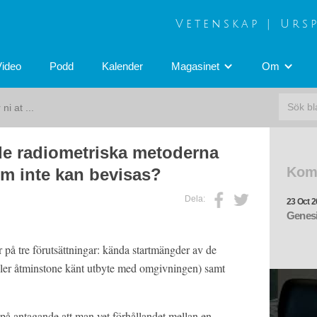
Vetenskap | Urs
Video
Podd
Kalender
Magasinet
Om
ni at ...
 de radiometriska metoderna
Kom
om inte kan bevisas?
Dela:
23 Oct 2
Genesi
på tre förutsättningar: kända startmängder av de
ller åtminstone känt utbyte med omgivningen) samt
på antagande att man vet förhållandet mellan en