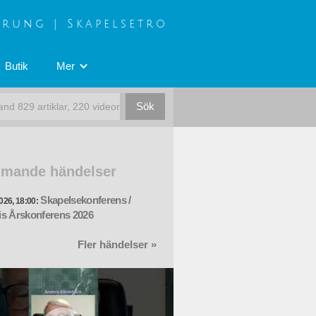
prung | Skapelsetro
Butik
Mer
mande händelser
Skapelsekonferens /
026, 18:00:
s Årskonferens 2026
Fler händelser »