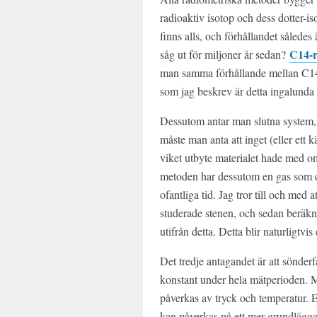
radioaktiv isotop och dess dotter-is
finns alls, och förhållandet såled
C14-r
såg ut för miljoner år sedan?
man samma förhållande mellan C14
som jag beskrev är detta ingalunda s
Dessutom antar man slutna system, 
måste man anta att inget (eller ett
viket utbyte materialet hade med 
metoden har dessutom en gas som do
ofantliga tid. Jag tror till och med 
studerade stenen, och sedan beräk
utifrån detta. Detta blir naturligtvi
Det tredje antagandet är att sönderf
konstant under hela mätperioden. M
påverkas av tryck och temperatur. E
kan påverkas på ett mer grundläggand