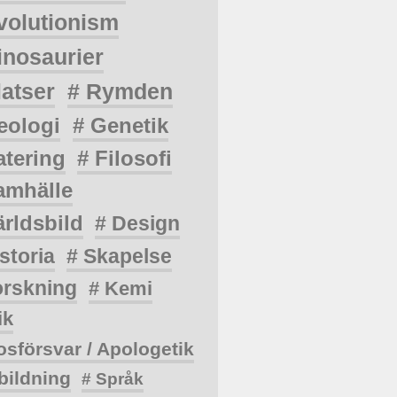
volutionism
inosaurier
latser
# Rymden
eologi
# Genetik
atering
# Filosofi
amhälle
ärldsbild
# Design
storia
# Skapelse
orskning
# Kemi
ik
osförsvar / Apologetik
bildning
# Språk