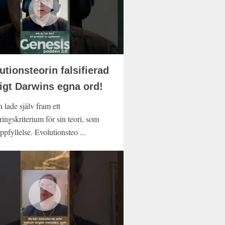
utionsteorin falsifierad
ligt Darwins egna ord!
 lade själv fram ett
eringskriterium för sin teori, som
uppfyllelse. Evolutionsteo ...