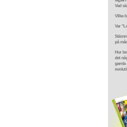
Vad sä
Vilka b
Var "L
Stämme
på mån
Hur be
det någ
gamla 
evolut