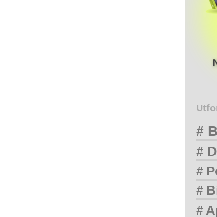
Utfo
# B
# D
# P
# B
# A