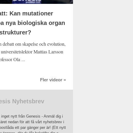
tt: Kan mutationer
a nya biologiska organ
strukturer?
n debatt om skapelse och evolution,
 universitetslektor Mattias Larsson
fessor Ola ...
Fler videor »
sis Nyhetsbrev
inget nytt från Genesis - Anmäl dig i
äret nedan för att få vårt nyhetsbrev i
postlåda ett par gänger per är! (Ett nytt