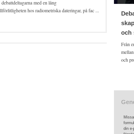
 debattdeltagarna med en lång
illförlitligheten hos radiometriska dateringar, på fac ...
Deba
skap
och 
Från e
mellan
och pro
Gene
Missa 
formul
din e-