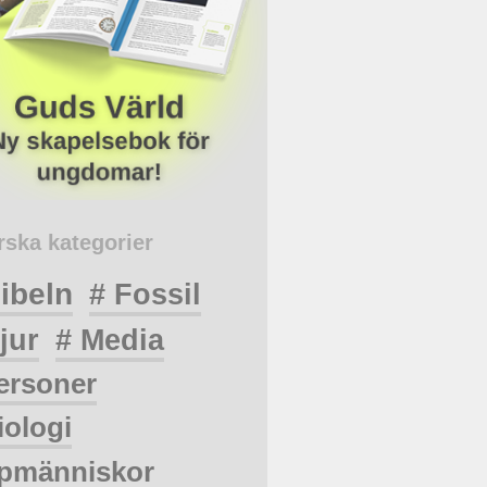
rska kategorier
ibeln
# Fossil
jur
# Media
ersoner
iologi
pmänniskor