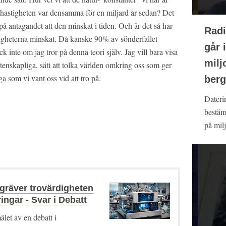
jushastigheten var densamma för en miljard år sedan? Det
å antagandet att den minskat i tiden. Och är det så har
Radi
tigheterna minskat. Då kanske 90% av sönderfallet
går i
 inte om jag tror på denna teori själv. Jag vill bara visa
milj
vetenskapliga, sätt att tolka världen omkring oss som ger
ga som vi vant oss vid att tro på.
berg
Dateri
bestäm
på milj
gräver trovärdigheten
ingar - Svar i Debatt
älet av en debatt i