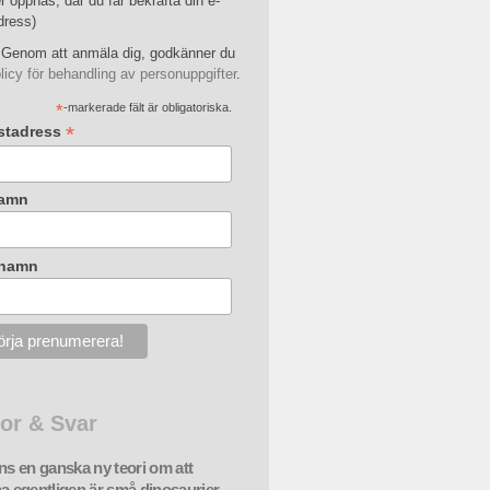
r öppnas, där du får bekräfta din e-
dress)
Genom att anmäla dig, godkänner du
licy för behandling av personuppgifter
.
*
-markerade fält är obligatoriska.
*
stadress
amn
rnamn
or & Svar
nns en ganska ny teori om att
na egentligen är små dinosaurier.