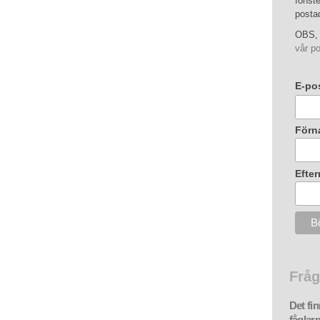
fönste
posta
OBS, 
vår po
E-po
Förn
Efte
Fråg
Det fi
fåglar