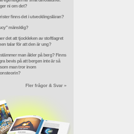
ger ni om det?
rister finns det i utvecklingsläran?
ucy" mänsklig?
r det att tjockleken av stoftlagret
en talar för att den är ung?
stämmer man ålder på berg? Finns
ra bevis på att bergen inte är så
som man tror inom
ionsteorin?
Fler frågor & Svar »