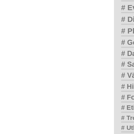
# E
# D
# P
# G
# D
# S
# V
# Hi
# F
# Et
# Tr
# Ut