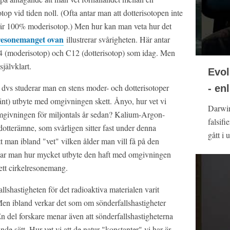
otop vid tiden noll. (Ofta antar man att dotterisotopen inte
es är 100% moderisotop.) Men hur kan man veta hur det
esonemanget ovan
illustrerar svårigheten. Här antar
 (moderisotop) och C12 (dotterisotop) som idag. Men
jälvklart.
Evol
dvs studerar man en stens moder- och dotterisotoper
- en
 känt) utbyte med omgivningen skett. Ånyo, hur vet vi
Darwin
omgivningen för miljontals år sedan? Kalium-Argon-
falsifi
tterämne, som svårligen sitter fast under denna
gått i 
att man ibland "vet" vilken ålder man vill få på den
nar man hur mycket utbyte den haft med omgivningen
s ett cirkelresonemang.
allshastigheten för det radioaktiva materialen varit
en ibland verkar det som om sönderfallshastigheter
n del forskare menar även att sönderfallshastigheterna
e sätt. Hur vet vi att de natur-"konstanter" vi har är