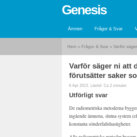
Genesis
Ämnen
Frågor & Svar
Hem
»
Frågor & Svar
» Varför säger 
Varför säger ni att
förutsätter saker s
6 Apr 2013. Lästid: Ca 2 minuter.
Utförligt svar
De radiometriska metoderna bygger 
ingående ämnena, slutna system (e
konstanta sönderfallshastigheter.
Alla radiometriska metoder bygger 