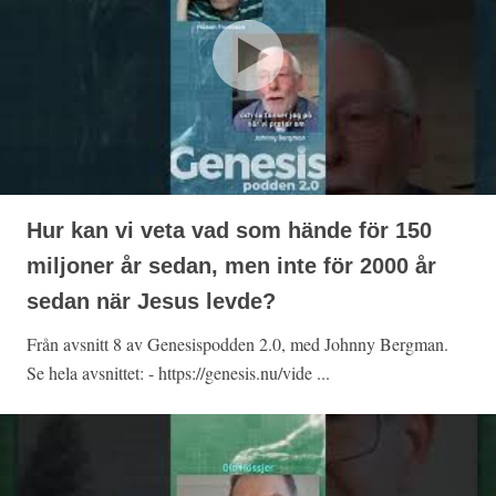
Hur kan vi veta vad som hände för 150
miljoner år sedan, men inte för 2000 år
sedan när Jesus levde?
Från avsnitt 8 av Genesispodden 2.0, med Johnny Bergman.
Se hela avsnittet: - https://genesis.nu/vide ...