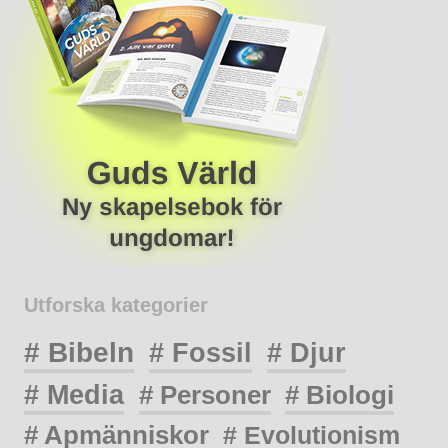
Utforska kategorier
# Bibeln
# Fossil
# Djur
# Media
# Personer
# Biologi
# Apmänniskor
# Evolutionism