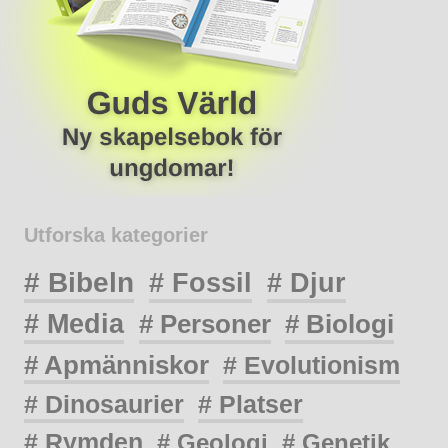
Utforska kategorier
# Bibeln
# Fossil
# Djur
# Media
# Personer
# Biologi
# Apmänniskor
# Evolutionism
# Dinosaurier
# Platser
# Rymden
# Geologi
# Genetik