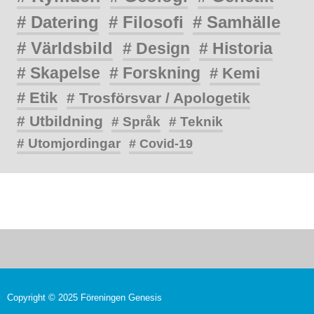
# Datering
# Filosofi
# Samhälle
# Världsbild
# Design
# Historia
# Skapelse
# Forskning
# Kemi
# Etik
# Trosförsvar / Apologetik
# Utbildning
# Språk
# Teknik
# Utomjordingar
# Covid-19
Copyright © 2025 Föreningen Genesis