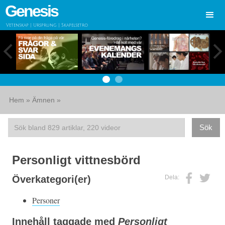
Genesis
Vetenskap | Ursprung | Skapelsetro
Hem
»
Ämnen
»
Personligt vittnesbörd
Dela:
Överkategori(er)
Personer
Innehåll taggade med
Personligt