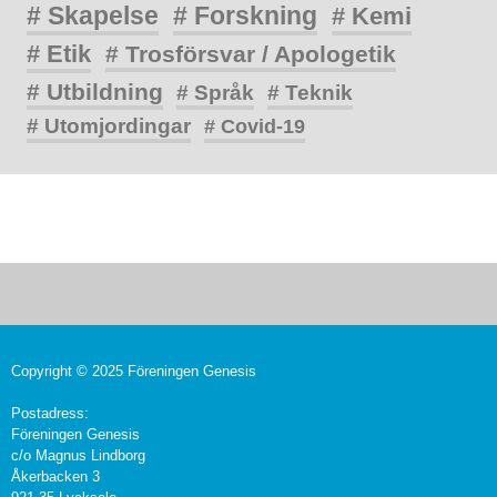
# Skapelse
# Forskning
# Kemi
# Etik
# Trosförsvar / Apologetik
# Utbildning
# Språk
# Teknik
# Utomjordingar
# Covid-19
Copyright © 2025 Föreningen Genesis
Postadress:
Föreningen Genesis
c/o Magnus Lindborg
Åkerbacken 3