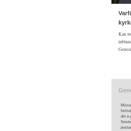
Varf
kyrk
Kan tr
inblan
Genesi
Gene
Missa 
formul
din e-
fönste
posta