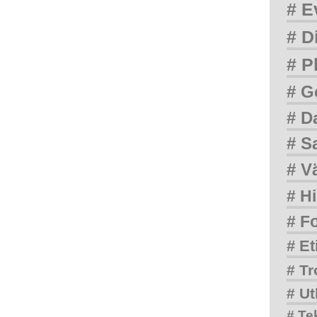
# E
# D
# P
# G
# D
# S
# V
# Hi
# F
# Et
# Tr
# Ut
# Te