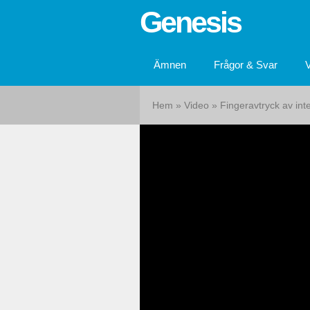
Genesis
Ämnen
Frågor & Svar
Hem
»
Video
»
Fingeravtryck av int