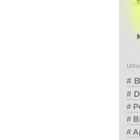
Utfo
# B
# D
# P
# B
# A