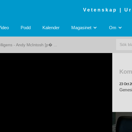
Vetenskap | U
Video
Podd
Kalender
Magasinet
Om
elligens - Andy McIntosh [p� ...
Kom
23 Oct 2
Genesi