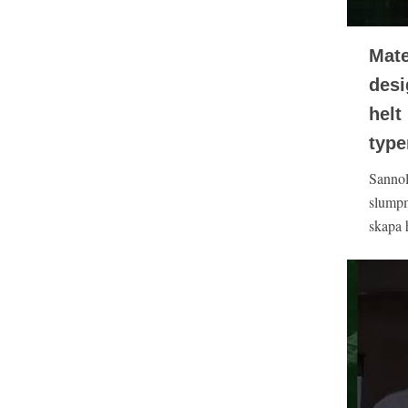
Mate
desi
helt
type
Sannoli
slumpm
skapa h