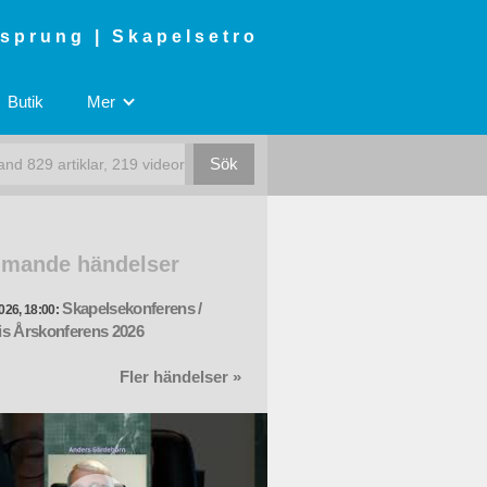
rsprung | Skapelsetro
Butik
Mer
mande händelser
Skapelsekonferens /
026, 18:00:
s Årskonferens 2026
Fler händelser »