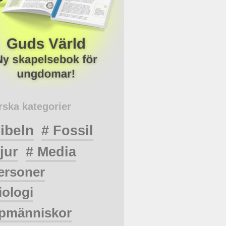
rska kategorier
ibeln
# Fossil
jur
# Media
ersoner
iologi
pmänniskor