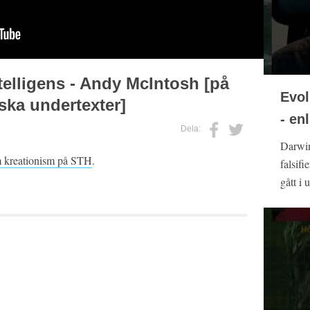
telligens - Andy McIntosh [på
Evol
ka undertexter]
- en
Dela:
Darwin
 kreationism på STH
.
falsifi
gått i 