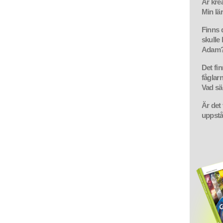
Är kre
Min lär
Finns d
skulle
Adam
Det fi
fåglar
Vad sä
Är det 
uppstå