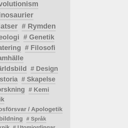
volutionism
inosaurier
latser
# Rymden
eologi
# Genetik
atering
# Filosofi
amhälle
ärldsbild
# Design
storia
# Skapelse
orskning
# Kemi
ik
osförsvar / Apologetik
bildning
# Språk
knik
# Utomjordingar