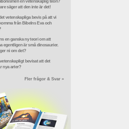
ationismen en vetenskaplig teori?
are säger att den inte är det!
et vetenskapliga bevis på att vi
 komma från Bibelns Eva och
?
nns en ganska ny teori om att
na egentligen är små dinosaurier.
ger ni om det?
vetenskapligt bevisat att det
r nya arter?
Fler frågor & Svar »