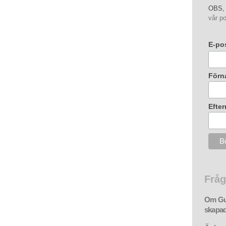
OBS, 
vår po
E-po
Förn
Efte
Fråg
Om Gud
skapad