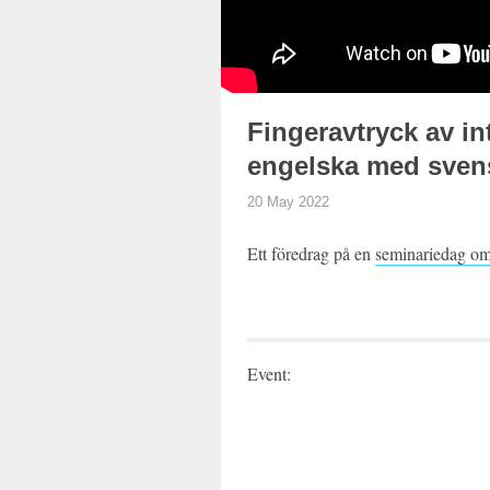
Fingeravtryck av in
engelska med svens
20 May 2022
Ett föredrag på en
seminariedag om
Event: