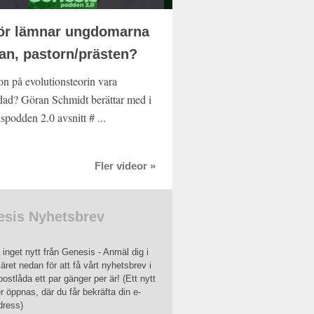
ör lämnar ungdomarna
an, pastorn/prästen?
on på evolutionsteorin vara
dad? Göran Schmidt berättar med i
spodden 2.0 avsnitt # ...
Fler videor »
sis Nyhetsbrev
inget nytt från Genesis - Anmäl dig i
äret nedan för att få vårt nyhetsbrev i
postlåda ett par gänger per är! (Ett nytt
r öppnas, där du får bekräfta din e-
dress)