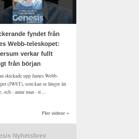
kerande fyndet från
s Webb-teleskopet:
ersum verkar fullt
igt från början
n skickade upp James Webb-
opet (JWST), som kan se längre än
e, och - antar man - ti ...
Fler videor »
sis Nyhetsbrev