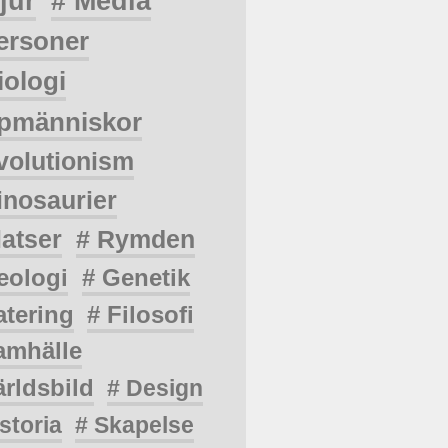
jur
# Media
ersoner
iologi
pmänniskor
volutionism
inosaurier
latser
# Rymden
eologi
# Genetik
atering
# Filosofi
amhälle
ärldsbild
# Design
storia
# Skapelse