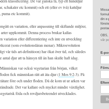
odern klassificering. De var ganska få, typ ett hunddjur
ar, schakaler etc kommit) och ett (eller ev två) kattdjur
Missa 
er, puma etc kommit).
formul
din e-
fönste
gått en variation, eller anpassning till skiftande miljöer,
posta
v arter uppkommit. Denna process brukar kallas
OBS, 
n variation eller differentiering och inte en utveckling
vår po
icerat (som evolutionsläran menar). Mikroevolution
ligt vår tids art-definitioon) har ökat över tid, och således
E-po
antal djur att ta hänsyn till än han skulle haft idag.
 Människan var också vegetarian från början, vilket
Förn
 floden fick människan rätt att äta djur (
1 Mos 9:2
-3). På
äxtätare före och under floden. Då de kom ut ur arken var
Efte
örändrade. Det var kallare och mycket mindre växtlighet.
a vegetarisk föda och rovdjursbeteendet utvecklades.