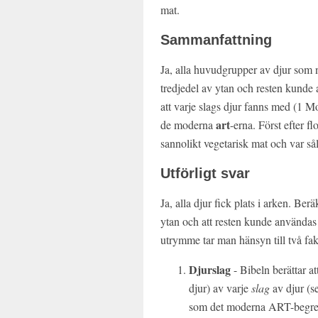
mat.
Sammanfattning
Ja, alla huvudgrupper av djur som 
tredjedel av ytan och resten kunde 
att varje slags djur fanns med (1 M
art
de moderna
-erna. Först efter fl
sannolikt vegetarisk mat och var sål
Utförligt svar
Ja, alla djur fick plats i arken. Ber
ytan och att resten kunde användas 
utrymme tar man hänsyn till två fak
Djurslag
- Bibeln berättar at
djur) av varje
slag
av djur (s
som det moderna ART-begrepp