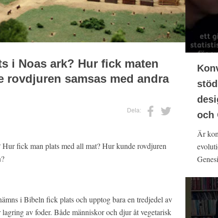
ats i Noas ark? Hur fick maten
Konv
de rovdjuren samsas med andra
stöd
des
Dela:
och
Är kon
k? Hur fick man plats med all mat? Hur kunde rovdjuren
evoluti
n?
Genesi
ämns i Bibeln fick plats och upptog bara en tredjedel av
 lagring av foder. Både människor och djur åt vegetarisk