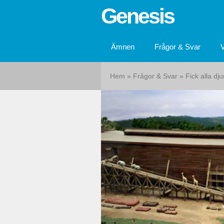
Genesis
Ämnen
Frågor & Svar
Hem
»
Frågor & Svar
» Fick alla djur