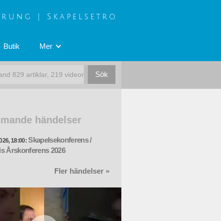
prung | Skapelsetro
Butik
Mer
mande händelser
Skapelsekonferens /
026, 18:00:
s Årskonferens 2026
Fler händelser »