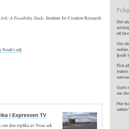
Fråg
Ark: A Feasibility Study
, Institute for Creation Research
Det sä
schimp
ett bev
Om ska
on Noah's ark
sedan,
ljusår 
Fick al
maten 
samsas
Guds sö
var d
Hur ku
vatten
lika i Expressen TV
 om den replika av Noas ark