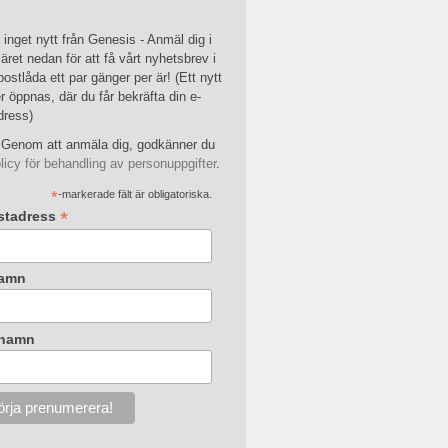
inget nytt från Genesis - Anmäl dig i
äret nedan för att få vårt nyhetsbrev i
postlåda ett par gänger per är! (Ett nytt
r öppnas, där du får bekräfta din e-
dress)
Genom att anmäla dig, godkänner du
licy för behandling av personuppgifter
.
*
-markerade fält är obligatoriska.
*
stadress
amn
rnamn