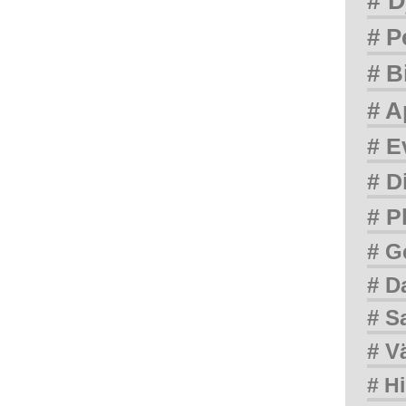
# D
# P
# B
# A
# E
# D
# P
# G
# D
# S
# V
# Hi