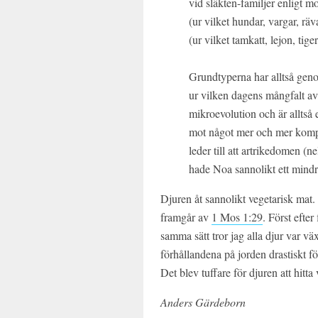
vid släkten-familjer enligt m
(ur vilket hundar, vargar, räv
(ur vilket tamkatt, lejon, tig
Grundtyperna har alltså genom
ur vilken dagens mångfalt a
mikroevolution och är alltså e
mot något mer och mer kompl
leder till att artrikedomen (ne
hade Noa sannolikt ett mindre 
Djuren åt sannolikt vegetarisk mat.
framgår av
1 Mos 1:29
. Först efter
samma sätt tror jag alla djur var v
förhållandena på jorden drastiskt f
Det blev tuffare för djuren att hitt
Anders Gärdeborn