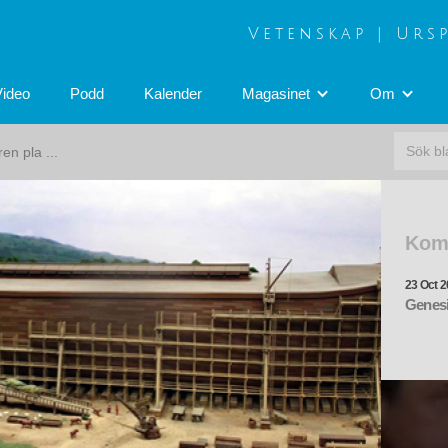
Vetenskap | Urs
Video
Podd
Kalender
Magasinet
Om
en pla ...
Kom
23 Oct 2
Genesi