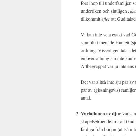
förs ihop till underfamiljer, 
underriken och slutligen
rike
tillkommit
efter
att Gud tala
Vi kan inte veta exakt vad G
sannolikt menade Han ett (sju)
ordning. Visserligen talas de
en översättning sin inte kan
Artbegreppet var ju inte ens
Det var alltså inte sju par a
par av (gissningsvis) familjer
antal.
Variationen av djur
var san
skapelsetroende tror att Gud 
färdiga från början (alltså i