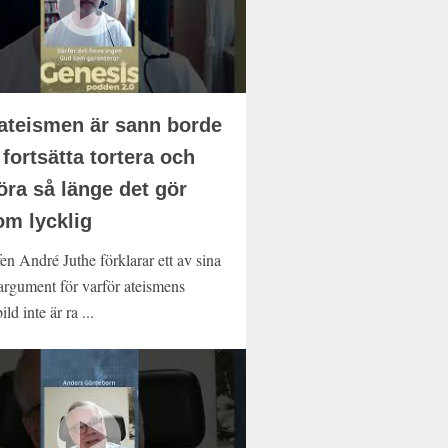
teismen är sann borde
fortsätta tortera och
öra så länge det gör
m lycklig
en André Juthe förklarar ett av sina
targument för varför ateismens
ild inte är ra ...