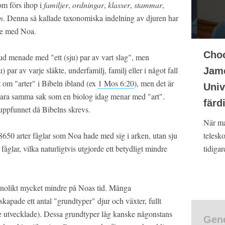
som förs ihop i
familjer
,
ordningar
,
klasser
,
stammar
,
n
. Denna så kallade taxonomiska indelning av djuren har
de med Noa.
Choc
ud menade med "ett (sju) par av vart slag", men
 par av varje släkte, underfamilj, familj eller i något fall
Jame
t om "arter" i Bibeln ibland (ex
1 Mos 6:20
), men det är
Univ
 vara samma sak som en biolog idag menar med "art".
färd
 uppfunnet då Bibelns skrevs.
När ma
v 8650 arter fåglar som Noa hade med sig i arken, utan sju
telesk
 fåglar, vilka naturligtvis utgjorde ett betydligt mindre
tidigar
nolikt mycket mindre på Noas tid. Många
skapade ett antal "grundtyper" djur och växter, fullt
nte utvecklade). Dessa grundtyper låg kanske någonstans
Gene