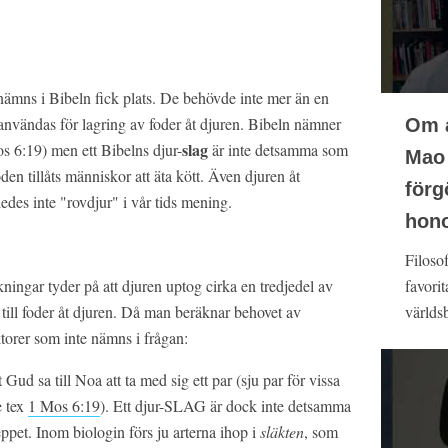
nämns i Bibeln fick plats. De behövde inte mer än en
användas för lagring av foder åt djuren. Bibeln nämner
Om a
slag
os 6:19) men ett Bibelns djur-
är inte detsamma som
Mao 
oden tillåts människor att äta kött. Även djuren åt
förg
edes inte "rovdjur" i vår tids mening.
hono
Filosof
favori
äkningar tyder på att djuren uptog cirka en tredjedel av
världsb
till foder åt djuren. Då man beräknar behovet av
torer som inte nämns i frågan:
t Gud sa till Noa att ta med sig ett par (sju par för vissa
e tex
1 Mos 6:19
). Ett djur-SLAG är dock inte detsamma
et. Inom biologin förs ju arterna ihop i
släkten
, som