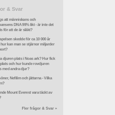
or & Svar
gs att människans och
ansens DNA 99% likt - är inte det
is för att de är släkt?
pelsen skedde för ca 10 000 år
 hur kan man se stjärnor miljarder
bort?
la djuren plats i Noas ark? Hur fick
plats och hur kunde rovdjuren
 med andra djur?
ner, Nefilim och jättarna - Vilka
om?
nde Mount Everest vara täckt av
?
Fler frågor & Svar »