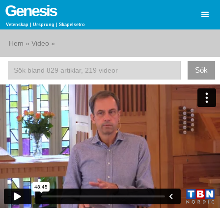
Genesis
Vetenskap | Ursprung | Skapelsetro
Hem
»
Video
»