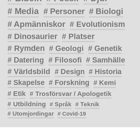
# Media
# Personer
# Biologi
# Apmänniskor
# Evolutionism
# Dinosaurier
# Platser
# Rymden
# Geologi
# Genetik
# Datering
# Filosofi
# Samhälle
# Världsbild
# Design
# Historia
# Skapelse
# Forskning
# Kemi
# Etik
# Trosförsvar / Apologetik
# Utbildning
# Språk
# Teknik
# Utomjordingar
# Covid-19