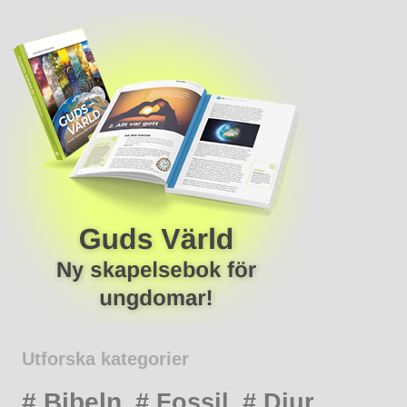
Utforska kategorier
# Bibeln
# Fossil
# Djur