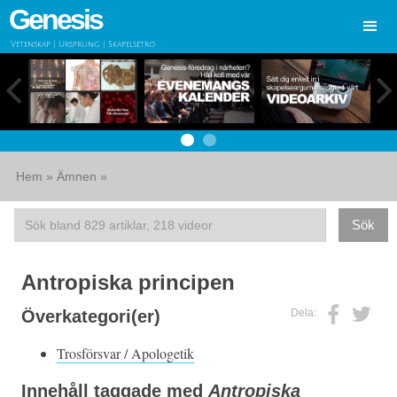
Genesis
Vetenskap | Ursprung | Skapelsetro
Hem
»
Ämnen
»
Antropiska principen
Dela:
Överkategori(er)
Trosförsvar / Apologetik
Innehåll taggade med
Antropiska