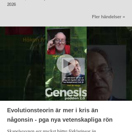
2026
Fler händelser »
Evolutionsteorin är mer i kris än
någonsin - pga nya vetenskapliga rön
Skapelsesynen ger mycket bättre förklaringar än