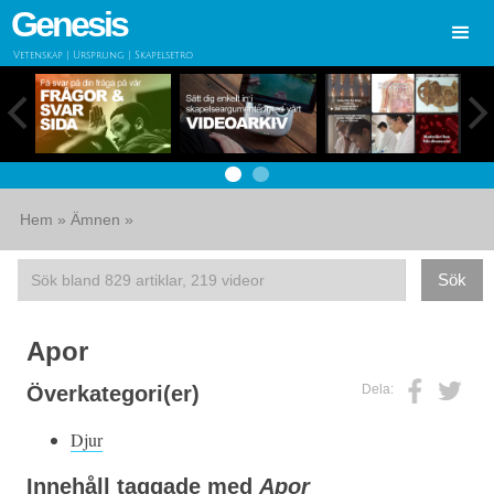
Genesis
Vetenskap | Ursprung | Skapelsetro
Hem
»
Ämnen
»
Apor
Dela:
Överkategori(er)
Djur
Innehåll taggade med
Apor