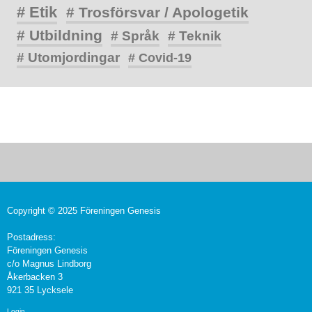
# Etik
# Trosförsvar / Apologetik
# Utbildning
# Språk
# Teknik
# Utomjordingar
# Covid-19
Copyright © 2025 Föreningen Genesis
Postadress:
Föreningen Genesis
c/o Magnus Lindborg
Åkerbacken 3
921 35 Lycksele
Login