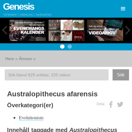
Genesis
Vetenskap | Ursprung | Skapelsetro
Hem
»
Ämnen
»
Australopithecus afarensis
Dela:
Överkategori(er)
Evolutionism
Innehåll taggade med
Australopithecus