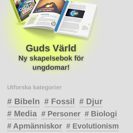
Utforska kategorier
# Bibeln
# Fossil
# Djur
# Media
# Personer
# Biologi
# Apmänniskor
# Evolutionism