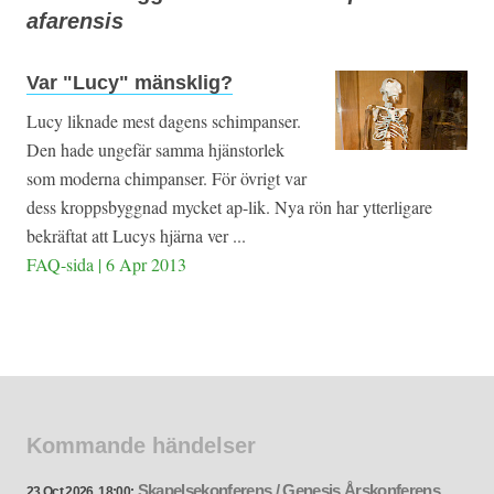
afarensis
Var "Lucy" mänsklig?
Lucy liknade mest dagens schimpanser.
Den hade ungefär samma hjänstorlek
som moderna chimpanser. För övrigt var
dess kroppsbyggnad mycket ap-lik. Nya rön har ytterligare
bekräftat att Lucys hjärna ver ...
FAQ-sida | 6 Apr 2013
Kommande händelser
Skapelsekonferens / Genesis Årskonferens
23 Oct 2026, 18:00: