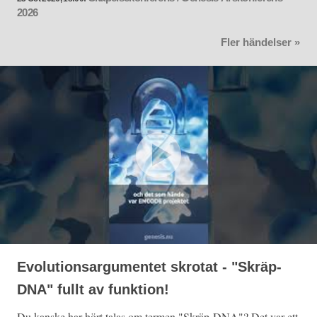
2026
Fler händelser »
Evolutionsargumentet skrotat - "Skräp-
DNA" fullt av funktion!
Du kanske har hört talas om termen "Skräp-DNA"? Det var ett