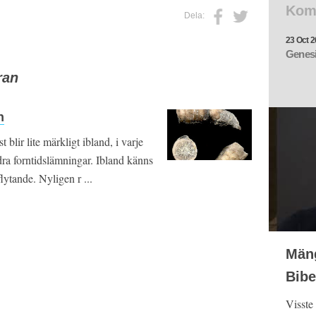
Kom
Dela:
23 Oct 2
Genesi
ran
n
blir lite märkligt ibland, i varje
ndra forntidslämningar. Ibland känns
lytande. Nyligen r ...
Mäng
Bibe
Visste 