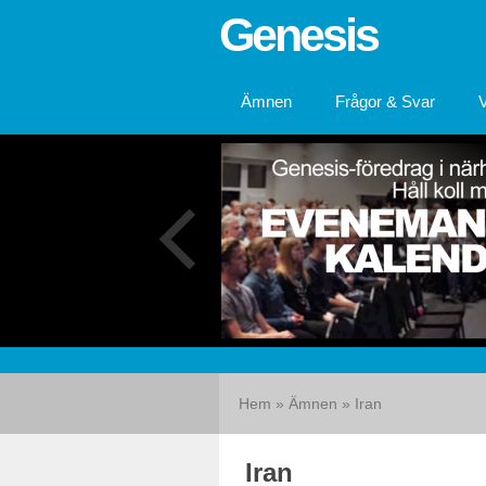
Genesis
Ämnen
Frågor & Svar
Hem
»
Ämnen
»
Iran
Iran