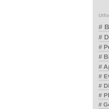
Utfo
# B
# D
# P
# B
# A
# E
# D
# P
# G