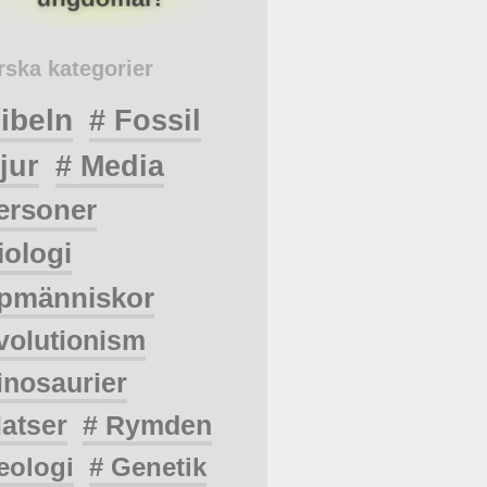
rska kategorier
ibeln
# Fossil
jur
# Media
ersoner
iologi
pmänniskor
volutionism
inosaurier
latser
# Rymden
eologi
# Genetik