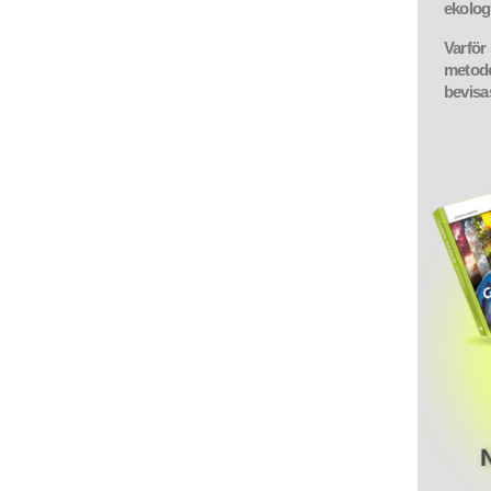
ekolo
Varför 
metode
bevisa