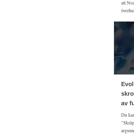
att Noa
överhu
Evol
skro
av f
Du kan
"Skräp
argumen