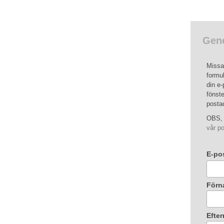
Gene
Missa 
formul
din e-
fönste
posta
OBS, 
vår po
E-po
Förn
Efte