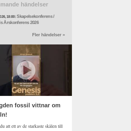
mande händelser
Skapelsekonferens /
026, 18:00:
s Årskonferens 2026
Fler händelser »
den fossil vittnar om
ln!
du att ett av de starkaste skälen till