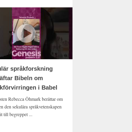
lär språkforskning
äftar Bibeln om
kförvirringen i Babel
sten Rebecca Öhmark berättar om
en den sekulära språkvetenskapen
it till begreppet ...