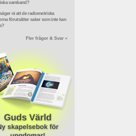
giska samband?
säger ni att de radiometriska
rna förutsätter saker som inte kan
s?
Fler frågor & Svar »