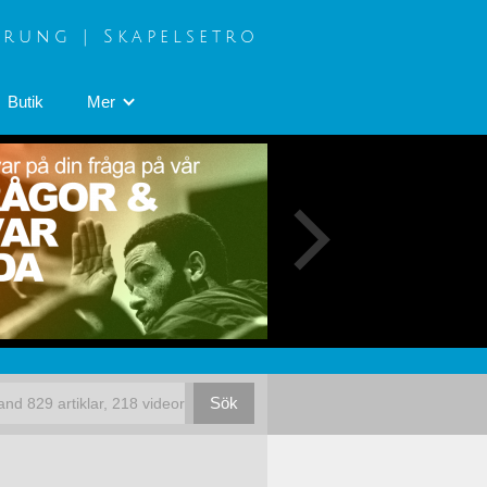
prung | Skapelsetro
Butik
Mer