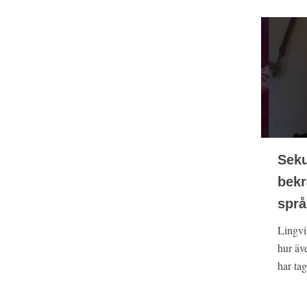
Seku
bekr
språ
Lingvi
hur äv
har tag