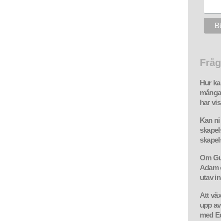
Fråg
Hur ka
många 
har vis
Kan ni
skapel
skapel
Om Gud
Adam o
utav in
Att väx
upp av
med E