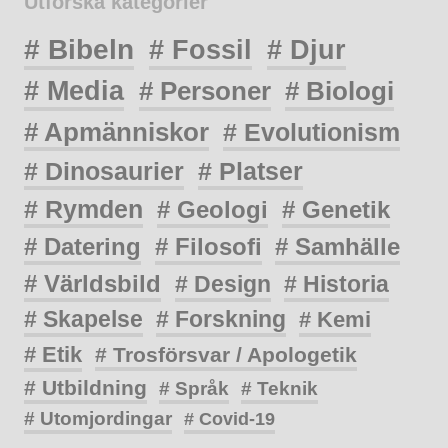
Utforska kategorier
# Bibeln
# Fossil
# Djur
# Media
# Personer
# Biologi
# Apmänniskor
# Evolutionism
# Dinosaurier
# Platser
# Rymden
# Geologi
# Genetik
# Datering
# Filosofi
# Samhälle
# Världsbild
# Design
# Historia
# Skapelse
# Forskning
# Kemi
# Etik
# Trosförsvar / Apologetik
# Utbildning
# Språk
# Teknik
# Utomjordingar
# Covid-19