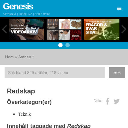
Genesis
Vetenskap | Ursprung | Skapelsetro
Hem
»
Ämnen
»
Redskap
Dela:
Överkategori(er)
Teknik
Innehåll taggade med
Redskap