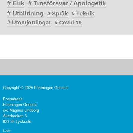
# Etik
# Trosförsvar / Apologetik
# Utbildning
# Språk
# Teknik
# Utomjordingar
# Covid-19
Copyright © 2025 Föreningen Genesis
Postadress:
Föreningen Genesis
c/o Magnus Lindborg
Åkerbacken 3
921 35 Lycksele
Login