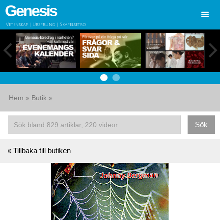
Genesis
Vetenskap | Ursprung | Skapelsetro
Hem
»
Butik
»
« Tillbaka till butiken