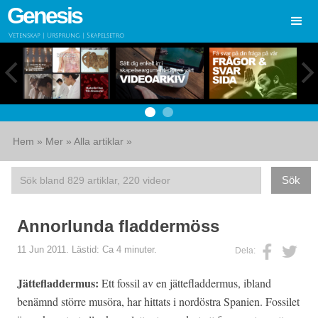
Genesis
Vetenskap | Ursprung | Skapelsetro
Hem
»
Mer
»
Alla artiklar
»
Annorlunda fladdermöss
11 Jun 2011. Lästid: Ca 4 minuter.
Dela:
Jättefladdermus:
Ett fossil av en jättefladdermus, ibland
benämnd större musöra, har hittats i nordöstra Spanien. Fossilet