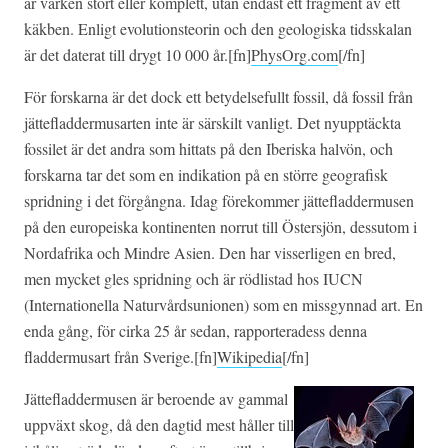
är varken stort eller komplett, utan endast ett fragment av ett
käkben. Enligt evolutionsteorin och den geologiska tidsskalan
är det daterat till drygt 10 000 år.[fn]
PhysOrg.com
[/fn]
För forskarna är det dock ett betydelsefullt fossil, då fossil från
jättefladdermusarten inte är särskilt vanligt. Det nyupptäckta
fossilet är det andra som hittats på den Iberiska halvön, och
forskarna tar det som en indikation på en större geografisk
spridning i det förgångna. Idag förekommer jättefladdermusen
på den europeiska kontinenten norrut till Östersjön, dessutom i
Nordafrika och Mindre Asien. Den har visserligen en bred,
men mycket gles spridning och är rödlistad hos IUCN
(Internationella Naturvårdsunionen) som en missgynnad art. En
enda gång, för cirka 25 år sedan, rapporteradess denna
fladdermusart från Sverige.[fn]
Wikipedia
[/fn]
Jättefladdermusen är beroende av gammal
uppväxt skog, då den dagtid mest håller till