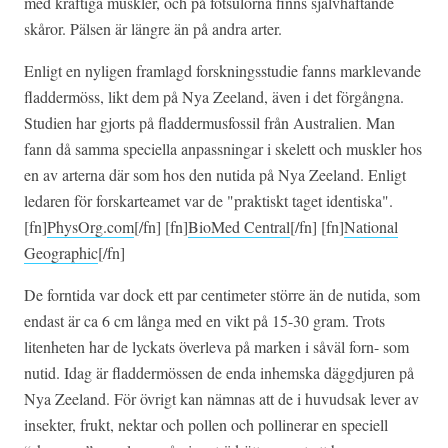
med kraftiga muskler, och på fotsulorna finns självhäftande
skåror. Pälsen är längre än på andra arter.
Enligt en nyligen framlagd forskningsstudie fanns marklevande
fladdermöss, likt dem på Nya Zeeland, även i det förgångna.
Studien har gjorts på fladdermusfossil från Australien. Man
fann då samma speciella anpassningar i skelett och muskler hos
en av arterna där som hos den nutida på Nya Zeeland. Enligt
ledaren för forskarteamet var de "praktiskt taget identiska".
[fn]
PhysOrg.com
[/fn] [fn]
BioMed Central
[/fn] [fn]
National
Geographic
[/fn]
De forntida var dock ett par centimeter större än de nutida, som
endast är ca 6 cm långa med en vikt på 15-30 gram. Trots
litenheten har de lyckats överleva på marken i såväl forn- som
nutid. Idag är fladdermössen de enda inhemska däggdjuren på
Nya Zeeland. För övrigt kan nämnas att de i huvudsak lever av
insekter, frukt, nektar och pollen och pollinerar en speciell