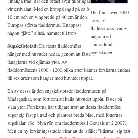
i ihåliga träd, där den oftast även tillbringar
vinterdvalan. Med en kroppslängd på ca 8-
Det finns över 1000
10 cm och en vingbredd på 40 cm är den
arter av
Europas största fladdermus. Knappast
fladdermöss, varav
någon “jätte” alltså, namnet till trots.
några med
"annorlunda"
Sugskålsfotad:
De flesta fladdermöss
egenskaper.
hänger med huvudet nedåt, genom att fästa
tånaglarna vid ojämna ytor. Av
fladdermössens 1000 - 1200 olika arter känner forskarna endast
till sex arter som hänger med huvudet uppåt.
En av dessa är den sugskålsfotade fladdermusen på
Madagaskar, som förutom att hålla huvudet uppåt, fäster på
släta ytor. Forskarna har tidigare trott att dessa fladdermöss
suger sig fast på träd och plantors breda blad, med fötternas
sugskålar. (Se “Nya rön om fladdermöss i Genesis nr 2 2007.)
Men en ny forskningsstudie visar att de istället "klistrar" sig fast