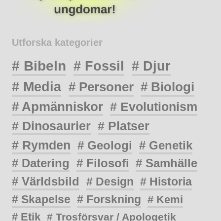
Utforska kategorier
# Bibeln
# Fossil
# Djur
# Media
# Personer
# Biologi
# Apmänniskor
# Evolutionism
# Dinosaurier
# Platser
# Rymden
# Geologi
# Genetik
# Datering
# Filosofi
# Samhälle
# Världsbild
# Design
# Historia
# Skapelse
# Forskning
# Kemi
# Etik
# Trosförsvar / Apologetik