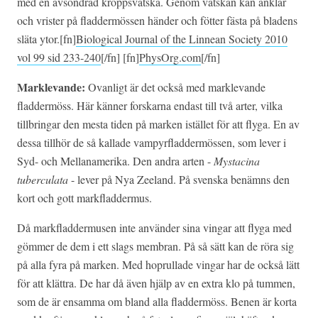
med en avsöndrad kroppsvätska. Genom vätskan kan anklar
och vrister på fladdermössen händer och fötter fästa på bladens
släta ytor.[fn]
Biological Journal of the Linnean Society 2010
vol 99 sid 233-240
[/fn] [fn]
PhysOrg.com
[/fn]
Marklevande:
Ovanligt är det också med marklevande
fladdermöss. Här känner forskarna endast till två arter, vilka
tillbringar den mesta tiden på marken istället för att flyga. En av
dessa tillhör de så kallade vampyrfladdermössen, som lever i
Syd- och Mellanamerika. Den andra arten -
Mystacina
tuberculata
- lever på Nya Zeeland. På svenska benämns den
kort och gott markfladdermus.
Då markfladdermusen inte använder sina vingar att flyga med
gömmer de dem i ett slags membran. På så sätt kan de röra sig
på alla fyra på marken. Med hoprullade vingar har de också lätt
för att klättra. De har då även hjälp av en extra klo på tummen,
som de är ensamma om bland alla fladdermöss. Benen är korta