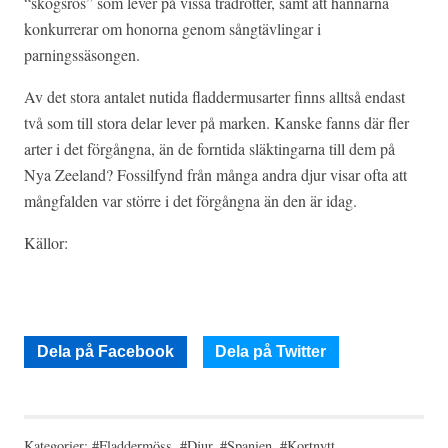
“skogsros” som lever på vissa trädrötter, samt att hannarna
konkurrerar om honorna genom sångtävlingar i
parningssäsongen.
Av det stora antalet nutida fladdermusarter finns alltså endast
två som till stora delar lever på marken. Kanske fanns där fler
arter i det förgångna, än de forntida släktingarna till dem på
Nya Zeeland? Fossilfynd från många andra djur visar ofta att
mångfalden var större i det förgångna än den är idag.
Källor:
Dela på Facebook
Dela på Twitter
Kategorier:
#Fladdermöss
,
#Djur
,
#Spanien
,
#Kortnytt