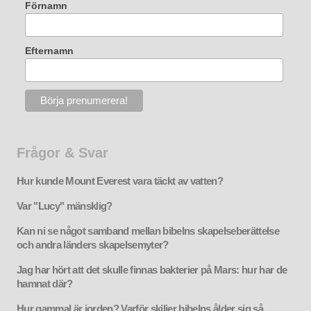
Förnamn
Efternamn
Frågor & Svar
Hur kunde Mount Everest vara täckt av vatten?
Var "Lucy" mänsklig?
Kan ni se något samband mellan bibelns skapelseberättelse
och andra länders skapelsemyter?
Jag har hört att det skulle finnas bakterier på Mars: hur har de
hamnat där?
Hur gammal är jorden? Varför skiljer bibelns ålder sig så