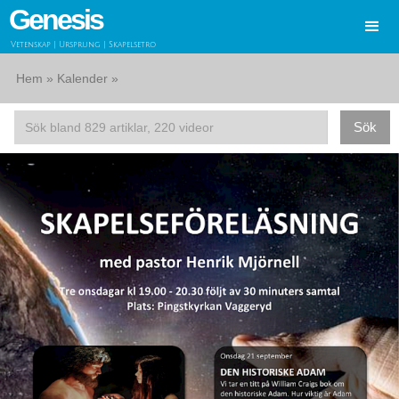
Genesis
Vetenskap | Ursprung | Skapelsetro
Hem
»
Kalender
»