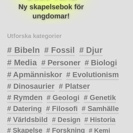
Utforska kategorier
# Bibeln
# Fossil
# Djur
# Media
# Personer
# Biologi
# Apmänniskor
# Evolutionism
# Dinosaurier
# Platser
# Rymden
# Geologi
# Genetik
# Datering
# Filosofi
# Samhälle
# Världsbild
# Design
# Historia
# Skapelse
# Forskning
# Kemi