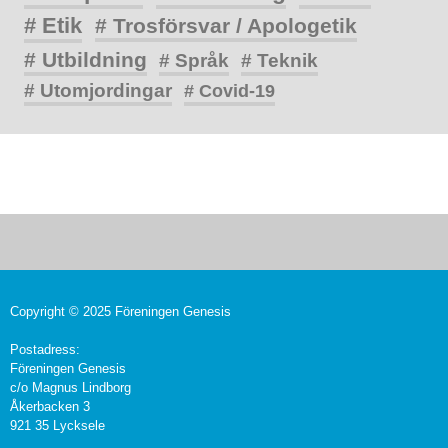
# Etik
# Trosförsvar / Apologetik
# Utbildning
# Språk
# Teknik
# Utomjordingar
# Covid-19
Copyright © 2025 Föreningen Genesis
Postadress:
Föreningen Genesis
c/o Magnus Lindborg
Åkerbacken 3
921 35 Lycksele