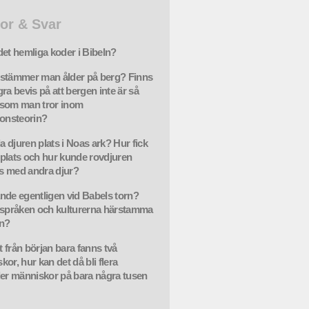
or & Svar
det hemliga koder i Bibeln?
stämmer man ålder på berg? Finns
ra bevis på att bergen inte är så
som man tror inom
ionsteorin?
la djuren plats i Noas ark? Hur fick
plats och hur kunde rovdjuren
 med andra djur?
nde egentligen vid Babels torn?
 språken och kulturerna härstamma
ån?
 från början bara fanns två
or, hur kan det då bli flera
der människor på bara några tusen