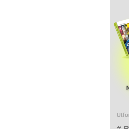
Utfo
# B