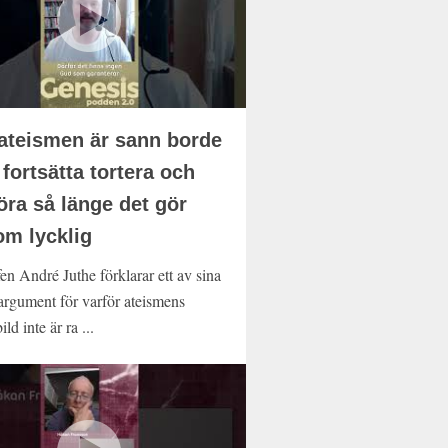
teismen är sann borde
fortsätta tortera och
öra så länge det gör
m lycklig
en André Juthe förklarar ett av sina
targument för varför ateismens
ild inte är ra ...