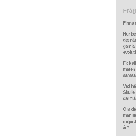
Fråg
Finns 
Hur be
det någ
gamla 
evolut
Fick al
maten 
samsas
Vad hä
Skulle
därifr
Om det
människ
miljar
år?