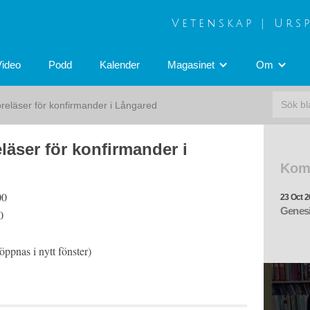
Vetenskap | Urs
Video
Podd
Kalender
Magasinet
Om
reläser för konfirmander i Långared
läser för konfirmander i
Kom
00
23 Oct 2
Genesi
0
ppnas i nytt fönster)