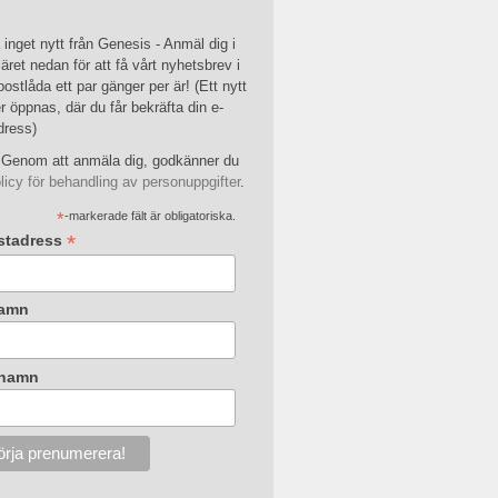
inget nytt från Genesis - Anmäl dig i
äret nedan för att få vårt nyhetsbrev i
postlåda ett par gänger per är! (Ett nytt
r öppnas, där du får bekräfta din e-
dress)
Genom att anmäla dig, godkänner du
licy för behandling av personuppgifter
.
*
-markerade fält är obligatoriska.
*
stadress
amn
rnamn