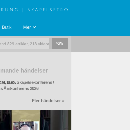
prung | Skapelsetro
Butik
Mer
mande händelser
Skapelsekonferens /
026, 18:00:
s Årskonferens 2026
Fler händelser »