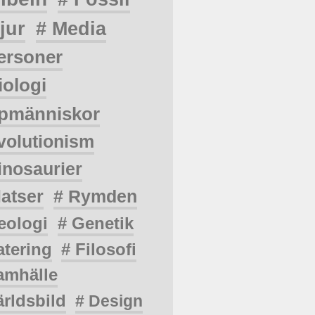
jur
# Media
ersoner
iologi
pmänniskor
volutionism
inosaurier
latser
# Rymden
eologi
# Genetik
atering
# Filosofi
amhälle
ärldsbild
# Design