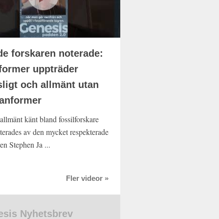
e forskaren noterade:
former uppträder
sligt och allmänt utan
anformer
allmänt känt bland fossilforskare
terades av den mycket respekterade
en Stephen Ja ...
Fler videor »
sis Nyhetsbrev