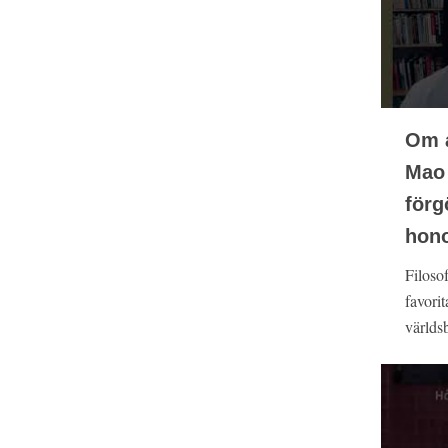
Om a
Mao 
förg
hono
Filosof
favori
världsb