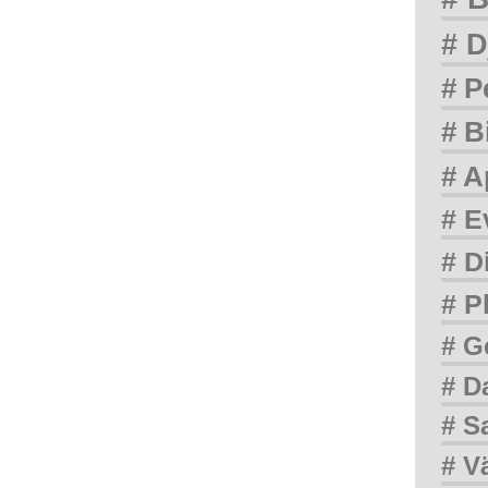
# D
# P
# B
# A
# E
# D
# P
# G
# D
# S
# V