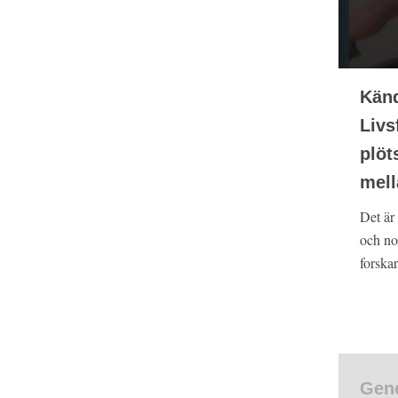
Känd
Livs
plöt
mell
Det är 
och no
forskar
Gene