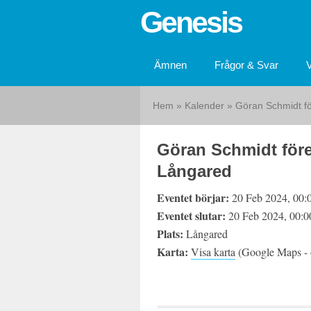
Genesis
Ämnen
Frågor & Svar
Hem
»
Kalender
»
Göran Schmidt fö
Göran Schmidt före
Långared
Eventet börjar:
20 Feb 2024, 00:
Eventet slutar:
20 Feb 2024, 00:0
Plats:
Långared
Karta:
Visa karta
(Google Maps - ö