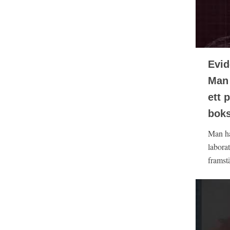
Evid
Man 
ett 
boks
Man har
labora
framstä