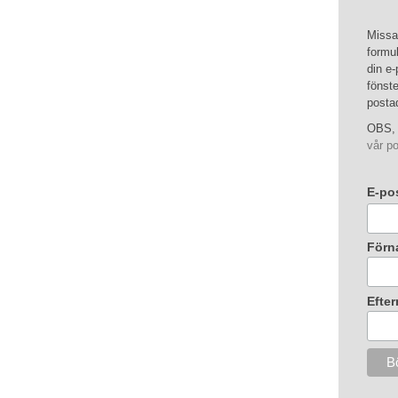
Missa 
formul
din e-
fönste
posta
OBS, 
vår po
E-po
Förn
Efte