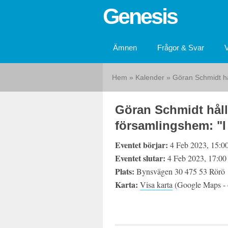
Genesis
Ämnen
Frågor & Svar
Hem
»
Kalender
»
Göran Schmidt hål
Göran Schmidt hålle
församlingshem: "I
Eventet börjar:
4 Feb 2023, 15:0
Eventet slutar:
4 Feb 2023, 17:00
Plats:
Bynsvägen 30 475 53 Rörö
Karta:
Visa karta
(Google Maps - ö