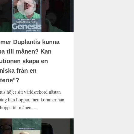
mer Duplantis kunna
a till månen? Kan
utionen skapa en
iska från en
terie"?
is höjer sitt världsrekord nästan
gång han hoppar, men kommer han
hoppa till månen, ...