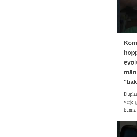
Kom
hopp
evol
männ
"bak
Duplant
varje 
kunna 