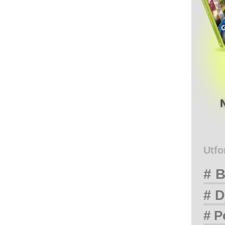
Utfo
# B
# D
# P