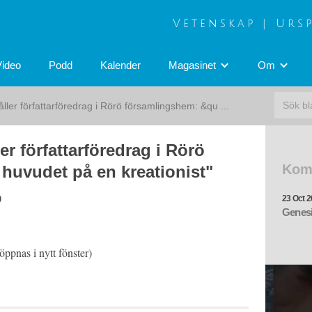
Vetenskap | Urs
Video
Podd
Kalender
Magasinet
Om
ler författarföredrag i Rörö församlingshem: &qu ...
r författarföredrag i Rörö
Kom
 huvudet på en kreationist"
0
23 Oct 2
Genesi
ppnas i nytt fönster)