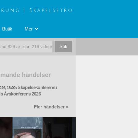
prung | Skapelsetro
Butik
Mer
mande händelser
Skapelsekonferens /
026, 18:00:
s Årskonferens 2026
Fler händelser »