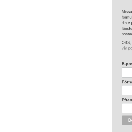
Missa 
formul
din e-
fönste
posta
OBS, 
vår po
E-po
Förn
Efte