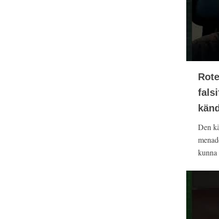
Rote
fals
känd
Den kä
menade
kunna s