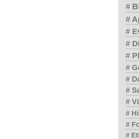
# B
# A
# E
# D
# P
# G
# D
# S
# V
# Hi
# F
# Et