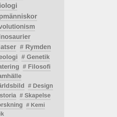
iologi
pmänniskor
volutionism
inosaurier
latser
# Rymden
eologi
# Genetik
atering
# Filosofi
amhälle
ärldsbild
# Design
storia
# Skapelse
orskning
# Kemi
ik