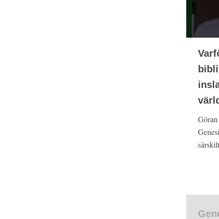
Varf
bibl
insl
värl
Göran 
Genesi
särskil
Gene