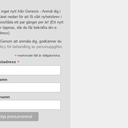
inget nytt från Genesis - Anmäl dig i
äret nedan för att få vårt nyhetsbrev i
postlåda ett par gänger per är! (Ett nytt
r öppnas, där du får bekräfta din e-
dress)
Genom att anmäla dig, godkänner du
licy för behandling av personuppgifter
.
*
-markerade fält är obligatoriska.
*
stadress
amn
rnamn