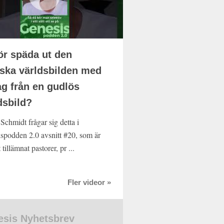
ör späda ut den
iska världsbilden med
ag från en gudlös
dsbild?
Schmidt frågar sig detta i
spodden 2.0 avsnitt #20, som är
t tillämnat pastorer, pr ...
Fler videor »
sis Nyhetsbrev