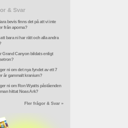
or & Svar
lara bevis finns det på att vi inte
r från aporna?
 att bara ni har rätt och alla andra
?
r Grand Canyon bildats enligt
setron?
ger ni om det nya fyndet av ett 7
er år gammalt kranium?
ger ni om Ron Wyatts påståenden
 man hittat Noas Ark?
Fler frågor & Svar »