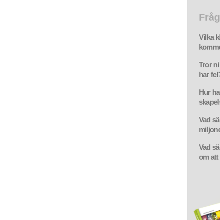
Fråg
Vilka k
komme
Tror ni
har fel
Hur ha
skapel
Vad sä
miljon
Vad sä
om att