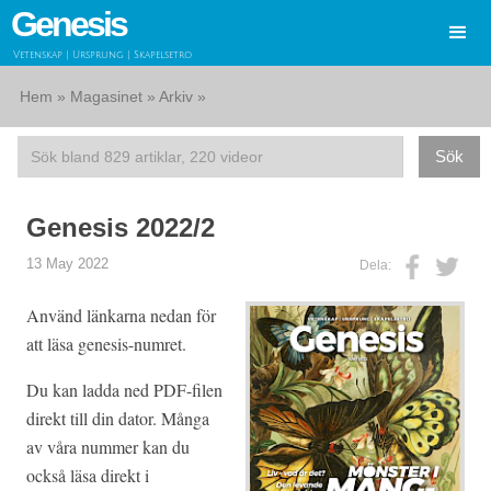
Genesis
Vetenskap | Ursprung | Skapelsetro
Hem
»
Magasinet
»
Arkiv
»
Genesis 2022/2
13 May 2022
Dela:
Använd länkarna nedan för
att läsa genesis-numret.
Du kan ladda ned PDF-filen
direkt till din dator. Många
av våra nummer kan du
också läsa direkt i