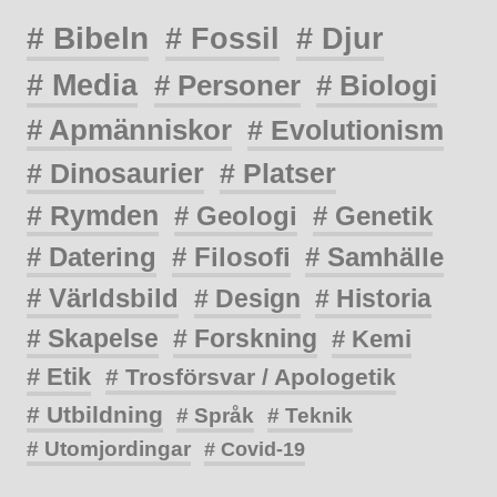
# Bibeln
# Fossil
# Djur
# Media
# Personer
# Biologi
# Apmänniskor
# Evolutionism
# Dinosaurier
# Platser
# Rymden
# Geologi
# Genetik
# Datering
# Filosofi
# Samhälle
# Världsbild
# Design
# Historia
# Skapelse
# Forskning
# Kemi
# Etik
# Trosförsvar / Apologetik
# Utbildning
# Språk
# Teknik
# Utomjordingar
# Covid-19