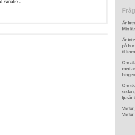
 variatio ...
Fråg
Är kre
Min lär
Är int
på hur
tillko
Om all
med ar
biogeo
Om ska
sedan,
ljusår 
Varför
Varför