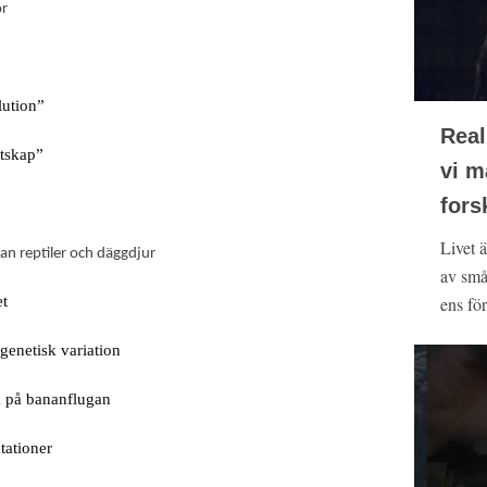
or
lution”
Real
ktskap”
vi m
fors
Livet ä
n reptiler och däggdjur
av små
et
ens för
enetisk variation
k på bananflugan
tationer