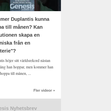
mer Duplantis kunna
a till månen? Kan
utionen skapa en
iska från en
terie"?
is höjer sitt världsrekord nästan
gång han hoppar, men kommer han
hoppa till månen, ...
Fler videor »
sis Nyhetsbrev