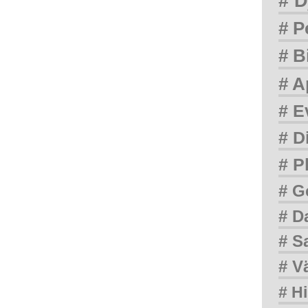
# D
# P
# B
# A
# E
# D
# P
# G
# D
# S
# V
# Hi