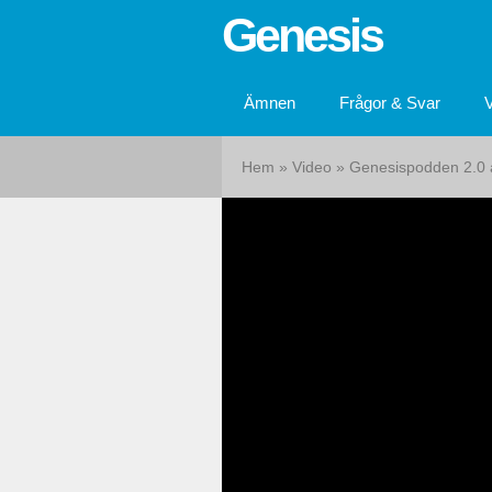
Genesis
Ämnen
Frågor & Svar
Hem
»
Video
»
Genesispodden 2.0 av