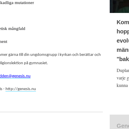
skadliga mutationer
Kom
tisk mångfald
hopp
evol
ment
männ
er gärna till din ungdomsgrupp i kyrkan och berättar och
"bak
 religionslektion på gymnasiet.
Duplant
dden@genesis.nu
varje 
kunna 
s -
http://genesis.nu
Gene