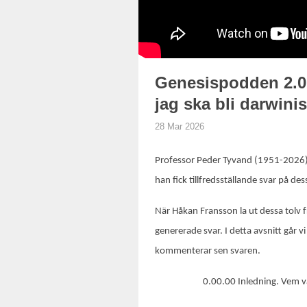
Genesispodden 2.0 a
jag ska bli darwini
28 Mar 2026
Professor Peder Tyvand (1951-2026) 
han fick tillfredsställande svar på d
När Håkan Fransson la ut dessa tolv fr
genererade svar. I detta avsnitt går 
kommenterar sen svaren.
0.00.00 Inledning. Vem v