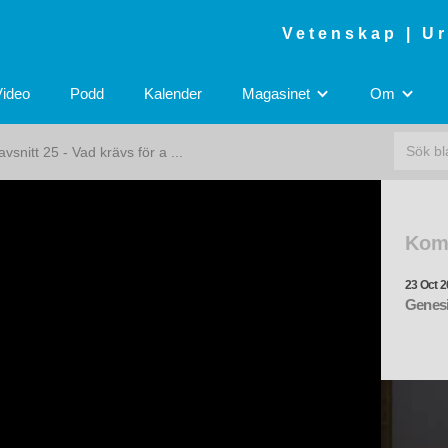
Vetenskap | U
Video
Podd
Kalender
Magasinet
Om
snitt 25 - Vad krävs för a ...
Kom
23 Oct 2
Genesi