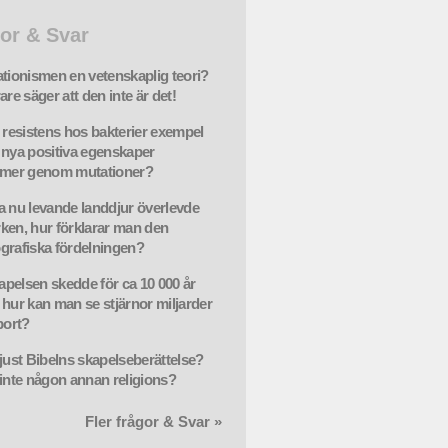
or & Svar
ationismen en vetenskaplig teori?
are säger att den inte är det!
e resistens hos bakterier exempel
 nya positiva egenskaper
mmer genom mutationer?
a nu levande landdjur överlevde
ken, hur förklarar man den
grafiska fördelningen?
pelsen skedde för ca 10 000 år
 hur kan man se stjärnor miljarder
bort?
 just Bibelns skapelseberättelse?
 inte någon annan religions?
Fler frågor & Svar »