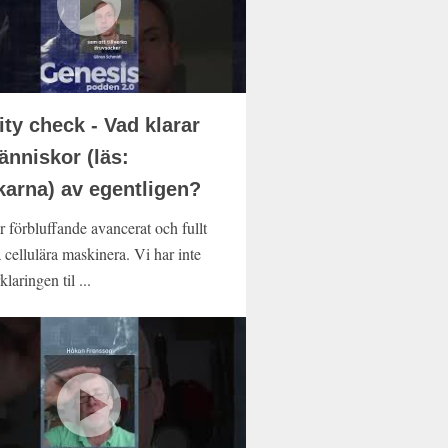
ity check - Vad klarar
änniskor (läs:
karna) av egentligen?
r förbluffande avancerat och fullt
 cellulära maskinera. Vi har inte
klaringen til ...