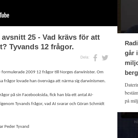
vsnitt 25 - Vad krävs för att
Radi
st? Tyvands 12 frågor.
går i
Dela:
milj
berg
formulerade 2009 12 frågor till Norges darwinister. Om
essa frågor lovade han överväga att närma sig darwinismen.
Dateri
bestäm
ågor på sin Facebooksida, fick han bla ett antal AI-
på milj
vi igenom Tyvands frågor, vad AI svarar och Göran Schmidt
ar Peder Tyvand