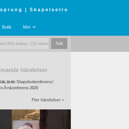
rsprung | Skapelsetro
Butik
Mer
mande händelser
Skapelsekonferens /
026, 18:00:
s Årskonferens 2026
Fler händelser »