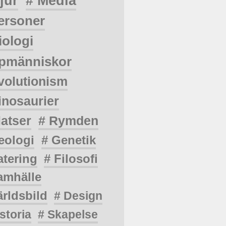
jur
# Media
ersoner
iologi
pmänniskor
volutionism
inosaurier
latser
# Rymden
eologi
# Genetik
atering
# Filosofi
amhälle
ärldsbild
# Design
storia
# Skapelse