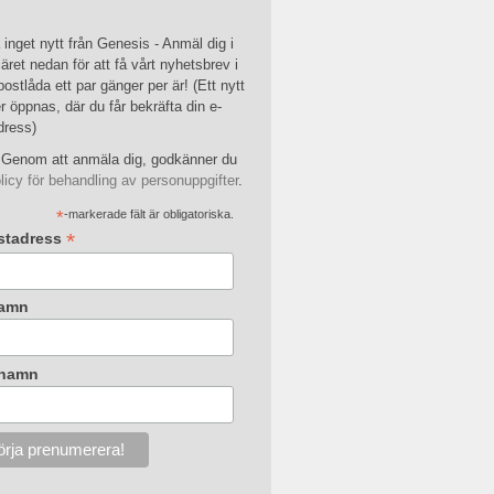
inget nytt från Genesis - Anmäl dig i
äret nedan för att få vårt nyhetsbrev i
postlåda ett par gänger per är! (Ett nytt
r öppnas, där du får bekräfta din e-
dress)
Genom att anmäla dig, godkänner du
licy för behandling av personuppgifter
.
*
-markerade fält är obligatoriska.
*
stadress
amn
rnamn