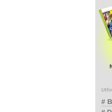
Utfo
# B