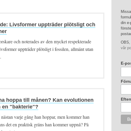
Missa 
formul
din e-
de: Livsformer uppträder plötsligt och
fönste
mer
posta
lforskare och noterades av den mycket respekterade
OBS, 
vår po
sformer uppträder plötsligt i fossilen, allmänt utan
.
E-po
Förn
Efte
a hoppa till månen? Kan evolutionen
 en "bakterie"?
rd nästan varje gång han hoppar, men kommer han
inns det en praktisk gräns han kommer uppnå? På