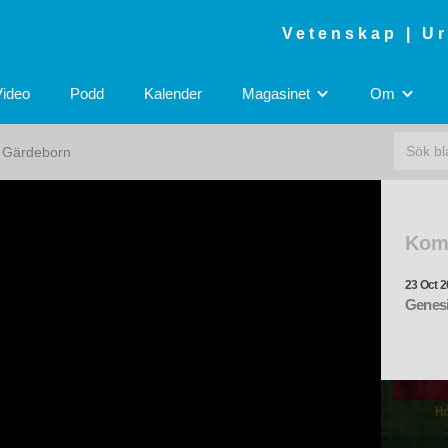
Vetenskap | U
Video
Podd
Kalender
Magasinet
Om
rs Gärdeborn
Kom
23 Oct 2
Genesi