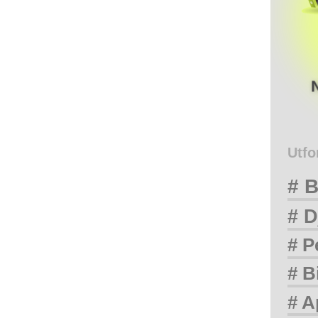
Utfo
# B
# D
# P
# B
# A