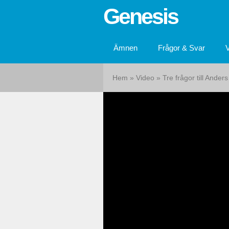
Genesis
Ämnen
Frågor & Svar
Hem
»
Video
»
Tre frågor till Ande