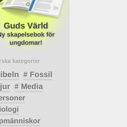
rska kategorier
ibeln
# Fossil
jur
# Media
ersoner
iologi
pmänniskor