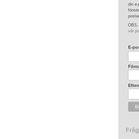
din e-
fönste
posta
OBS, 
vår po
E-po
Förn
Efte
Fråg