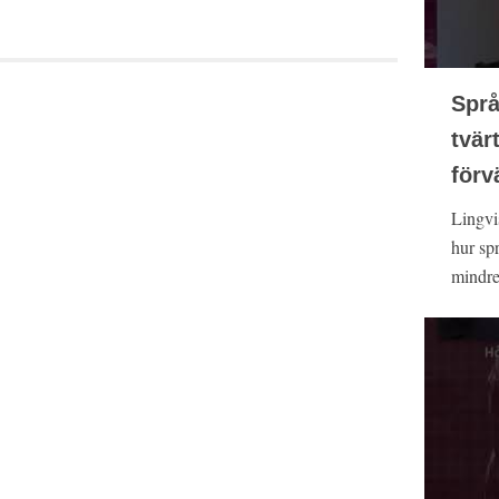
Språ
tvär
förv
Lingvi
hur spr
mindre