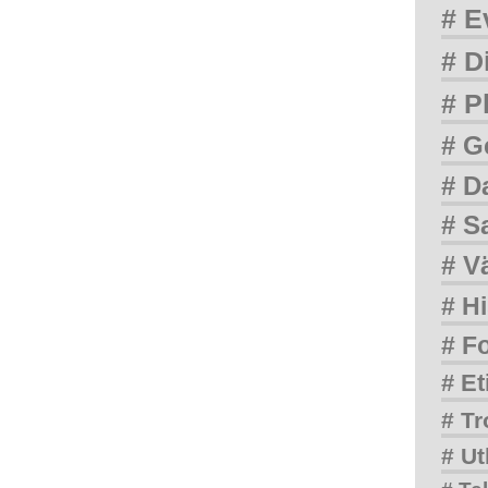
# E
# D
# P
# G
# D
# S
# V
# Hi
# F
# Et
# Tr
# Ut