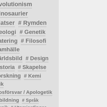
volutionism
inosaurier
latser
# Rymden
eologi
# Genetik
atering
# Filosofi
amhälle
ärldsbild
# Design
storia
# Skapelse
orskning
# Kemi
ik
osförsvar / Apologetik
bildning
# Språk