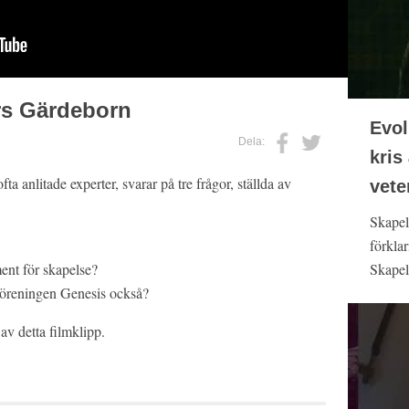
ers Gärdeborn
Evol
Dela:
kris
 anlitade experter, svarar på tre frågor, ställda av
vete
Skapel
förklar
ment för skapelse?
Skapels
Föreningen Genesis också?
 av detta filmklipp.