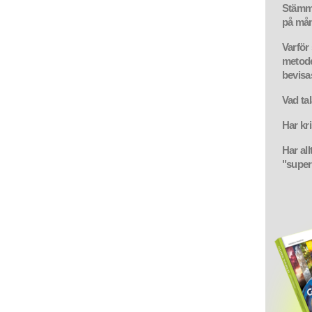
Stämme
på mån
Varför 
metode
bevisa
Vad ta
Har kr
Har all
"super