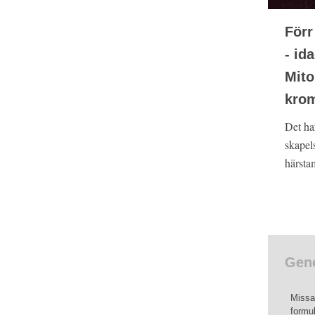
Förr
- id
Mito
kro
Det har
skapels
härsta
Gene
Missa 
formul