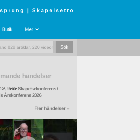
rsprung | Skapelsetro
Butik
Mer
mande händelser
Skapelsekonferens /
026, 18:00:
s Årskonferens 2026
Fler händelser »