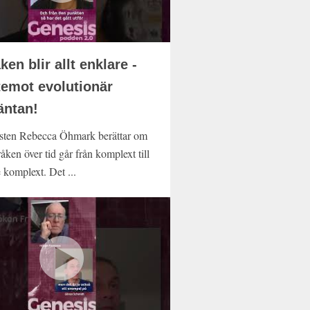
ken blir allt enklare -
temot evolutionär
äntan!
sten Rebecca Öhmark berättar om
åken över tid går från komplext till
 komplext. Det ...