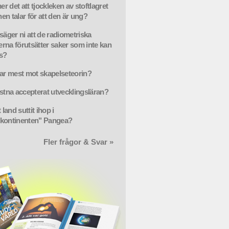
r det att tjockleken av stoftlagret
en talar för att den är ung?
säger ni att de radiometriska
rna förutsätter saker som inte kan
s?
lar mest mot skapelseteorin?
istna accepterat utvecklingsläran?
t land suttit ihop i
kontinenten" Pangea?
Fler frågor & Svar »