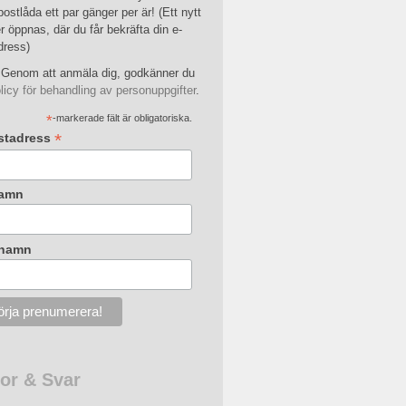
postlåda ett par gänger per är! (Ett nytt
r öppnas, där du får bekräfta din e-
dress)
Genom att anmäla dig, godkänner du
licy för behandling av personuppgifter
.
*
-markerade fält är obligatoriska.
*
stadress
amn
rnamn
or & Svar