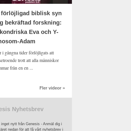
 förlöjligad biblisk syn
ag bekräftad forskning:
kondriska Eva och Y-
mosom-Adam
 i gångna tider förlöjligats att
etroende trott att alla människor
mmar från en en ...
Fler videor »
sis Nyhetsbrev
inget nytt från Genesis - Anmäl dig i
äret nedan för att få vårt nyhetsbrev i