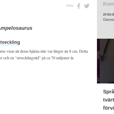
Kom
Dela:
23 Oct 2
Genesi
Ampelosaurus
utveckling
s visar att deras hjärna inte var längre än 8 cm. Detta
er och en "utvecklingstid" på ca 70 miljoner år.
Språ
tvär
förv