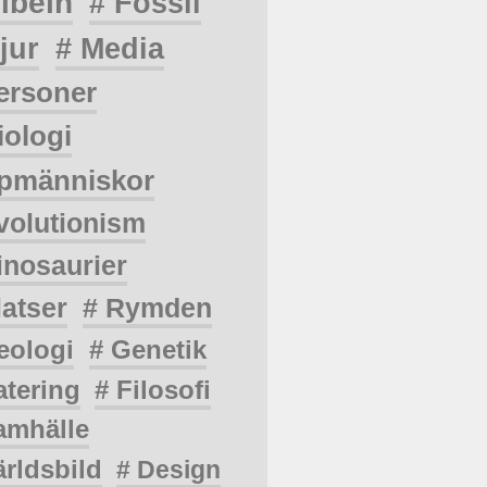
ibeln
# Fossil
jur
# Media
ersoner
iologi
pmänniskor
volutionism
inosaurier
latser
# Rymden
eologi
# Genetik
atering
# Filosofi
amhälle
ärldsbild
# Design