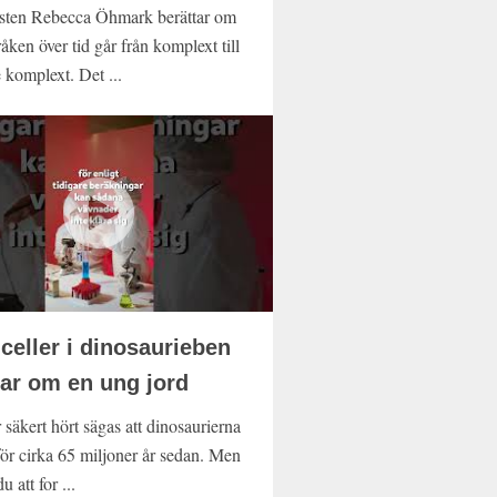
sten Rebecca Öhmark berättar om
åken över tid går från komplext till
 komplext. Det ...
celler i dinosaurieben
nar om en ung jord
 säkert hört sägas att dinosaurierna
för cirka 65 miljoner år sedan. Men
u att for ...