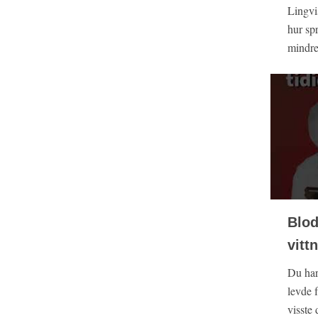
Lingvi
hur spr
mindre
Blod
vitt
Du har
levde 
visste d