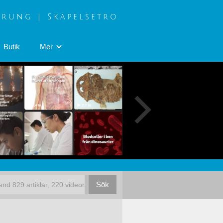
prung | Skapelsetro
Butik
Mer