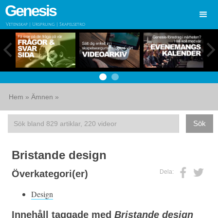
Genesis
Vetenskap | Ursprung | Skapelsetro
Hem
»
Ämnen
»
Bristande design
Dela:
Överkategori(er)
Design
Innehåll taggade med
Bristande design