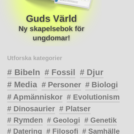
Utforska kategorier
# Bibeln
# Fossil
# Djur
# Media
# Personer
# Biologi
# Apmänniskor
# Evolutionism
# Dinosaurier
# Platser
# Rymden
# Geologi
# Genetik
# Datering
# Filosofi
# Samhälle