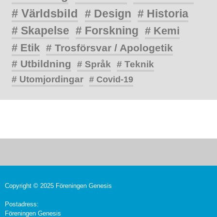
# Världsbild
# Design
# Historia
# Skapelse
# Forskning
# Kemi
# Etik
# Trosförsvar / Apologetik
# Utbildning
# Språk
# Teknik
# Utomjordingar
# Covid-19
Copyright © 2025 Föreningen Genesis
Postadress:
Föreningen Genesis