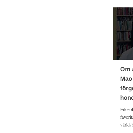
Om a
Mao 
förg
hono
Filosof
favori
världsb