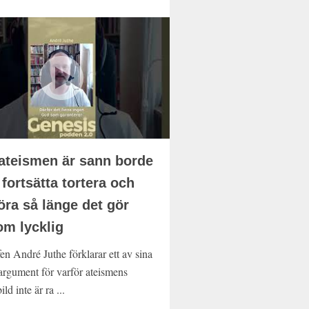
teismen är sann borde
fortsätta tortera och
öra så länge det gör
m lycklig
en André Juthe förklarar ett av sina
targument för varför ateismens
ild inte är ra ...