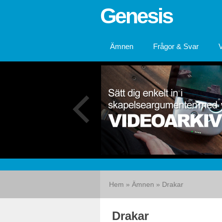
Genesis
Ämnen
Frågor & Svar
Hem
»
Ämnen
»
Drakar
Drakar