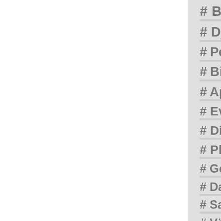
# B
# D
# P
# B
# A
# E
# D
# P
# G
# D
# S