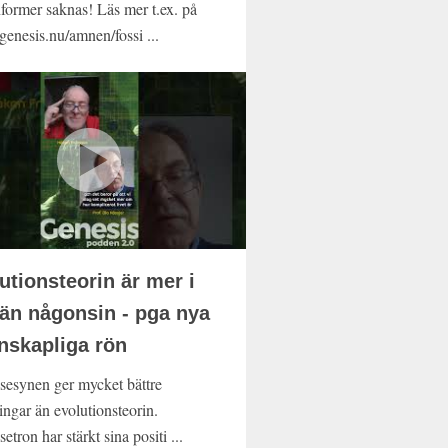
former saknas! Läs mer t.ex. på
/genesis.nu/amnen/fossi ...
utionsteorin är mer i
 än någonsin - pga nya
nskapliga rön
sesynen ger mycket bättre
ingar än evolutionsteorin.
etron har stärkt sina positi ...