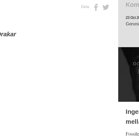
Kom
Dela:
23 Oct 2
Genesi
rakar
Inge
mell
Fossil