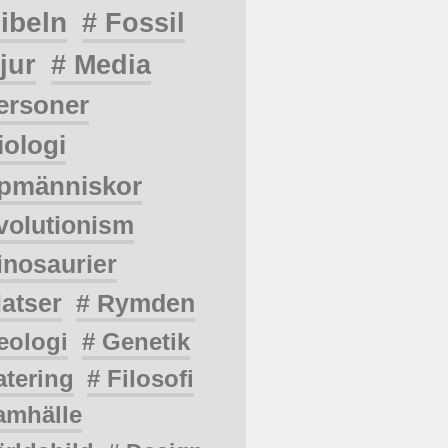
ibeln
# Fossil
jur
# Media
ersoner
iologi
pmänniskor
volutionism
inosaurier
latser
# Rymden
eologi
# Genetik
atering
# Filosofi
amhälle