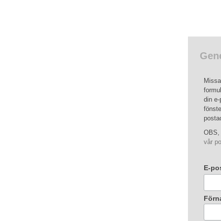
Gene
Missa 
formul
din e-
fönste
posta
OBS, 
vår po
E-po
Förn