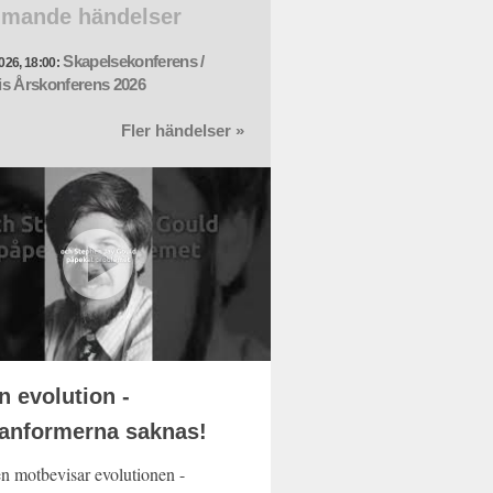
mande händelser
Skapelsekonferens /
026, 18:00:
s Årskonferens 2026
Fler händelser »
n evolution -
anformerna saknas!
en motbevisar evolutionen -