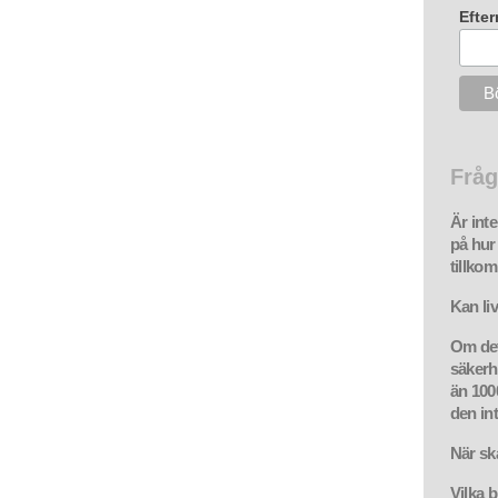
Efte
Fråg
Är int
på hur
tillko
Kan li
Om det
säkerhe
än 1000
den int
När sk
Vilka b