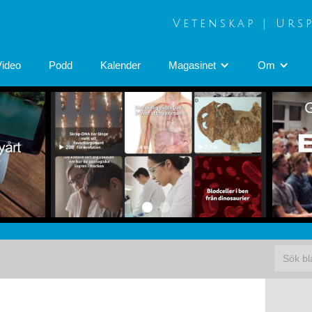
Vetenskap | Urs
Video
Podd
Kalender
Magasinet
Om