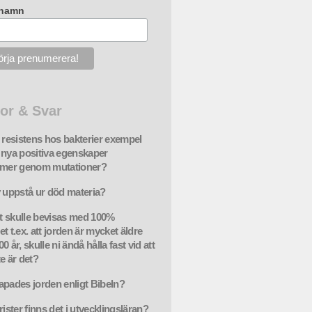
rnamn
or & Svar
e resistens hos bakterier exempel
 nya positiva egenskaper
mmer genom mutationer?
v uppstå ur död materia?
 skulle bevisas med 100%
t t.ex. att jorden är mycket äldre
0 år, skulle ni ändå hålla fast vid att
e är det?
apades jorden enligt Bibeln?
rister finns det i utvecklingsläran?