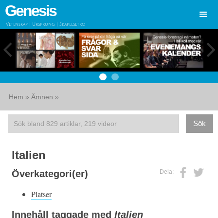
Genesis
Vetenskap | Ursprung | Skapelsetro
Hem
»
Ämnen
»
Italien
Dela:
Överkategori(er)
Platser
Innehåll taggade med
Italien