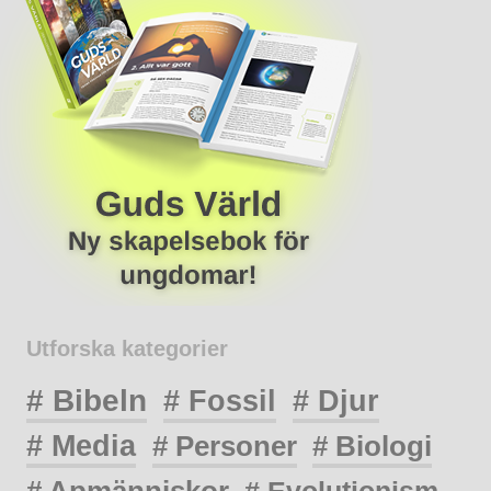
Utforska kategorier
# Bibeln
# Fossil
# Djur
# Media
# Personer
# Biologi
# Apmänniskor
# Evolutionism