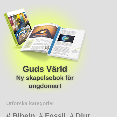
Utforska kategorier
# Bibeln
# Fossil
# Djur