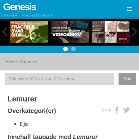
Genesis
Vetenskap | Ursprung | Skapelsetro
Hem
»
Ämnen
»
Lemurer
Dela:
Överkategori(er)
Djur
Innehåll taggade med
Lemurer