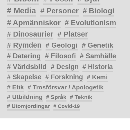
# Media
# Personer
# Biologi
# Apmänniskor
# Evolutionism
# Dinosaurier
# Platser
# Rymden
# Geologi
# Genetik
# Datering
# Filosofi
# Samhälle
# Världsbild
# Design
# Historia
# Skapelse
# Forskning
# Kemi
# Etik
# Trosförsvar / Apologetik
# Utbildning
# Språk
# Teknik
# Utomjordingar
# Covid-19