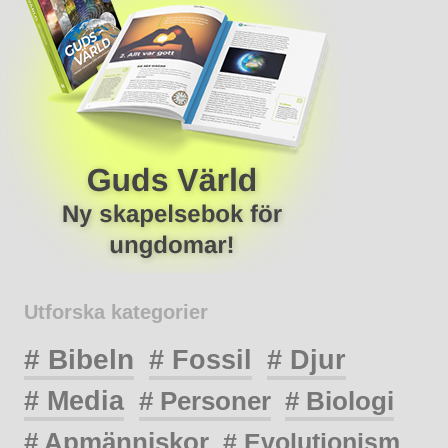
Utforska kategorier
# Bibeln
# Fossil
# Djur
# Media
# Personer
# Biologi
# Apmänniskor
# Evolutionism