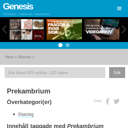
Genesis
Vetenskap | Ursprung | Skapelsetro
Hem
»
Ämnen
»
Prekambrium
Dela:
Överkategori(er)
Datering
Innehåll taggade med
Prekambrium