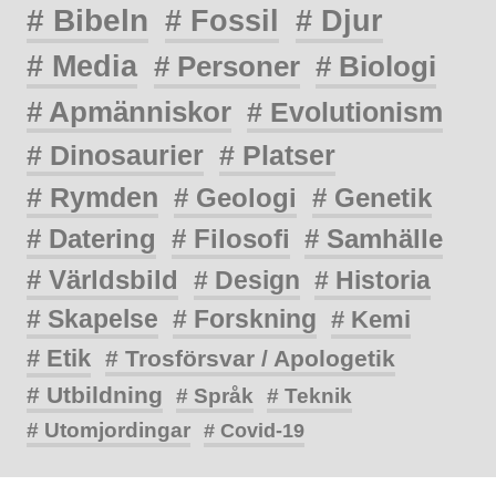
# Bibeln
# Fossil
# Djur
# Media
# Personer
# Biologi
# Apmänniskor
# Evolutionism
# Dinosaurier
# Platser
# Rymden
# Geologi
# Genetik
# Datering
# Filosofi
# Samhälle
# Världsbild
# Design
# Historia
# Skapelse
# Forskning
# Kemi
# Etik
# Trosförsvar / Apologetik
# Utbildning
# Språk
# Teknik
# Utomjordingar
# Covid-19