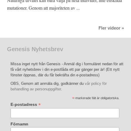
Naturliga urvalet kan bara välja på hela individer, inte enskilda
mutationer. Genom att majoriteten av ...
Fler videor »
Genesis Nyhetsbrev
Missa inget nytt från Genesis - Anmäl dig i formuläret nedan för att
få vårt nyhetsbrev i din e-postlåda ett par gänger per är! (Ett nytt
fönster öppnas, där du får bekräfta din e-postadress)
OBS, Genom att anmäla dig, godkänner du
vår policy för
behandling av personuppgifter
.
*
-markerade fält är obligatoriska.
*
E-postadress
Förnamn