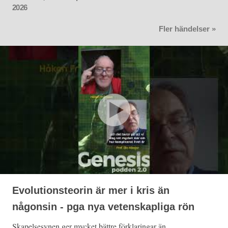
2026
Fler händelser »
Evolutionsteorin är mer i kris än
någonsin - pga nya vetenskapliga rön
Skapelsesynen ger mycket bättre förklaringar än