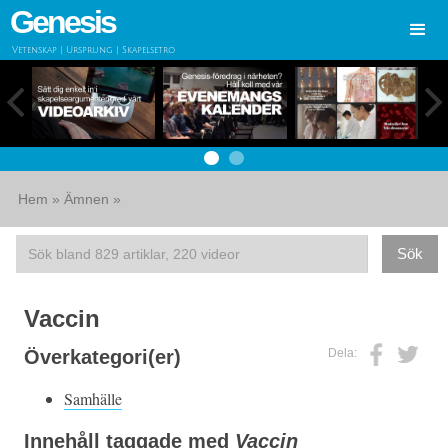
Genesis
Vetenskap | Ursprung | Skapelsetro
Hem
»
Ämnen
»
Vaccin
Dela:
Överkategori(er)
Samhälle
Innehåll taggade med
Vaccin