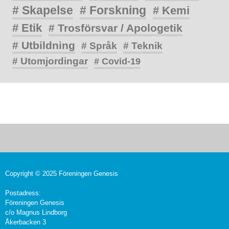
# Skapelse
# Forskning
# Kemi
# Etik
# Trosförsvar / Apologetik
# Utbildning
# Språk
# Teknik
# Utomjordingar
# Covid-19
Copyright © 2025 Föreningen Genesis
Postadress:
Föreningen Genesis
c/o Magnus Lindborg
Åkerbacken 3