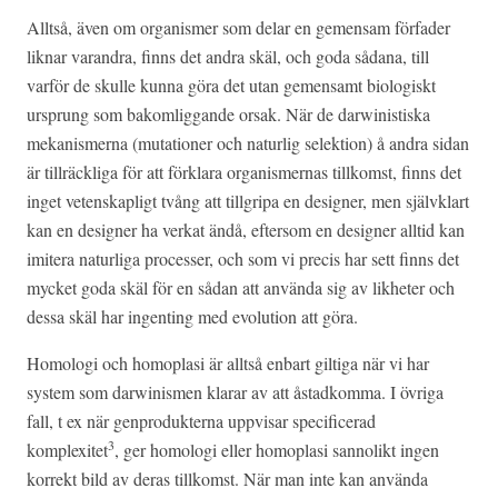
Alltså, även om organismer som delar en gemensam förfader
liknar varandra, finns det andra skäl, och goda sådana, till
varför de skulle kunna göra det utan gemensamt biologiskt
ursprung som bakomliggande orsak. När de darwinistiska
mekanismerna (mutationer och naturlig selektion) å andra sidan
är tillräckliga för att förklara organismernas tillkomst, finns det
inget vetenskapligt tvång att tillgripa en designer, men självklart
kan en designer ha verkat ändå, eftersom en designer alltid kan
imitera naturliga processer, och som vi precis har sett finns det
mycket goda skäl för en sådan att använda sig av likheter och
dessa skäl har ingenting med evolution att göra.
Homologi och homoplasi är alltså enbart giltiga när vi har
system som darwinismen klarar av att åstadkomma. I övriga
fall, t ex när genprodukterna uppvisar specificerad
3
komplexitet
, ger homologi eller homoplasi sannolikt ingen
korrekt bild av deras tillkomst. När man inte kan använda