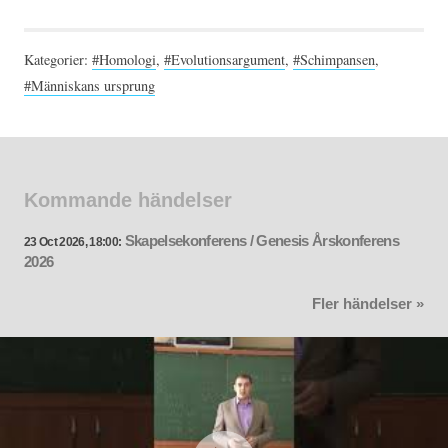
Kategorier:
#Homologi
,
#Evolutionsargument
,
#Schimpansen
,
#Människans ursprung
Kommande händelser
Skapelsekonferens / Genesis Årskonferens
23 Oct 2026, 18:00:
2026
Fler händelser »