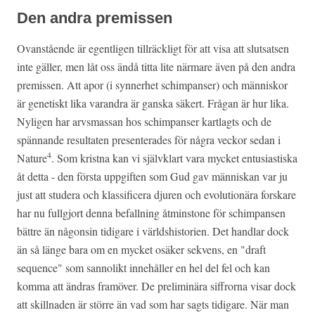
Den andra premissen
Ovanstående är egentligen tillräckligt för att visa att slutsatsen
inte gäller, men låt oss ändå titta lite närmare även på den andra
premissen. Att apor (i synnerhet schimpanser) och människor
är genetiskt lika varandra är ganska säkert. Frågan är hur lika.
Nyligen har arvsmassan hos schimpanser kartlagts och de
spännande resultaten presenterades för några veckor sedan i
4
Nature
. Som kristna kan vi självklart vara mycket entusiastiska
åt detta - den första uppgiften som Gud gav människan var ju
just att studera och klassificera djuren och evolutionära forskare
har nu fullgjort denna befallning åtminstone för schimpansen
bättre än någonsin tidigare i världshistorien. Det handlar dock
än så länge bara om en mycket osäker sekvens, en "draft
sequence" som sannolikt innehåller en hel del fel och kan
komma att ändras framöver. De preliminära siffrorna visar dock
att skillnaden är större än vad som har sagts tidigare. När man