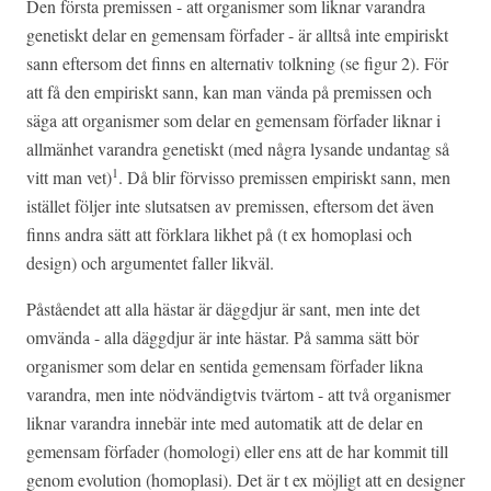
Den första premissen - att organismer som liknar varandra
genetiskt delar en gemensam förfader - är alltså inte empiriskt
sann eftersom det finns en alternativ tolkning (se figur 2). För
att få den empiriskt sann, kan man vända på premissen och
säga att organismer som delar en gemensam förfader liknar i
allmänhet varandra genetiskt (med några lysande undantag så
1
vitt man vet)
. Då blir förvisso premissen empiriskt sann, men
istället följer inte slutsatsen av premissen, eftersom det även
finns andra sätt att förklara likhet på (t ex homoplasi och
design) och argumentet faller likväl.
Påståendet att alla hästar är däggdjur är sant, men inte det
omvända - alla däggdjur är inte hästar. På samma sätt bör
organismer som delar en sentida gemensam förfader likna
varandra, men inte nödvändigtvis tvärtom - att två organismer
liknar varandra innebär inte med automatik att de delar en
gemensam förfader (homologi) eller ens att de har kommit till
genom evolution (homoplasi). Det är t ex möjligt att en designer