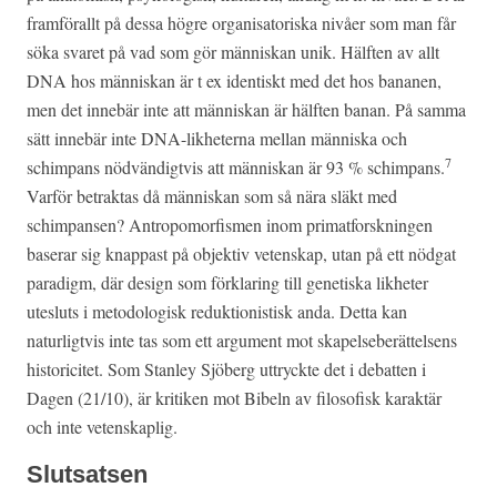
framförallt på dessa högre organisatoriska nivåer som man får
söka svaret på vad som gör människan unik. Hälften av allt
DNA hos människan är t ex identiskt med det hos bananen,
men det innebär inte att människan är hälften banan. På samma
sätt innebär inte DNA-likheterna mellan människa och
7
schimpans nödvändigtvis att människan är 93 % schimpans.
Varför betraktas då människan som så nära släkt med
schimpansen? Antropomorfismen inom primatforskningen
baserar sig knappast på objektiv vetenskap, utan på ett nödgat
paradigm, där design som förklaring till genetiska likheter
utesluts i metodologisk reduktionistisk anda. Detta kan
naturligtvis inte tas som ett argument mot skapelseberättelsens
historicitet. Som Stanley Sjöberg uttryckte det i debatten i
Dagen (21/10), är kritiken mot Bibeln av filosofisk karaktär
och inte vetenskaplig.
Slutsatsen