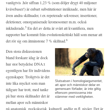
vanligtvis .hör siffran 1,23 % (som döljer drygt 40 miljoner
kvävebaser!) är enbart substitutioner inräknade, men här är
även andra skillnader, t ex repeterade sekvenser, insertioner,
deletioner, omorganiserade kromosomer m.m. också
5
inkluderade.
En del av detta är svårt att kvantifiera, men
rapporter har kommit från evolutionskritiskt håll som menar att
6
det rör sig om åtminstone 7 % skillnad.
Den stora diskussionen
bland forskare idag är dock
hur stor betydelse DNA:t
egentligen har för individens
egenskaper. Troligtvis är det
Slutsatsen i homologiargumentet,
inte lika mycket som man
att apor och människor delar en
gemensam förfader, är inte giltig
tidigare har trott, med tanke
eftersom premisserna inte
på hur stora skillnader det är
stämmer med verkligheten.
mellan apor och människor
på anatomisk, psykologisk, kulturell, andlig m fl. nivåer. Det är