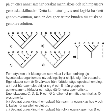
på ett eller annat sätt har orsakat människors och schimpansers
genetiska skillnader. Detta kan naturligtvis rent logiskt ha skett
genom evolution, men en designer är inte bunden till att skapa
genom evolution.
Fem stycken s k kladogram som visar i vilken ordning sju
hypotetiska organismers utvecklingslinjer skiljde sig från varandra.
Egenskaper som är förvärvade från förfäder sägs uppvisa homologi.
a.) I det här exemplet skiljer sig A och B från gruppens
gemensamma förfader och sägs därför vara apomorfiska.
Egenskaperna C, D, E, F och G är däremot primitiva och kallas för
plesiomorfa.
b.) Separat utveckling (homoplasi) från samma egenskap hos A och
E kallas för parallell evolution.
c.) Separat utveckling (homoplasi) från olika egenskaper hos B och