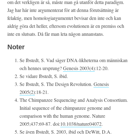
om det verkligen är så, måste man gå utanför detta paradigm.
Jag har här inte argumenterat för att denna förutsättning är
felaktig, men homologiargumentet bevisar den inte och kan
aldrig göra det heller, eftersom evolutionen är en premiss och
inte en slutsats. Då får man leta någon annanstans.
Noter
Se Ibstedt, S. Vad säger DNA-likheterna om människan
och hennes ursprung?
Genesis 2003(4)
:12-20.
Se vidare Ibstedt, S. ibid.
Se Ibstedt, S. The Design Revolution.
Genesis
2005(2)
:18-21.
The Chimpanzee Sequencing and Analysis Consortium.
Initial sequence of the chimpanzee genome and
comparison with the human genome. Nature
2005;437:69-87. doi:
10.1038/nature04072
.
Se även Ibstedt, S. 2003, ibid och DeWitt, D.A.