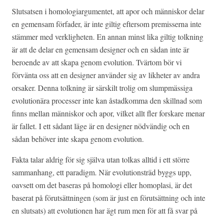
Slutsatsen i homologiargumentet, att apor och människor delar
en gemensam förfader, är inte giltig eftersom premisserna inte
stämmer med verkligheten. En annan minst lika giltig tolkning
är att de delar en gemensam designer och en sådan inte är
beroende av att skapa genom evolution. Tvärtom bör vi
förvänta oss att en designer använder sig av likheter av andra
orsaker. Denna tolkning är särskilt trolig om slumpmässiga
evolutionära processer inte kan åstadkomma den skillnad som
finns mellan människor och apor, vilket allt fler forskare menar
är fallet. I ett sådant läge är en designer nödvändig och en
sådan behöver inte skapa genom evolution.
Fakta talar aldrig för sig själva utan tolkas alltid i ett större
sammanhang, ett paradigm. När evolutionsträd byggs upp,
oavsett om det baseras på homologi eller homoplasi, är det
baserat på förutsättningen (som är just en förutsättning och inte
en slutsats) att evolutionen har ägt rum men för att få svar på