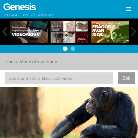
Genesis
Vetenskap | Ursprung | Skapelsetro
Hem
»
Mer
»
Alla artiklar
»