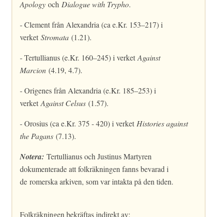
Apology
och
Dialogue with Trypho
.
- Clement från Alexandria (ca e.Kr. 153–217) i
verket
Stromata
(1.21).
- Tertullianus (e.Kr. 160–245) i verket
Against
Marcion
(4.19, 4.7).
- Origenes från Alexandria (e.Kr. 185–253) i
verket
Against Celsus
(1.57).
- Orosius (ca e.Kr. 375 - 420) i verket
Histories against
the Pagans
(7.13).
Notera:
Tertullianus och Justinus Martyren
dokumenterade att folkräkningen fanns bevarad i
de romerska arkiven, som var intakta på den tiden.
Folkräkningen bekräftas indirekt av: