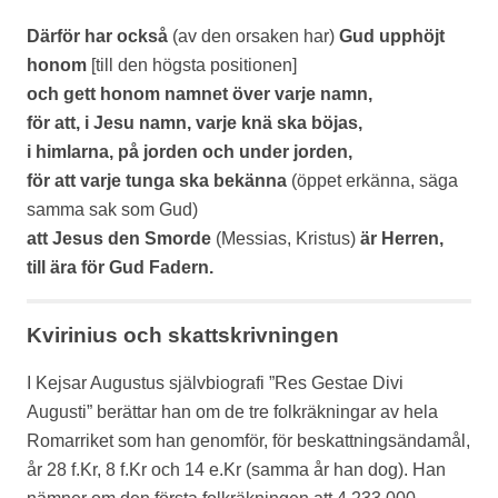
Därför har också
(av den orsaken har)
Gud upphöjt
honom
[till den högsta positionen]
och gett honom namnet över varje namn,
för att, i Jesu namn, varje knä ska böjas,
i himlarna, på jorden och under jorden,
för att varje tunga ska bekänna
(öppet erkänna, säga
samma sak som Gud)
att Jesus den Smorde
(Messias, Kristus)
är Herren,
till ära för Gud Fadern.
Kvirinius och skattskrivningen
I Kejsar Augustus självbiografi ”Res Gestae Divi
Augusti” berättar han om de tre folkräkningar av hela
Romarriket som han genomför, för beskattningsändamål,
år 28 f.Kr, 8 f.Kr och 14 e.Kr (samma år han dog). Han