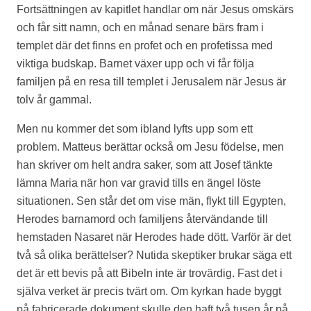
Fortsättningen av kapitlet handlar om när Jesus omskärs
och får sitt namn, och en månad senare bärs fram i
templet där det finns en profet och en profetissa med
viktiga budskap. Barnet växer upp och vi får följa
familjen på en resa till templet i Jerusalem när Jesus är
tolv år gammal.
Men nu kommer det som ibland lyfts upp som ett
problem. Matteus berättar också om Jesu födelse, men
han skriver om helt andra saker, som att Josef tänkte
lämna Maria när hon var gravid tills en ängel löste
situationen. Sen står det om vise män, flykt till Egypten,
Herodes barnamord och familjens återvändande till
hemstaden Nasaret när Herodes hade dött. Varför är det
två så olika berättelser? Nutida skeptiker brukar säga ett
det är ett bevis på att Bibeln inte är trovärdig. Fast det i
själva verket är precis tvärt om. Om kyrkan hade byggt
på fabricerade dokument skulle den haft två tusen år på