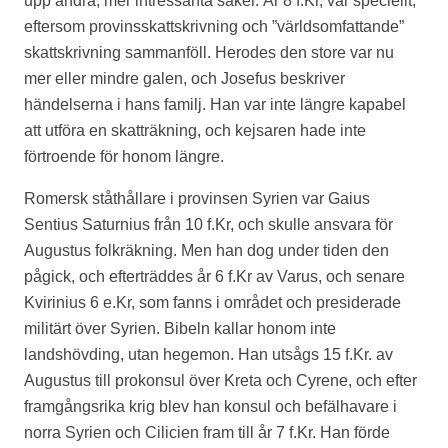
upp andra, mer intressanta saker. År 8 f.Kr, var speciellt,
eftersom provinsskattskrivning och ”världsomfattande”
skattskrivning sammanföll. Herodes den store var nu
mer eller mindre galen, och Josefus beskriver
händelserna i hans familj. Han var inte längre kapabel
att utföra en skatträkning, och kejsaren hade inte
förtroende för honom längre.
Romersk ståthållare i provinsen Syrien var Gaius
Sentius Saturnius från 10 f.Kr, och skulle ansvara för
Augustus folkräkning. Men han dog under tiden den
pågick, och efterträddes år 6 f.Kr av Varus, och senare
Kvirinius 6 e.Kr, som fanns i området och presiderade
militärt över Syrien. Bibeln kallar honom inte
landshövding, utan hegemon. Han utsågs 15 f.Kr. av
Augustus till prokonsul över Kreta och Cyrene, och efter
framgångsrika krig blev han konsul och befälhavare i
norra Syrien och Cilicien fram till år 7 f.Kr. Han förde