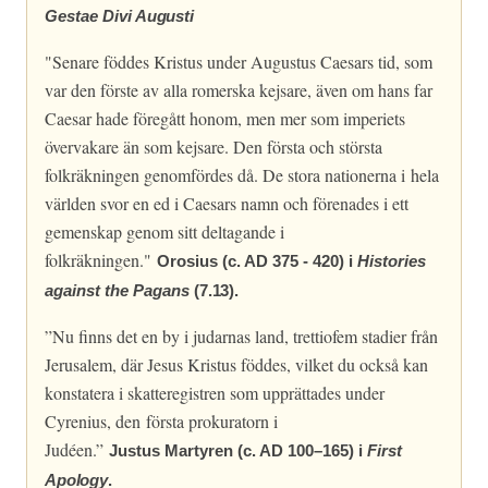
Gestae Divi
Augusti
"Senare föddes Kristus under Augustus Caesars tid, som
var den förste av alla romerska kejsare, även om hans far
Caesar hade föregått honom, men mer som imperiets
övervakare än som kejsare. Den första och största
folkräkningen genomfördes då. De stora nationerna i hela
världen svor en ed i Caesars namn och förenades i ett
gemenskap genom sitt deltagande i
folkräkningen."
Orosius (c. AD 375 - 420) i
Histories
against the Pagans
(7.13).
”Nu finns det en by i judarnas land, trettiofem stadier från
Jerusalem, där Jesus Kristus föddes, vilket du också kan
konstatera i skatteregistren som upprättades under
Cyrenius, den första prokuratorn i
Judéen.”
Justus Martyren (c. AD 100–165) i
First
Apology
.