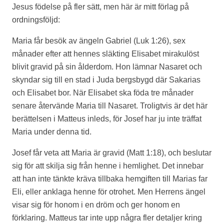
Jesus födelse på fler sätt, men här är mitt förlag på
ordningsföljd:
Maria får besök av ängeln Gabriel (Luk 1:26), sex
månader efter att hennes släkting Elisabet mirakulöst
blivit gravid på sin ålderdom. Hon lämnar Nasaret och
skyndar sig till en stad i Juda bergsbygd där Sakarias
och Elisabet bor. När Elisabet ska föda tre månader
senare återvände Maria till Nasaret. Troligtvis är det här
berättelsen i Matteus inleds, för Josef har ju inte träffat
Maria under denna tid.
Josef får veta att Maria är gravid (Matt 1:18), och beslutar
sig för att skilja sig från henne i hemlighet. Det innebar
att han inte tänkte kräva tillbaka hemgiften till Marias far
Eli, eller anklaga henne för otrohet. Men Herrens ängel
visar sig för honom i en dröm och ger honom en
förklaring. Matteus tar inte upp några fler detaljer kring