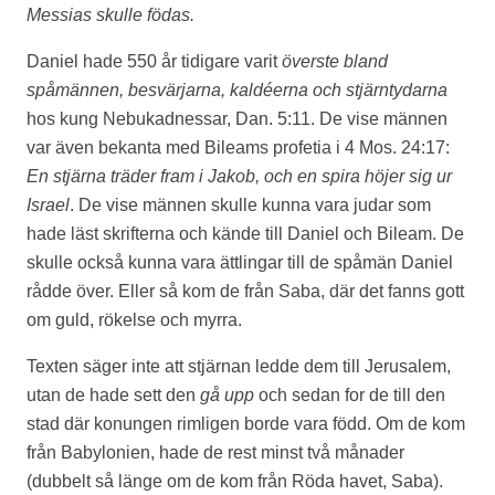
Messias skulle födas.
Daniel hade 550 år tidigare varit
överste bland
spåmännen, besvärjarna, kaldéerna och stjärntydarna
hos kung Nebukadnessar, Dan. 5:11. De vise männen
var även bekanta med Bileams profetia i 4 Mos. 24:17:
En stjärna träder fram i Jakob, och en spira höjer sig ur
Israel
. De vise männen skulle kunna vara judar som
hade läst skrifterna och kände till Daniel och Bileam. De
skulle också kunna vara ättlingar till de spåmän Daniel
rådde över. Eller så kom de från Saba, där det fanns gott
om guld, rökelse och myrra.
Texten säger inte att stjärnan ledde dem till Jerusalem,
utan de hade sett den
gå upp
och sedan for de till den
stad där konungen rimligen borde vara född. Om de kom
från Babylonien, hade de rest minst två månader
(dubbelt så länge om de kom från Röda havet, Saba).