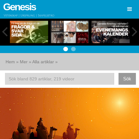
Genesis
Vetenskap | Ursprung | Skapelsetro
Hem
»
Mer
»
Alla artiklar
»