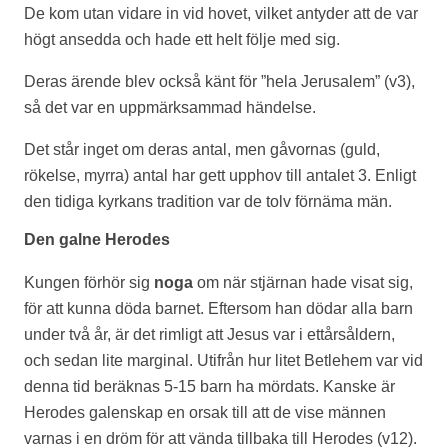
De kom utan vidare in vid hovet, vilket antyder att de var
högt ansedda och hade ett helt följe med sig.
Deras ärende blev också känt för ”hela Jerusalem” (v3),
så det var en uppmärksammad händelse.
Det står inget om deras antal, men gåvornas (guld,
rökelse, myrra) antal har gett upphov till antalet 3. Enligt
den tidiga kyrkans tradition var de tolv förnäma män.
Den galne Herodes
Kungen förhör sig
noga
om när stjärnan hade visat sig,
för att kunna döda barnet. Eftersom han dödar alla barn
under två år, är det rimligt att Jesus var i ettårsåldern,
och sedan lite marginal. Utifrån hur litet Betlehem var vid
denna tid beräknas 5-15 barn ha mördats. Kanske är
Herodes galenskap en orsak till att de vise männen
varnas i en dröm för att vända tillbaka till Herodes (v12).