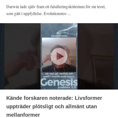
Darwin lade själv fram ett falsifieringskriterium för sin teori,
som gått i uppfyllelse. Evolutionsteo ...
Kände forskaren noterade: Livsformer
uppträder plötsligt och allmänt utan
mellanformer