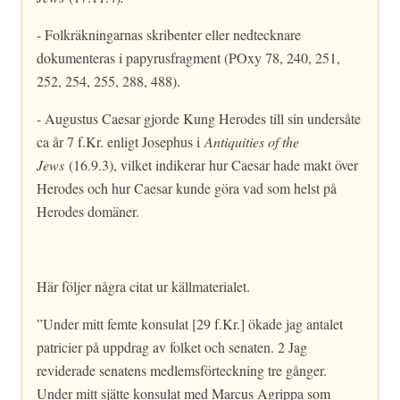
- Folkräkningarnas skribenter eller nedtecknare
dokumenteras i papyrusfragment (POxy 78, 240, 251,
252, 254, 255, 288, 488).
- Augustus Caesar gjorde Kung Herodes till sin undersåte
ca år 7 f.Kr. enligt Josephus i
Antiquities of the
Jews
(16.9.3), vilket indikerar hur Caesar hade makt över
Herodes och hur Caesar kunde göra vad som helst på
Herodes domäner.
Här följer några citat ur källmaterialet.
”Under mitt femte konsulat [29 f.Kr.] ökade jag antalet
patricier på uppdrag av folket och senaten. 2 Jag
reviderade senatens medlemsförteckning tre gånger.
Under mitt sjätte konsulat med Marcus Agrippa som