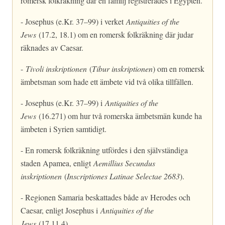
romersk folkräkning där en familj registrerades i Egypten.
- Josephus (e.Kr. 37–99) i verket
Antiquities of the
Jews
(17.2, 18.1) om en romersk folkräkning där judar
räknades av Caesar.
-
Tivoli inskriptionen
(
Tibur inskriptionen
) om en romersk
ämbetsman som hade ett ämbete vid två olika tillfällen.
- Josephus (e.Kr. 37–99) i
Antiquities of the
Jews
(16.271) om hur två romerska ämbetsmän kunde ha
ämbeten i Syrien samtidigt.
- En romersk folkräkning utfördes i den självständiga
staden Apamea, enligt
Aemillius Secundus
inskriptionen
(
Inscriptiones Latinae Selectae 2683
).
- Regionen Samaria beskattades både av Herodes och
Caesar, enligt Josephus i
Antiquities of the
Jews
(17.11.4)
.