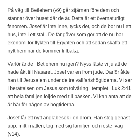
På väg till Betlehem (v9) går stjärnan före dem och
stannar över huset där de är. Detta är ett övernaturligt
fenomen. Josef är inte inne, tycks det, och de bor nu i ett
hus, inte i ett stall. De får gåvor som gör att de nu har
ekonomi för flykten till Egypten och att sedan skaffa ett
nytt hem när de kommer tillbaka.
Varför är de i Betlehem nu igen? Nyss läste vi ju att de
hade åkt till Nasaret. Josef var en from jude. Därför åkte
han till Jerusalem under de tre vallfartshögtiderna. Vi ser
i berättelsen om Jesus som tolvåring i templet i Luk 2:41
att hela familjen följde med till påsken. Vi kan anta att de
är här för någon av högtiderna.
Josef får ett nytt änglabesök i en dröm. Han steg genast
upp, mitt i natten, tog med sig familjen och reste iväg
(v14).