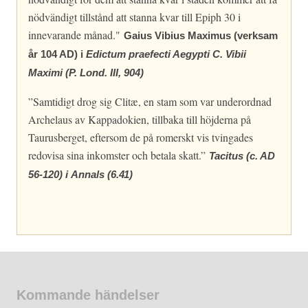
nödvändigt tillstånd att stanna kvar till Epiph 30 i
innevarande månad."
Gaius Vibius Maximus (verksam
år 104 AD) i
Edictum praefecti Aegypti C. Vibii
Maximi (P. Lond. III, 904)
”Samtidigt drog sig Clitæ, en stam som var underordnad
Archelaus av Kappadokien, tillbaka till höjderna på
Taurusberget, eftersom de på romerskt vis tvingades
redovisa sina inkomster och betala skatt.”
Tacitus (c. AD
56-120) i Annals
(6.41)
Kommande händelser