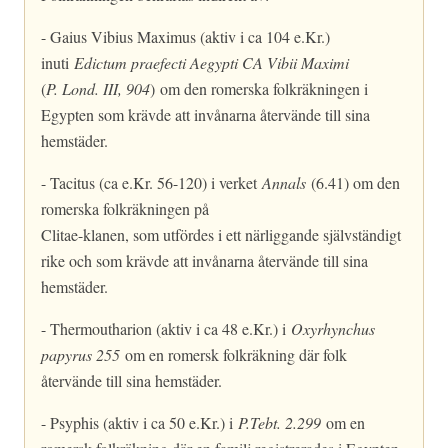
- Gaius Vibius Maximus (aktiv i ca 104 e.Kr.)
inuti
Edictum praefecti Aegypti CA Vibii Maximi
(
P. Lond. III, 904
)
om den romerska folkräkningen i
Egypten som krävde att invånarna återvände till sina
hemstäder.
- Tacitus (ca e.Kr. 56-120) i verket
Annals
(6.41) om den
romerska folkräkningen på
Clitae-klanen, som utfördes i ett närliggande självständigt
rike och som krävde att invånarna återvände till sina
hemstäder.
- Thermoutharion (aktiv i ca 48 e.Kr.) i
Oxyrhynchus
papyrus 255
om en romersk folkräkning där folk
återvände till sina hemstäder.
- Psyphis (aktiv i ca 50 e.Kr.) i
P.Tebt. 2.299
om en