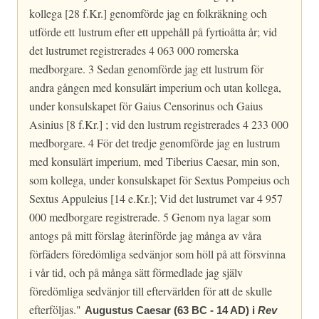
kollega [28 f.Kr.] genomförde jag en folkräkning och
utförde ett lustrum efter ett uppehåll på fyrtioåtta år; vid
det lustrumet registrerades 4 063 000 romerska
medborgare. 3 Sedan genomförde jag ett lustrum för
andra gången med konsulärt imperium och utan kollega,
under konsulskapet för Gaius Censorinus och Gaius
Asinius [8 f.Kr.] ; vid den lustrum registrerades 4 233 000
medborgare. 4 För det tredje genomförde jag en lustrum
med konsulärt imperium, med Tiberius Caesar, min son,
som kollega, under konsulskapet för Sextus Pompeius och
Sextus Appuleius [14 e.Kr.]; Vid det lustrumet var 4 957
000 medborgare registrerade. 5 Genom nya lagar som
antogs på mitt förslag återinförde jag många av våra
förfäders föredömliga sedvänjor som höll på att försvinna
i vår tid, och på många sätt förmedlade jag själv
föredömliga sedvänjor till eftervärlden för att de skulle
efterföljas."
Augustus Caesar (63 BC - 14 AD) i
Rev