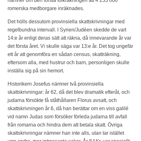
nämner om den första folkräkningen att 4 233 000
romerska medborgare inräknades.
Det hölls dessutom provinsiella skattskrivningar med
regelbundna intervall. I Syrien/Judéen skedde de vart
14:e år enligt deras sätt att räkna, då innevarande år var
det första året. Vi skulle säga var 13:e år. Det tog ungefär
ett år att genomföra en sådan census, skatträkning,
eftersom alla, med hustrur och barn, personligen skulle
inställa sig på sin hemort.
Historikern Josefus nämner två provinsiella
skattskrivningar: år 62, då det blev dramatik efteråt, och
judarna försökte få ståthållaren Florus avsatt, och
skattskrivningen år 6, då han berättar om en viss galilé
vid namn Judas som försöker förleda judarna till avfall
från romarna och hindra dem att betala skatt. Övriga
skattskrivningar nämner han inte alls, utan tar istället