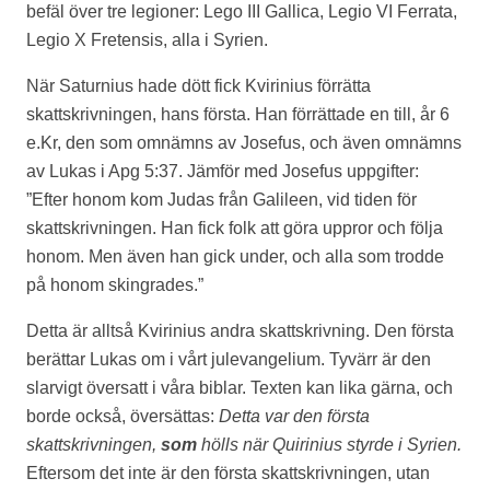
befäl över tre legioner: Lego III Gallica, Legio VI Ferrata,
Legio X Fretensis, alla i Syrien.
När Saturnius hade dött fick Kvirinius förrätta
skattskrivningen, hans första. Han förrättade en till, år 6
e.Kr, den som omnämns av Josefus, och även omnämns
av Lukas i Apg 5:37. Jämför med Josefus uppgifter:
”Efter honom kom Judas från Galileen, vid tiden för
skattskrivningen. Han fick folk att göra uppror och följa
honom. Men även han gick under, och alla som trodde
på honom skingrades.”
Detta är alltså Kvirinius andra skattskrivning. Den första
berättar Lukas om i vårt julevangelium. Tyvärr är den
slarvigt översatt i våra biblar. Texten kan lika gärna, och
borde också, översättas:
Detta var den första
skattskrivningen,
som
hölls när Quirinius styrde i Syrien.
Eftersom det inte är den första skattskrivningen, utan