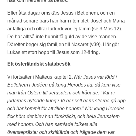
natt kom herdarna på besök.
Efter åtta dagar omskärs Jesus i Betlehem, och en
månad senare bärs han fram i templet. Josef och Maria
är fattiga och offrar turturduvor, ej lamm (se 3 Mos 12).
De har alltså inte hunnit få guld av de vise männen.
Därefter beger sig familjen till Nasaret (v39). Här gör
Lukas ett stort hopp till Jesus som 12-åring.
Ett österländskt statsbesök
Vi fortsätter i Matteus kapitel 2.
När Jesus var född i
Betlehem i Judéen på kung Herodes tid, då kom vise
män från Östern till Jerusalem och frågade: "Var är
judarnas nyfödde kung? Vi har sett hans stjärna gå upp
och har kommit för att tillbe honom."
När kung Herodes
fick höra det blev han förskräckt, och hela Jerusalem
med honom. Och han samlade folkets alla
överstepräster och skriftlärda och frågade dem var