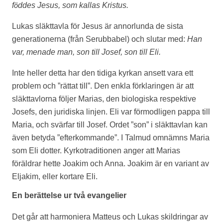
f
ddes Jesus, som kallas Kristus.
ö
Lukas släkttavla för Jesus är annorlunda de sista
generationerna (från Serubbabel) och slutar med:
Han
var, menade man, son till Josef, son till Eli.
Inte heller detta har den tidiga kyrkan ansett vara ett
problem och ”rättat till”. Den enkla förklaringen är att
släkttavlorna följer Marias, den biologiska respektive
Josefs, den juridiska linjen. Eli var förmodligen pappa till
Maria, och svärfar till Josef. Ordet ”son” i släkttavlan kan
även betyda ”efterkommande”. I Talmud omnämns Maria
som Eli dotter. Kyrkotraditionen anger att Marias
föräldrar hette Joakim och Anna. Joakim är en variant av
Eljakim, eller kortare Eli.
En berättelse ur två evangelier
Det går att harmoniera Matteus och Lukas skildringar av