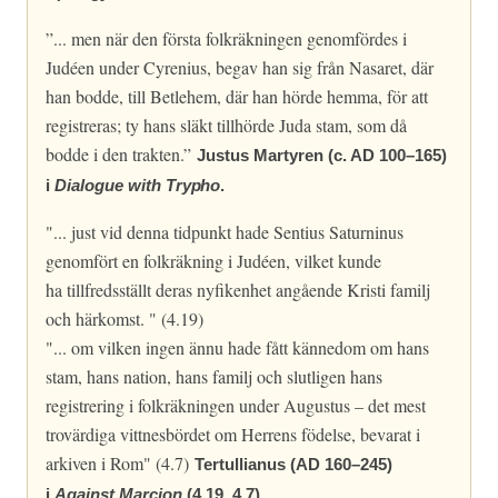
”... men när den första folkräkningen genomfördes i
Judéen under Cyrenius, begav han sig från Nasaret, där
han bodde, till Betlehem, där han hörde hemma, för att
registreras; ty hans släkt tillhörde Juda stam, som då
bodde i den trakten.”
Justus Martyren (c. AD 100–165)
i
Dialogue with
Trypho
.
"... just vid denna tidpunkt hade Sentius Saturninus
genomfört en folkräkning i Judéen, vilket kunde
ha tillfredsställt deras nyfikenhet angående Kristi familj
och härkomst. " (4.19)
"... om vilken ingen ännu hade fått kännedom om hans
stam, hans nation, hans familj och slutligen hans
registrering i folkräkningen under Augustus – det mest
trovärdiga vittnesbördet om Herrens födelse, bevarat i
arkiven i Rom" (4.7)
Tertullianus (AD 160–245)
i
Against Marcion
(4.19,
4.7).