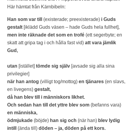
Här hämtat från Kärnbibeln:
Han som var till
(existerade; preexisterade)
i Guds
gestalt
[iklädd Guds väsen – hade Guds hela fullhet],
men inte räknade det som en trofé
(ett segerbyte; en
skatt att gripa tag i och hålla fast vid)
att vara jämlik
Gud,
utan
[istället]
tömde sig själv
[avsade sig alla sina
privilegier]
när han antog
(villigt tog/mottog)
en tjänares
(en slavs,
en livegens)
gestalt,
då han blev till i människors likhet.
Och sedan han till det yttre blev som
(befanns vara)
en människa,
ödmjukade
(böjde)
han sig och
(när han)
blev lydig
intill
(ända till)
döden – ja, döden på ett kors.