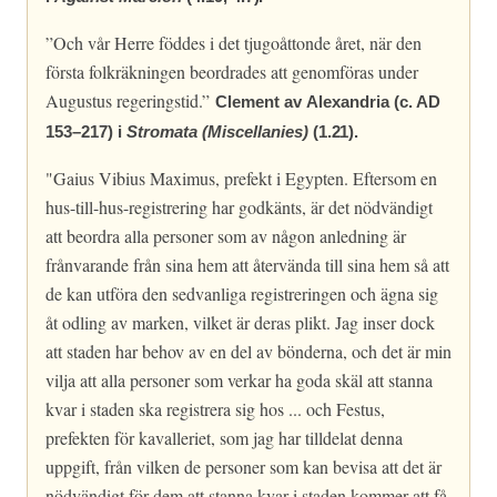
”Och vår Herre föddes i det tjugoåttonde året, när den
första folkräkningen beordrades att genomföras under
Augustus regeringstid.”
Clement av Alexandria (c. AD
153–217) i
Stromata (Miscellanies)
(1.21).
"Gaius Vibius Maximus, prefekt i Egypten. Eftersom en
hus-till-hus-registrering har godkänts, är det nödvändigt
att beordra alla personer som av någon anledning är
frånvarande från sina hem att återvända till sina hem så att
de kan utföra den sedvanliga registreringen och ägna sig
åt odling av marken, vilket är deras plikt. Jag inser dock
att staden har behov av en del av bönderna, och det är min
vilja att alla personer som verkar ha goda skäl att stanna
kvar i staden ska registrera sig hos ... och Festus,
prefekten för kavalleriet, som jag har tilldelat denna
uppgift, från vilken de personer som kan bevisa att det är
nödvändigt för dem att stanna kvar i staden kommer att få