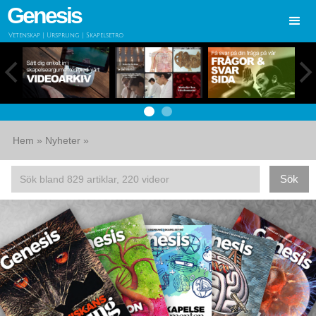
Genesis
Vetenskap | Ursprung | Skapelsetro
Hem
»
Nyheter
»