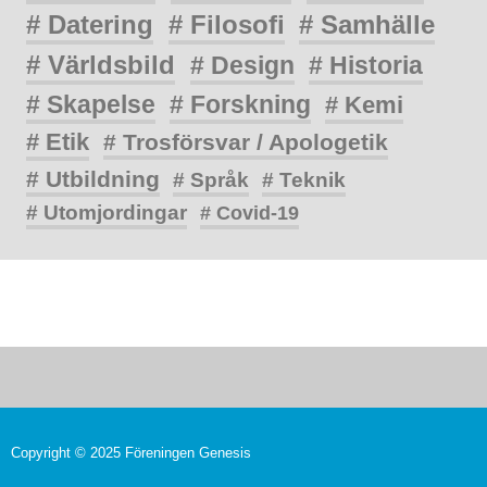
# Datering
# Filosofi
# Samhälle
# Världsbild
# Design
# Historia
# Skapelse
# Forskning
# Kemi
# Etik
# Trosförsvar / Apologetik
# Utbildning
# Språk
# Teknik
# Utomjordingar
# Covid-19
Copyright © 2025 Föreningen Genesis