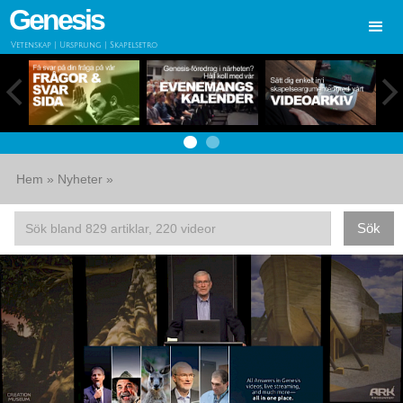
Genesis
Vetenskap | Ursprung | Skapelsetro
Hem
»
Nyheter
»