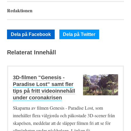
Redaktionen
Dela på Facebook
Dela på Twitter
Relaterat Innehåll
3D-filmen "Genesis -
Paradise Lost" samt fler
tips på fritt videoinnehåll
under coronakrisen
Skaparna av filmen Genesis - Paradise Lost, som
innehåller flera välgjorda och påkostade 3D-scener från
skapelsen, meddelar att de släpper filmen fri att se för
allmänheten under påskhelgen. Länken fö ...