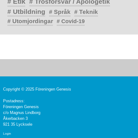
# Etik
# Trosförsvar / Apologetik
# Utbildning
# Språk
# Teknik
# Utomjordingar
# Covid-19
Copyright © 2025 Föreningen Genesis
Postadress:
Föreningen Genesis
c/o Magnus Lindborg
Åkerbacken 3
921 35 Lycksele
Login