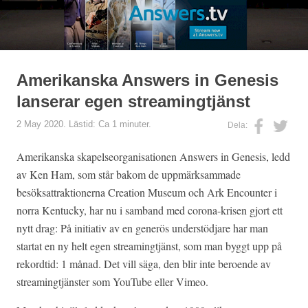
Amerikanska Answers in Genesis
lanserar egen streamingtjänst
2 May 2020. Lästid: Ca 1 minuter.
Dela:
Amerikanska skapelseorganisationen Answers in Genesis, ledd
av Ken Ham, som står bakom de uppmärksammade
besöksattraktionerna Creation Museum och Ark Encounter i
norra Kentucky, har nu i samband med corona-krisen gjort ett
nytt drag: På initiativ av en generös understödjare har man
startat en ny helt egen streamingtjänst, som man byggt upp på
rekordtid: 1 månad. Det vill säga, den blir inte beroende av
streamingtjänster som YouTube eller Vimeo.