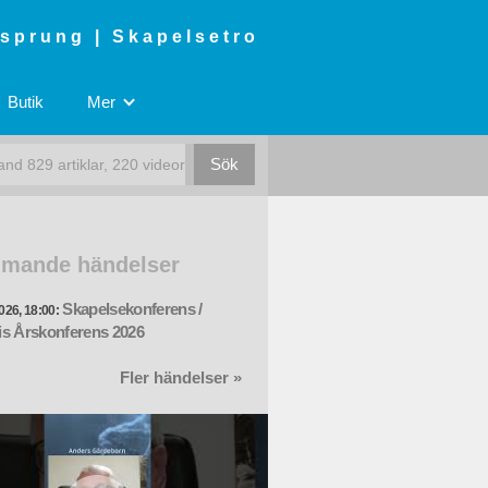
rsprung | Skapelsetro
Butik
Mer
mande händelser
Skapelsekonferens /
026, 18:00:
s Årskonferens 2026
Fler händelser »