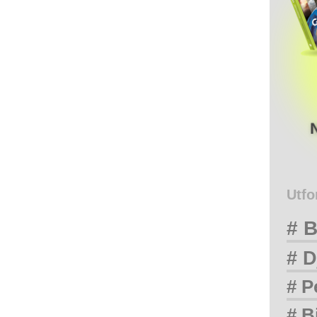
Utfo
# B
# D
# P
# B