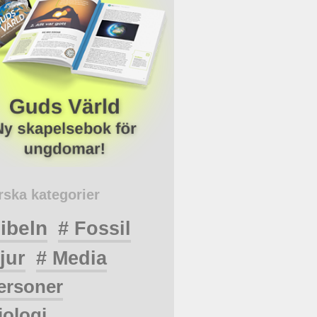
rska kategorier
ibeln
# Fossil
jur
# Media
ersoner
iologi