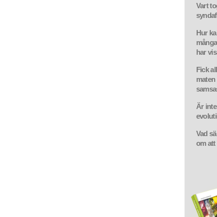
Vart to
synda
Hur ka
många 
har vis
Fick al
maten 
samsas
Är inte
evolut
Vad sä
om att