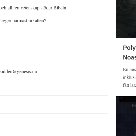
och all ren vetenskap stöder Bibeln.
ligger närmast urkatten?
Poly
Noas
En ans
l podden@genesis.nu
inklus
fått lär