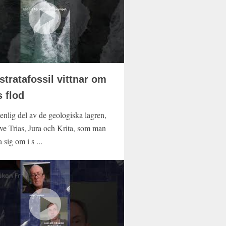
stratafossil vittnar om
 flod
enlig del av de geologiska lagren,
ive Trias, Jura och Krita, som man
a sig om i s ...