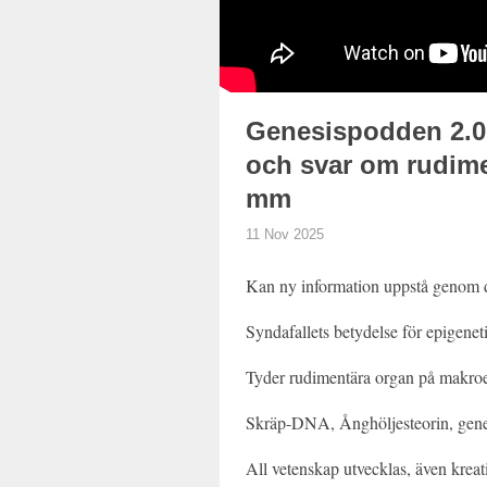
Genesispodden 2.0
och svar om rudime
mm
11 Nov 2025
Kan ny information uppstå genom 
Syndafallets betydelse för epigenet
Tyder rudimentära organ på makroe
Skräp-DNA, Ånghöljesteorin, genet
All vetenskap utvecklas, även kreat