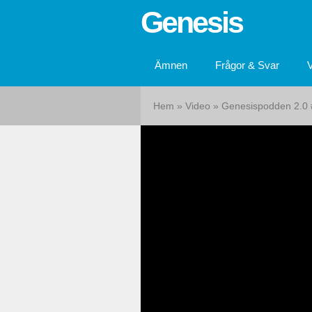
Genesis
Ämnen
Frågor & Svar
Hem
»
Video
»
Genesispodden 2.0 #