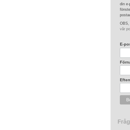
din e-
fönste
posta
OBS, 
vår po
E-po
Förn
Efte
Fråg