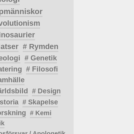
pmänniskor
volutionism
inosaurier
latser
# Rymden
eologi
# Genetik
atering
# Filosofi
amhälle
ärldsbild
# Design
storia
# Skapelse
orskning
# Kemi
ik
osförsvar / Apologetik