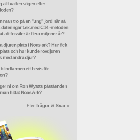
g allt vatten vägen efter
floden?
n man tro på en "ung" jord när så
dateringar t.ex.med C14 -metoden
at att fossiler är flera miljoner år?
la djuren plats i Noas ark? Hur fick
plats och hur kunde rovdjuren
 med andra djur?
 blindtarmen ett bevis för
ion?
ger ni om Ron Wyatts påståenden
 man hittat Noas Ark?
Fler frågor & Svar »