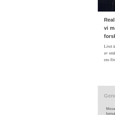
Real
vi m
fors
Livet ä
av små
ens för
Gene
Missa 
formul