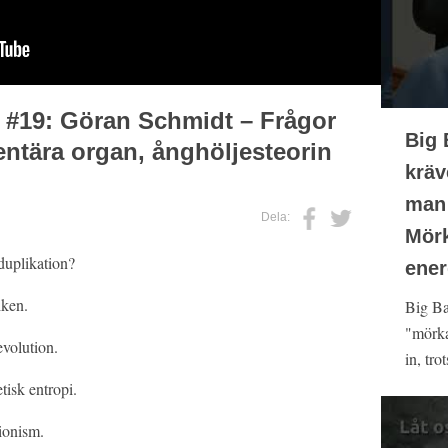
 #19: Göran Schmidt – Frågor
Big 
ntära organ, ånghöljesteorin
kräv
man 
Dela:
Mörk
duplikation?
ener
iken.
Big Ba
"mörka
volution.
in, tro
isk entropi.
ionism.