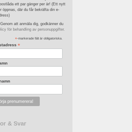
postlåda ett par gänger per är! (Ett nytt
r öppnas, där du får bekräfta din e-
dress)
Genom att anmäla dig, godkänner du
licy för behandling av personuppgifter
.
*
-markerade fält är obligatoriska.
*
stadress
amn
rnamn
or & Svar