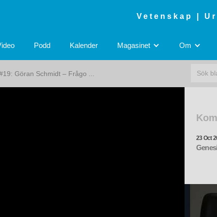
Vetenskap | U
Video
Podd
Kalender
Magasinet
Om
19: Göran Schmidt – Frågo ...
Kom
23 Oct 2
Genesi