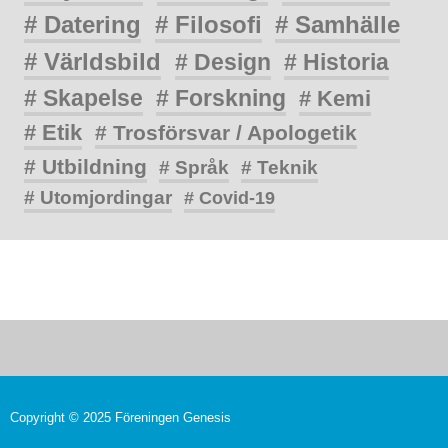
# Datering
# Filosofi
# Samhälle
# Världsbild
# Design
# Historia
# Skapelse
# Forskning
# Kemi
# Etik
# Trosförsvar / Apologetik
# Utbildning
# Språk
# Teknik
# Utomjordingar
# Covid-19
Copyright © 2025 Föreningen Genesis