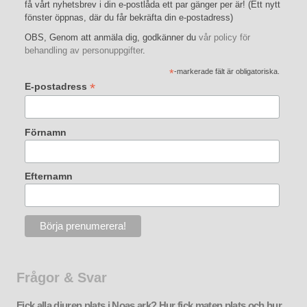
få vårt nyhetsbrev i din e-postlåda ett par gänger per är! (Ett nytt
fönster öppnas, där du får bekräfta din e-postadress)
OBS, Genom att anmäla dig, godkänner du
vår policy för
behandling av personuppgifter
.
*
-markerade fält är obligatoriska.
*
E-postadress
Förnamn
Efternamn
Frågor & Svar
Fick alla djuren plats i Noas ark? Hur fick maten plats och hur