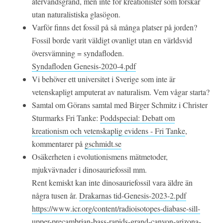
återvändsgränd, men inte för kreationister som forskar
utan naturalistiska glasögon.
Varför finns det fossil på så många platser på jorden?
Fossil borde varit väldigt ovanligt utan en världsvid
översvämning = syndafloden.
Syndafloden Genesis-2020-4.pdf
Vi behöver ett universitet i Sverige som inte är
vetenskapligt amputerat av naturalism. Vem vågar starta?
Samtal om Görans samtal med Birger Schmitz i Christer
Sturmarks Fri Tanke:
Poddspecial: Debatt om
kreationism och vetenskaplig evidens - Fri Tanke
,
kommentarer på
gschmidt.se
Osäkerheten i evolutionismens mätmetoder,
mjukvävnader i dinosauriefossil mm.
Rent kemiskt kan inte dinosauriefossil vara äldre än
några tusen år.
Drakarnas tid-Genesis-2023-2.pdf
https://www.icr.org/content/radioisotopes-diabase-sill-
upper-precambrian-bass-rapids-grand-canyon-arizona-