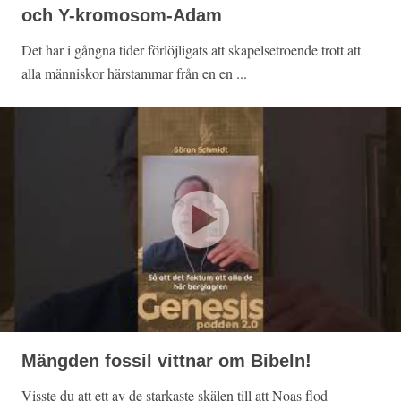
och Y-kromosom-Adam
Det har i gångna tider förlöjligats att skapelsetroende trott att
alla människor härstammar från en en ...
Mängden fossil vittnar om Bibeln!
Visste du att ett av de starkaste skälen till att Noas flod