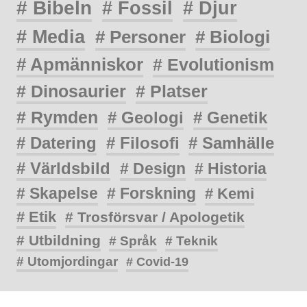
# Bibeln
# Fossil
# Djur
# Media
# Personer
# Biologi
# Apmänniskor
# Evolutionism
# Dinosaurier
# Platser
# Rymden
# Geologi
# Genetik
# Datering
# Filosofi
# Samhälle
# Världsbild
# Design
# Historia
# Skapelse
# Forskning
# Kemi
# Etik
# Trosförsvar / Apologetik
# Utbildning
# Språk
# Teknik
# Utomjordingar
# Covid-19