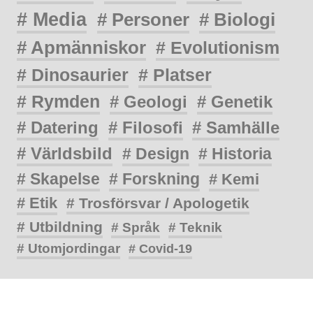
# Media
# Personer
# Biologi
# Apmänniskor
# Evolutionism
# Dinosaurier
# Platser
# Rymden
# Geologi
# Genetik
# Datering
# Filosofi
# Samhälle
# Världsbild
# Design
# Historia
# Skapelse
# Forskning
# Kemi
# Etik
# Trosförsvar / Apologetik
# Utbildning
# Språk
# Teknik
# Utomjordingar
# Covid-19