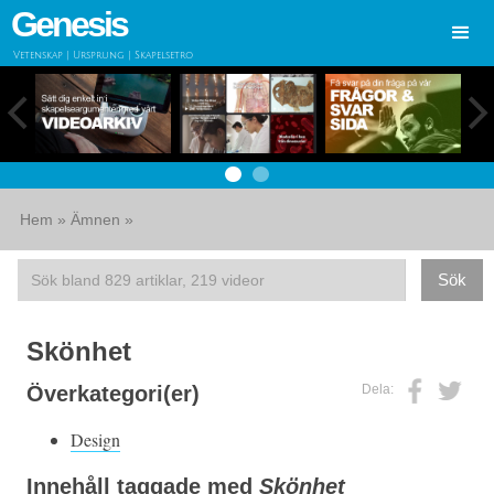
Genesis
Vetenskap | Ursprung | Skapelsetro
Hem
»
Ämnen
»
Skönhet
Dela:
Överkategori(er)
Design
Innehåll taggade med
Skönhet