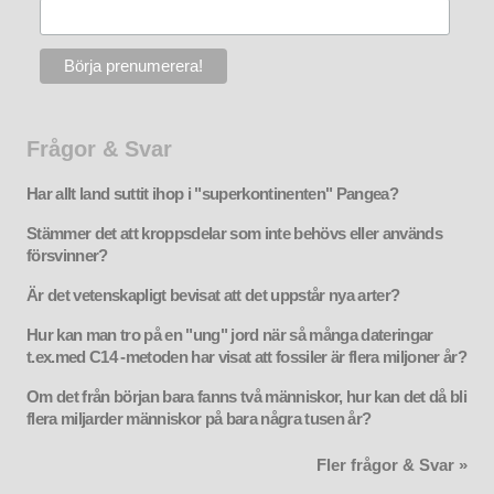
Frågor & Svar
Har allt land suttit ihop i "superkontinenten" Pangea?
Stämmer det att kroppsdelar som inte behövs eller används
försvinner?
Är det vetenskapligt bevisat att det uppstår nya arter?
Hur kan man tro på en "ung" jord när så många dateringar
t.ex.med C14 -metoden har visat att fossiler är flera miljoner år?
Om det från början bara fanns två människor, hur kan det då bli
flera miljarder människor på bara några tusen år?
Fler frågor & Svar »