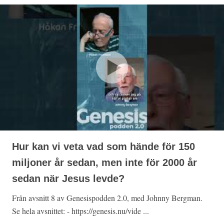
Hur kan vi veta vad som hände för 150
miljoner år sedan, men inte för 2000 år
sedan när Jesus levde?
Från avsnitt 8 av Genesispodden 2.0, med Johnny Bergman.
Se hela avsnittet: - https://genesis.nu/vide ...