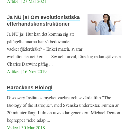
Artikel | 27 Mar 2021
Ja NU ja! Om evolutionistiska
efterhandskonstruktioner
Ja NU ja! Hur kan det komma sig att
påfågelhannarna har så bedövande
vacker fjäderdräkt? – Enkel match, svarar
evolutionsteoretikerna – Sexuellt urval, föreslog redan självaste
Charles Darwin: påfåg ...
Artikel | 16 Nov 2019
Barockens Biologi
Discovery Institutes mycket vackra och sevärda film ”The
Biology of the Baroque”, med Svenska undertexter. Filmen är
20 minuter lång. I filmen utvecklar genetikern Michael Denton
begreppet ”icke-adap ...
Video | 30 Mar 2018