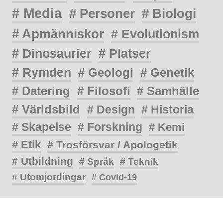
# Media
# Personer
# Biologi
# Apmänniskor
# Evolutionism
# Dinosaurier
# Platser
# Rymden
# Geologi
# Genetik
# Datering
# Filosofi
# Samhälle
# Världsbild
# Design
# Historia
# Skapelse
# Forskning
# Kemi
# Etik
# Trosförsvar / Apologetik
# Utbildning
# Språk
# Teknik
# Utomjordingar
# Covid-19