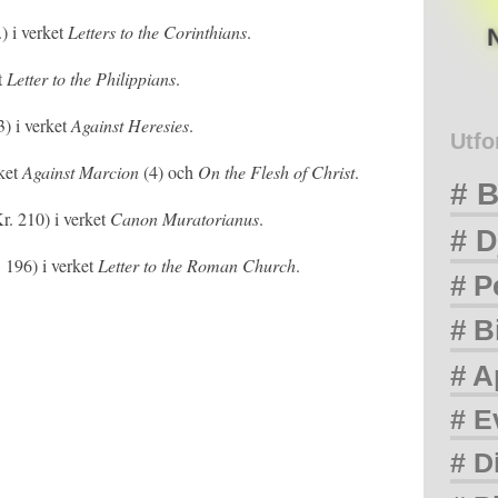
) i verket
Letters to the Corinthians
.
t
Letter to the Philippians
.
3) i verket
Against Heresies
.
Utfo
rket
Against Marcion
(4) och
On the Flesh of Christ
.
# B
r. 210) i verket
Canon Muratorianus
.
# D
 196) i verket
Letter to the Roman Church
.
# P
# B
# A
# E
# D