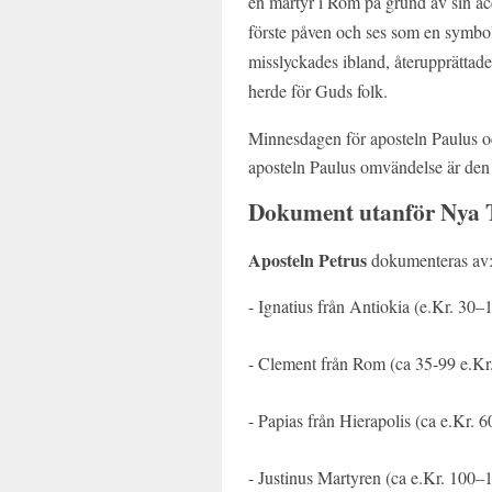
en martyr i Rom på grund av sin ac
förste påven och ses som en symbol
misslyckades ibland, återupprättad
herde för Guds folk.
Minnesdagen för aposteln Paulus oc
aposteln Paulus omvändelse är den 
Dokument utanför Nya 
Aposteln Petrus
dokumenteras av
- Ignatius från Antiokia (e.Kr. 30–
- Clement från Rom (ca 35-99 e.Kr.
- Papias från Hierapolis (ca e.Kr. 
- Justinus Martyren (ca e.Kr. 100–1