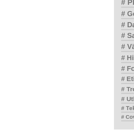
# P
# G
# D
# S
# V
# Hi
# F
# Et
# Tr
# Ut
# Te
# Co