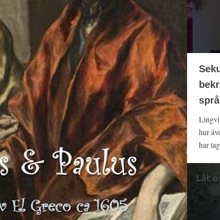
Seku
bekr
språ
Lingvi
hur äv
har tag