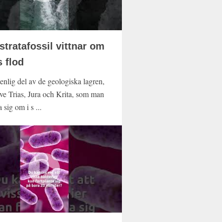
stratafossil vittnar om
 flod
enlig del av de geologiska lagren,
ive Trias, Jura och Krita, som man
a sig om i s ...