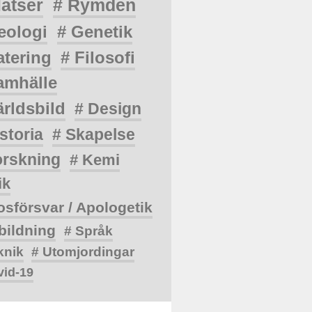
latser
# Rymden
eologi
# Genetik
atering
# Filosofi
amhälle
ärldsbild
# Design
storia
# Skapelse
orskning
# Kemi
ik
osförsvar / Apologetik
bildning
# Språk
knik
# Utomjordingar
vid-19