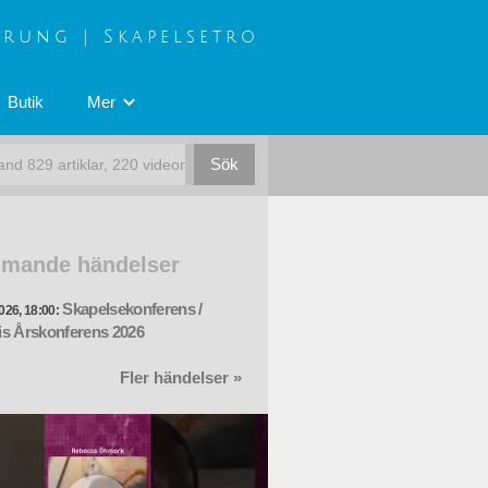
prung | Skapelsetro
Butik
Mer
mande händelser
Skapelsekonferens /
026, 18:00:
s Årskonferens 2026
Fler händelser »