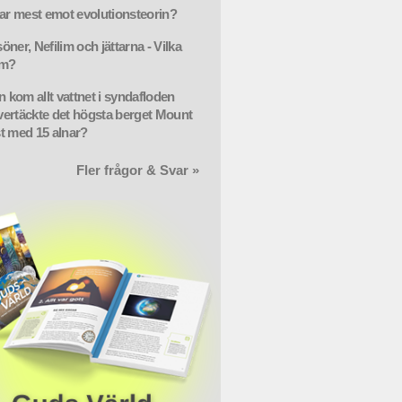
lar mest emot evolutionsteorin?
ner, Nefilim och jättarna - Vilka
om?
n kom allt vattnet i syndafloden
ertäckte det högsta berget Mount
t med 15 alnar?
Fler frågor & Svar »