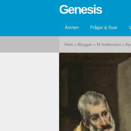
Genesis
Ämnen
Frågor & Svar
Hem
»
Bloggar
»
M Andersson
»
Ap