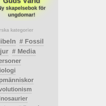
rska kategorier
ibeln
# Fossil
jur
# Media
ersoner
iologi
pmänniskor
volutionism
inosaurier