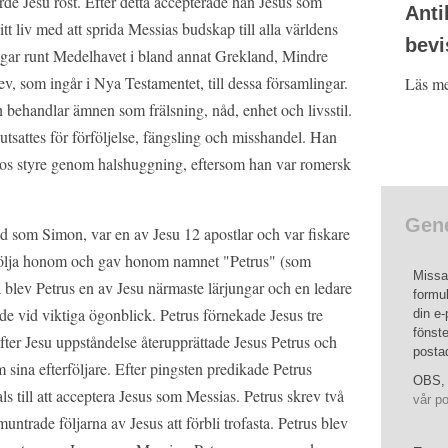
rde Jesu röst. Efter detta accepterade han Jesus som
Anti
t liv med att sprida Messias budskap till alla världens
bevi
ngar runt Medelhavet i bland annat Grekland, Mindre
, som ingår i Nya Testamentet, till dessa församlingar.
Läs mer
h behandlar ämnen som frälsning, nåd, enhet och livsstil.
tsattes för förföljelse, fängsling och misshandel. Han
ros styre genom halshuggning, eftersom han var romersk
Gene
d som Simon, var en av Jesu 12 apostlar och var fiskare
t följa honom och gav honom namnet "Petrus" (som
Missa 
 blev Petrus en av Jesu närmaste lärjungar och en ledare
formul
e vid viktiga ögonblick. Petrus förnekade Jesus tre
din e-
fönste
fter Jesu uppståndelse återupprättade Jesus Petrus och
posta
sina efterföljare. Efter pingsten predikade Petrus
OBS, 
s till att acceptera Jesus som Messias. Petrus skrev två
vår po
trade följarna av Jesus att förbli trofasta. Petrus blev