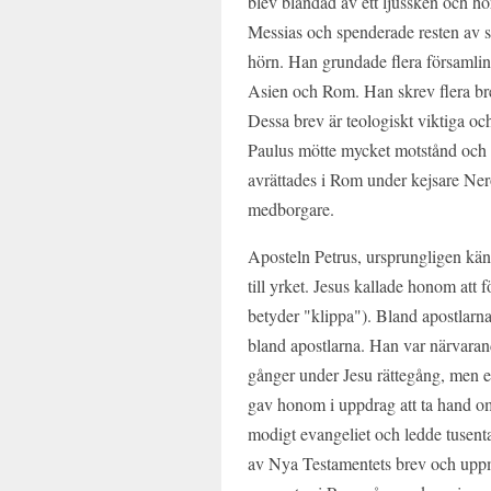
blev bländad av ett ljussken och hö
Messias och spenderade resten av sit
hörn. Han grundade flera församli
Asien och Rom. Han skrev flera brev
Dessa brev är teologiskt viktiga oc
Paulus mötte mycket motstånd och u
avrättades i Rom under kejsare Ne
medborgare.
Aposteln Petrus, ursprungligen kän
till yrket. Jesus kallade honom at
betyder "klippa"). Bland apostlarna
bland apostlarna. Han var närvarand
gånger under Jesu rättegång, men e
gav honom i uppdrag att ta hand om 
modigt evangeliet och ledde tusental
av Nya Testamentets brev och uppmun