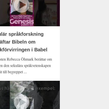
lär språkforskning
äftar Bibeln om
kförvirringen i Babel
sten Rebecca Öhmark berättar om
en den sekulära språkvetenskapen
it till begreppet ...