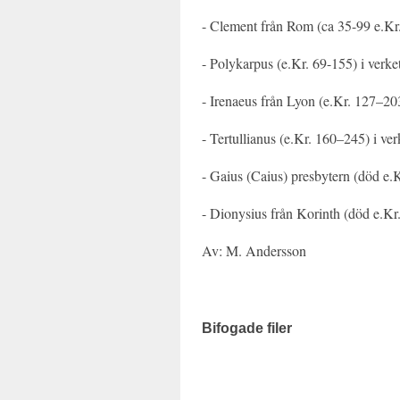
- Clement från Rom (ca 35-99 e.Kr.
- Polykarpus (e.Kr. 69-155) i verke
- Irenaeus från Lyon (e.Kr. 127–20
- Tertullianus (e.Kr. 160–245) i ve
- Gaius (Caius) presbytern (död e.K
- Dionysius från Korinth (död e.Kr.
Av: M. Andersson
Bifogade filer