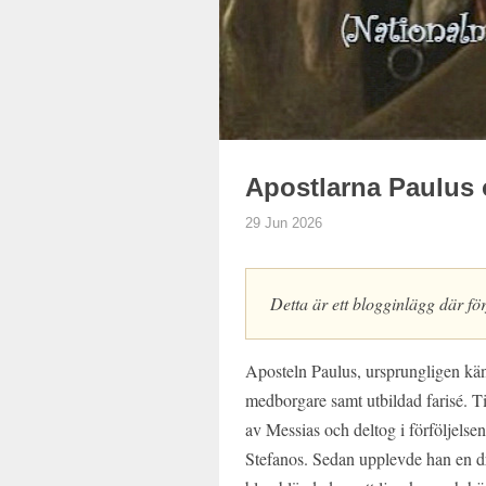
Apostlarna Paulus 
29 Jun 2026
Detta är ett blogginlägg där förf
Aposteln Paulus, ursprungligen kä
medborgare samt utbildad farisé. Til
av Messias och deltog i förföljels
Stefanos. Sedan upplevde han en d