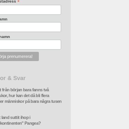
*
stadress
amn
rnamn
or & Svar
 från början bara fanns två
or, hur kan det då bli flera
der människor på bara några tusen
t land suttit ihop i
kontinenten" Pangea?