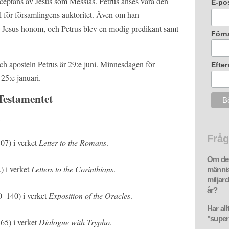
ceptans av Jesus som Messias. Petrus anses vara den
E-po
 för församlingens auktoritet. Även om han
e Jesus honom, och Petrus blev en modig predikant samt
Förn
h aposteln Petrus är 29:e juni. Minnesdagen för
Efte
25:e januari.
Testamentet
:
Fråg
107) i verket
Letter to the Romans
.
Om det
) i verket
Letters to the Corinthians
.
människ
miljar
år?
60–140) i verket
Exposition of the Oracles
.
Har all
"super
65) i verket
Dialogue with Trypho
.