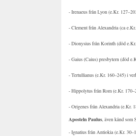
- Irenaeus från Lyon (e.Kr. 127–20
- Clement från Alexandria (ca e.Kr
- Dionysius från Korinth (död e.Kr.
- Gaius (Caius) presbytern (död e.K
- Tertullianus (e.Kr. 160–245) i ve
- Hippolytus från Rom (e.Kr. 170–
- Origenes från Alexandria (e.Kr. 
Aposteln Paulus
, även känd som S
- Ignatius från Antiokia (e.Kr. 30–