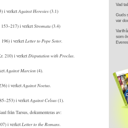
Vad ta
3) i verket
Against Heresies
(3.1)
Guds sö
var d
. 153–217) i verket
Stromata
(3.4)
Varifrå
som öv
 196) i verket
Letter to Pope Soter
.
Everes
r. 210) i verket
Disputation with Proclus
.
rket
Against Marcion
(4).
236) i verket
Against Noetus
.
185–253) i verket
Against Celsus
(1).
aul från Tarsus, dokumenteras av:
107) i verket
Letter to the Romans
.