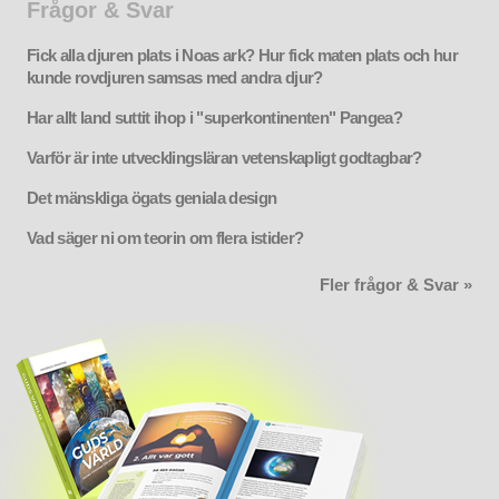
Frågor & Svar
Fick alla djuren plats i Noas ark? Hur fick maten plats och hur
kunde rovdjuren samsas med andra djur?
Har allt land suttit ihop i "superkontinenten" Pangea?
Varför är inte utvecklingsläran vetenskapligt godtagbar?
Det mänskliga ögats geniala design
Vad säger ni om teorin om flera istider?
Fler frågor & Svar »