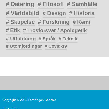
# Datering
# Filosofi
# Samhälle
# Världsbild
# Design
# Historia
# Skapelse
# Forskning
# Kemi
# Etik
# Trosförsvar / Apologetik
# Utbildning
# Språk
# Teknik
# Utomjordingar
# Covid-19
Copyright © 2025 Föreningen Genesis