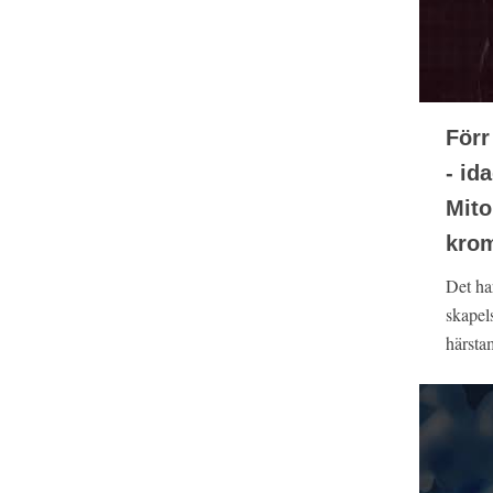
Förr
- id
Mito
kro
Det har
skapels
härsta