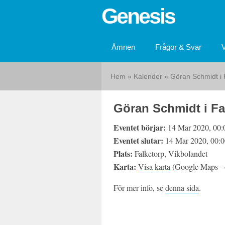
Genesis
Ämnen
Frågor & Svar
Hem
»
Kalender
»
Göran Schmidt i 
Göran Schmidt i Fa
Eventet börjar:
14 Mar 2020, 00:
Eventet slutar:
14 Mar 2020, 00:0
Plats:
Falketorp, Vikbolandet
Karta:
Visa karta
(Google Maps - ö
För mer info, se
denna sida
.