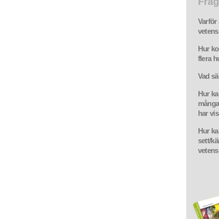
Fråg
Varför 
vetens
Hur ko
flera 
Vad sä
Hur ka
många 
har vis
Hur ka
sett/k
vetens