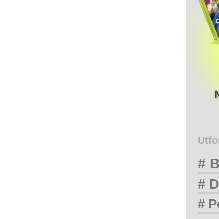
Utfo
# B
# D
# P