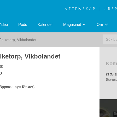
Vetenskap | Urs
Video
Podd
Kalender
Magasinet
Om
Falketorp, Vikbolandet
lketorp, Vikbolandet
Kom
00
0
23 Oct 2
Genesi
ppnas i nytt fönster)