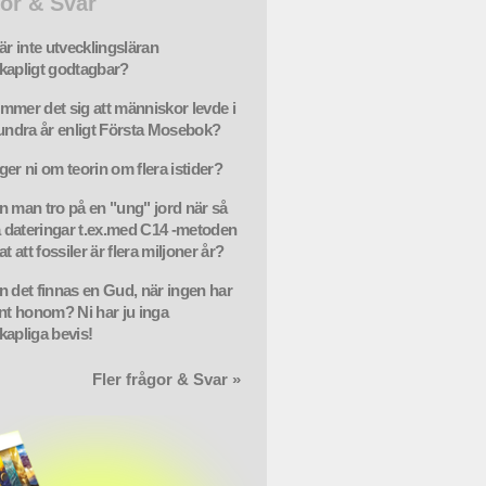
or & Svar
är inte utvecklingsläran
kapligt godtagbar?
mmer det sig att människor levde i
hundra år enligt Första Mosebok?
ger ni om teorin om flera istider?
n man tro på en "ung" jord när så
dateringar t.ex.med C14 -metoden
at att fossiler är flera miljoner år?
n det finnas en Gud, när ingen har
änt honom? Ni har ju inga
kapliga bevis!
Fler frågor & Svar »