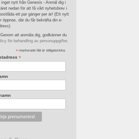
inget nytt från Genesis - Anmäl dig i
äret nedan för att få vårt nyhetsbrev i
postlåda ett par gänger per är! (Ett nytt
r öppnas, där du får bekräfta din e-
dress)
Genom att anmäla dig, godkänner du
licy för behandling av personuppgifter
.
*
-markerade fält är obligatoriska.
*
stadress
amn
rnamn