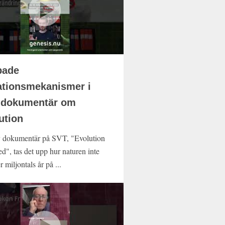
pade
ationsmekanismer i
-dokumentär om
ution
y dokumentär på SVT, "Evolution
d", tas det upp hur naturen inte
 miljontals år på ...