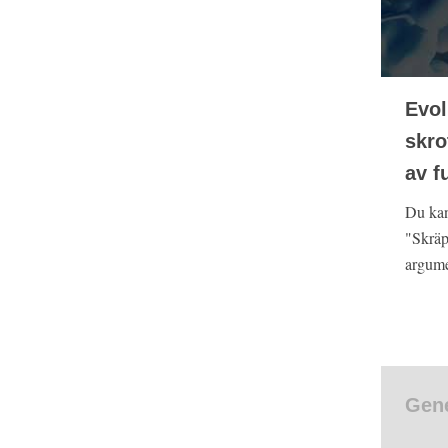
Evol
skro
av f
Du kan
"Skräp
argumen
Gene