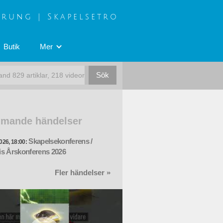
prung | Skapelsetro
Butik
Mer
mande händelser
Skapelsekonferens /
026, 18:00:
s Årskonferens 2026
Fler händelser »