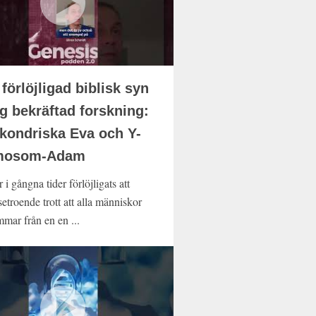
 förlöjligad biblisk syn
ag bekräftad forskning:
kondriska Eva och Y-
mosom-Adam
 i gångna tider förlöjligats att
etroende trott att alla människor
mmar från en en ...