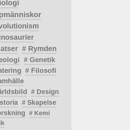
iologi
pmänniskor
volutionism
inosaurier
latser
# Rymden
eologi
# Genetik
atering
# Filosofi
amhälle
ärldsbild
# Design
storia
# Skapelse
orskning
# Kemi
ik