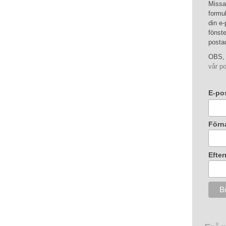
Missa 
formul
din e-
fönste
posta
OBS, 
vår po
E-po
Förn
Efte