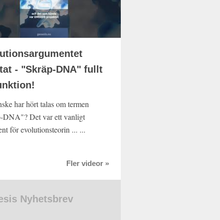
utionsargumentet
tat - "Skräp-DNA" fullt
unktion!
ske har hört talas om termen
-DNA"? Det var ett vanligt
t för evolutionsteorin ... ...
Fler videor »
sis Nyhetsbrev