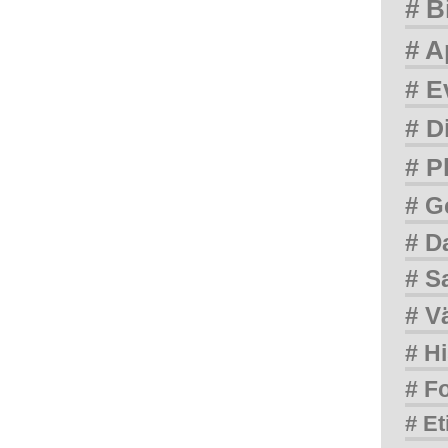
# B
# A
# E
# D
# P
# G
# D
# S
# V
# Hi
# F
# Et