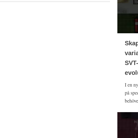
Ska
vari
SVT
evol
I en n
på spee
behöver