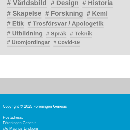
# Världsbild
# Design
# Historia
# Skapelse
# Forskning
# Kemi
# Etik
# Trosförsvar / Apologetik
# Utbildning
# Språk
# Teknik
# Utomjordingar
# Covid-19
Copyright © 2025 Föreningen Genesis
Postadress:
Föreningen Genesis
c/o Magnus Lindborg