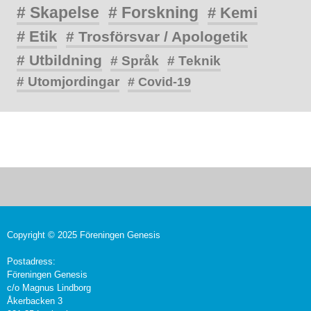
# Skapelse
# Forskning
# Kemi
# Etik
# Trosförsvar / Apologetik
# Utbildning
# Språk
# Teknik
# Utomjordingar
# Covid-19
Copyright © 2025 Föreningen Genesis
Postadress:
Föreningen Genesis
c/o Magnus Lindborg
Åkerbacken 3