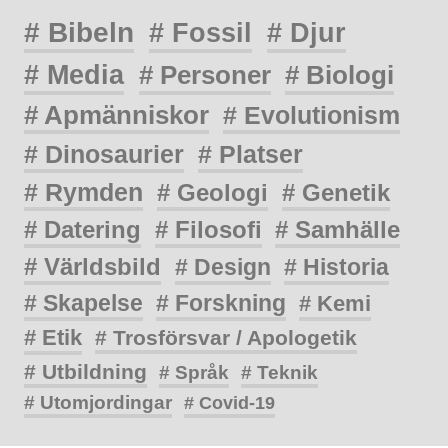
# Bibeln
# Fossil
# Djur
# Media
# Personer
# Biologi
# Apmänniskor
# Evolutionism
# Dinosaurier
# Platser
# Rymden
# Geologi
# Genetik
# Datering
# Filosofi
# Samhälle
# Världsbild
# Design
# Historia
# Skapelse
# Forskning
# Kemi
# Etik
# Trosförsvar / Apologetik
# Utbildning
# Språk
# Teknik
# Utomjordingar
# Covid-19